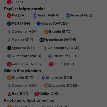
CHZ/TL
Popüler kripto paralar
Xai (XAI)
Ankr (ANKR)
Aave (AAVE)
PSG (PSG)
Waves (WAVES)
Cardano (ADA)
Bitcoin (BTC)
Ripple (XRP)
Hyperliquid (HYPE)
Synapse (SYN)
Galatasaray (GAL)
Numeraire (NMR)
Ethereum (ETH)
Render (RENDER)
Chiliz (CHZ)
Günün öne çıkanları
Bitcoin (BTC)
Ethereum (ETH)
Cardano (ADA)
Dogecoin (DOGE)
Bat (BAT)
Chiliz (CHZ)
Kripto para fiyat tahminleri
Bitcoin (BTC)
Ripple (XRP)