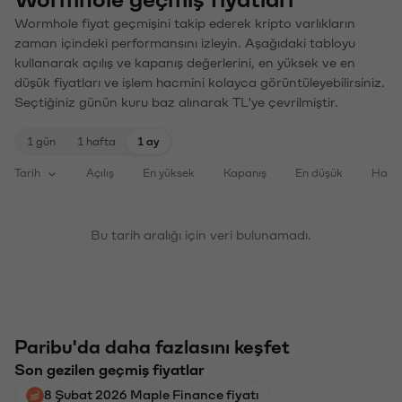
Wormhole fiyat geçmişini takip ederek kripto varlıkların
zaman içindeki performansını izleyin. Aşağıdaki tabloyu
kullanarak açılış ve kapanış değerlerini, en yüksek ve en
düşük fiyatları ve işlem hacmini kolayca görüntüleyebilirsiniz.
Seçtiğiniz günün kuru baz alınarak TL'ye çevrilmiştir.
1 gün
1 hafta
1 ay
Tarih
Açılış
En yüksek
Kapanış
En düşük
Haci
Bu tarih aralığı için veri bulunamadı.
Paribu'da daha fazlasını keşfet
Son gezilen geçmiş fiyatlar
8 Şubat 2026 Maple Finance fiyatı