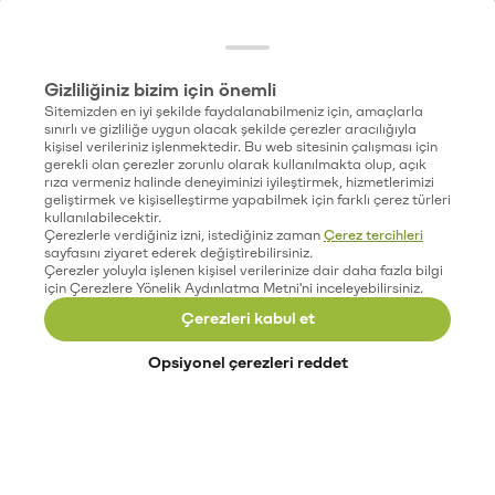
Gizliliğiniz bizim için önemli
Sitemizden en iyi şekilde faydalanabilmeniz için, amaçlarla
sınırlı ve gizliliğe uygun olacak şekilde çerezler aracılığıyla
kişisel verileriniz işlenmektedir. Bu web sitesinin çalışması için
gerekli olan çerezler zorunlu olarak kullanılmakta olup, açık
rıza vermeniz halinde deneyiminizi iyileştirmek, hizmetlerimizi
geliştirmek ve kişiselleştirme yapabilmek için farklı çerez türleri
kullanılabilecektir.
Çerezlerle verdiğiniz izni, istediğiniz zaman
Çerez tercihleri
sayfasını ziyaret ederek değiştirebilirsiniz.
Çerezler yoluyla işlenen kişisel verilerinize dair daha fazla bilgi
için Çerezlere Yönelik Aydınlatma Metni'ni inceleyebilirsiniz.
Çerezleri kabul et
Opsiyonel çerezleri reddet