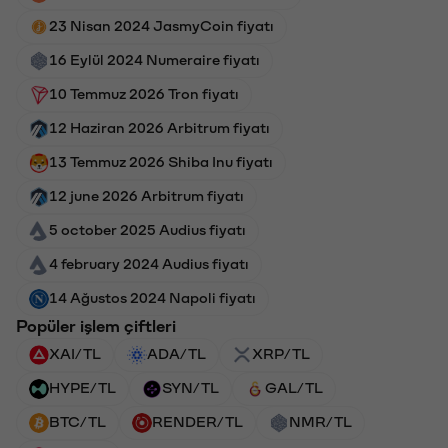
23 Nisan 2024 JasmyCoin fiyatı
16 Eylül 2024 Numeraire fiyatı
10 Temmuz 2026 Tron fiyatı
12 Haziran 2026 Arbitrum fiyatı
13 Temmuz 2026 Shiba Inu fiyatı
12 june 2026 Arbitrum fiyatı
5 october 2025 Audius fiyatı
4 february 2024 Audius fiyatı
14 Ağustos 2024 Napoli fiyatı
Popüler işlem çiftleri
XAI/TL
ADA/TL
XRP/TL
HYPE/TL
SYN/TL
GAL/TL
BTC/TL
RENDER/TL
NMR/TL