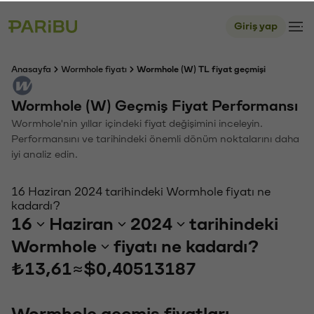
Giriş yap
Anasayfa
Wormhole fiyatı
Wormhole (W) TL fiyat geçmişi
Wormhole (W) Geçmiş Fiyat Performansı
Wormhole'nin yıllar içindeki fiyat değişimini inceleyin.
Performansını ve tarihindeki önemli dönüm noktalarını daha
iyi analiz edin.
16 Haziran 2024 tarihindeki Wormhole fiyatı ne
kadardı?
16
Haziran
2024
tarihindeki
Wormhole
fiyatı ne kadardı?
₺13,61
≈
$0,40513187
Wormhole geçmiş fiyatları