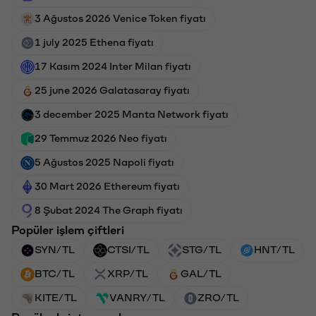
3 Ağustos 2026 Venice Token fiyatı
1 july 2025 Ethena fiyatı
17 Kasım 2024 Inter Milan fiyatı
25 june 2026 Galatasaray fiyatı
3 december 2025 Manta Network fiyatı
29 Temmuz 2026 Neo fiyatı
5 Ağustos 2025 Napoli fiyatı
30 Mart 2026 Ethereum fiyatı
8 Şubat 2024 The Graph fiyatı
Popüler işlem çiftleri
SYN/TL
CTSI/TL
STG/TL
HNT/TL
BTC/TL
XRP/TL
GAL/TL
KITE/TL
VANRY/TL
ZRO/TL