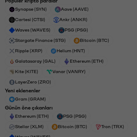
Popüler kripto paralar
Synapse (SYN)
Aave (AAVE)
Cartesi (CTSI)
Ankr (ANKR)
Waves (WAVES)
PSG (PSG)
Stargate Finance (STG)
Bitcoin (BTC)
Ripple (XRP)
Helium (HNT)
Galatasaray (GAL)
Ethereum (ETH)
Kite (KITE)
Vanar (VANRY)
LayerZero (ZRO)
Yeni eklenenler
Gram (GRAM)
Günün öne çıkanları
Ethereum (ETH)
PSG (PSG)
Stellar (XLM)
Bitcoin (BTC)
Tron (TRX)