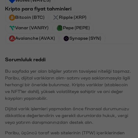
Waves (WAVES)
Kripto para fiyat tahminleri
Bitcoin (BTC)
Ripple (XRP)
Vanar (VANRY)
Pepe (PEPE)
Avalanche (AVAX)
Synapse (SYN)
Sorumluluk reddi
Bu sayfada yer alan bilgiler yatırım tavsiyesi niteliği taşımaz.
Paribu, dijital varlıkların alım-satımı veya saklanmasıyla ilgili
herhangi bir öneride bulunmaz. Kripto varlıklar (stablecoin
ve NFT'ler dahil), yüksek volatiliteye sahiptir ve ani değer
kayıpları yaşanabilir.
Dijital varlık işlemleri yapmadan önce finansal durumunuzu
dikkatlice değerlendirin ve gerekli durumlarda hukuk, vergi
veya yatırım danışmanınızdan destek alın.
Paribu, üçüncü taraf web sitelerinin (TPW) içeriklerinden