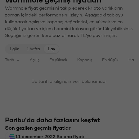
Wormhole geçmiş fiyatları
Wormhole fiyat geçmişini takip ederek kripto varlıkların
zaman içindeki performansını izleyin. Aşağıdaki tabloyu
kullanarak açılış ve kapanış değerlerini, en yüksek ve en
düşük fiyatları ve işlem hacmini kolayca görüntüleyebilirsiniz.
Seçtiğiniz günün kuru baz alınarak TL'ye çevrilmiştir.
1 gün
1 hafta
1 ay
Tarih
Açılış
En yüksek
Kapanış
En düşük
Haci
Bu tarih aralığı için veri bulunamadı.
Paribu'da daha fazlasını keşfet
Son gezilen geçmiş fiyatlar
11 december 2022 Solana fiyatı