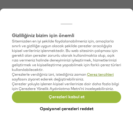
Gizliliğiniz bizim için önemli
Sitemizden en iyi şekilde faydalanabilmeniz için, amaçlarla
sınırlı ve gizliliğe uygun olacak şekilde çerezler aracılığıyla
kişisel verileriniz işlenmektedir. Bu web sitesinin çalışması için
gerekli olan çerezler zorunlu olarak kullanılmakta olup, açık
rıza vermeniz halinde deneyiminizi iyileştirmek, hizmetlerimizi
geliştirmek ve kişiselleştirme yapabilmek için farklı çerez türleri
kullanılabilecektir.
Çerezlerle verdiğiniz izni, istediğiniz zaman
Çerez tercihleri
sayfasını ziyaret ederek değiştirebilirsiniz.
Çerezler yoluyla işlenen kişisel verilerinize dair daha fazla bilgi
için Çerezlere Yönelik Aydınlatma Metni'ni inceleyebilirsiniz.
Çerezleri kabul et
Opsiyonel çerezleri reddet