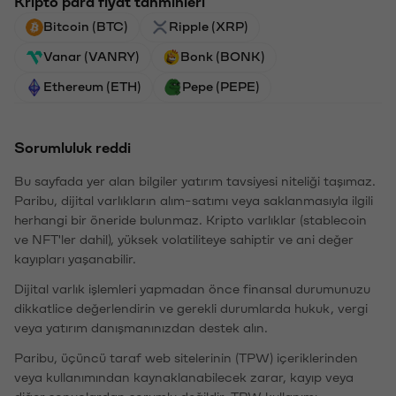
Kripto para fiyat tahminleri
Bitcoin (BTC)
Ripple (XRP)
Vanar (VANRY)
Bonk (BONK)
Ethereum (ETH)
Pepe (PEPE)
Sorumluluk reddi
Bu sayfada yer alan bilgiler yatırım tavsiyesi niteliği taşımaz.
Paribu, dijital varlıkların alım-satımı veya saklanmasıyla ilgili
herhangi bir öneride bulunmaz. Kripto varlıklar (stablecoin
ve NFT'ler dahil), yüksek volatiliteye sahiptir ve ani değer
kayıpları yaşanabilir.
Dijital varlık işlemleri yapmadan önce finansal durumunuzu
dikkatlice değerlendirin ve gerekli durumlarda hukuk, vergi
veya yatırım danışmanınızdan destek alın.
Paribu, üçüncü taraf web sitelerinin (TPW) içeriklerinden
veya kullanımından kaynaklanabilecek zarar, kayıp veya
diğer sonuçlardan sorumlu değildir. TPW kullanımı,