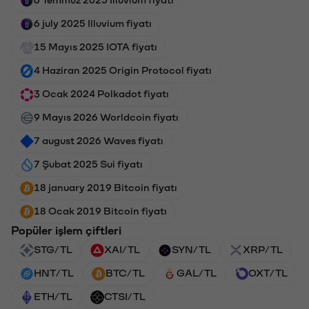
6 july 2025 Illuvium fiyatı
15 Mayıs 2025 IOTA fiyatı
4 Haziran 2025 Origin Protocol fiyatı
3 Ocak 2024 Polkadot fiyatı
9 Mayıs 2026 Worldcoin fiyatı
7 august 2026 Waves fiyatı
7 Şubat 2025 Sui fiyatı
18 january 2019 Bitcoin fiyatı
18 Ocak 2019 Bitcoin fiyatı
Popüler işlem çiftleri
STG/TL
XAI/TL
SYN/TL
XRP/TL
HNT/TL
BTC/TL
GAL/TL
OXT/TL
ETH/TL
CTSI/TL