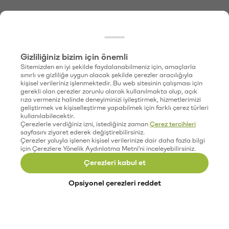
Gizliliğiniz bizim için önemli
Sitemizden en iyi şekilde faydalanabilmeniz için, amaçlarla
sınırlı ve gizliliğe uygun olacak şekilde çerezler aracılığıyla
kişisel verileriniz işlenmektedir. Bu web sitesinin çalışması için
gerekli olan çerezler zorunlu olarak kullanılmakta olup, açık
rıza vermeniz halinde deneyiminizi iyileştirmek, hizmetlerimizi
geliştirmek ve kişiselleştirme yapabilmek için farklı çerez türleri
kullanılabilecektir.
Çerezlerle verdiğiniz izni, istediğiniz zaman
Çerez tercihleri
sayfasını ziyaret ederek değiştirebilirsiniz.
Çerezler yoluyla işlenen kişisel verilerinize dair daha fazla bilgi
için Çerezlere Yönelik Aydınlatma Metni'ni inceleyebilirsiniz.
Çerezleri kabul et
Opsiyonel çerezleri reddet