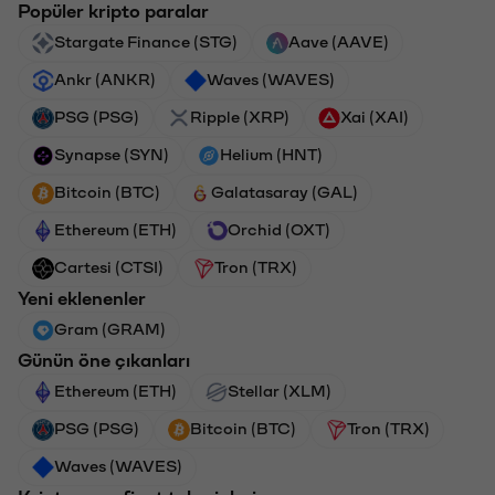
Popüler kripto paralar
Stargate Finance (STG)
Aave (AAVE)
Ankr (ANKR)
Waves (WAVES)
PSG (PSG)
Ripple (XRP)
Xai (XAI)
Synapse (SYN)
Helium (HNT)
Bitcoin (BTC)
Galatasaray (GAL)
Ethereum (ETH)
Orchid (OXT)
Cartesi (CTSI)
Tron (TRX)
Yeni eklenenler
Gram (GRAM)
Günün öne çıkanları
Ethereum (ETH)
Stellar (XLM)
PSG (PSG)
Bitcoin (BTC)
Tron (TRX)
Waves (WAVES)