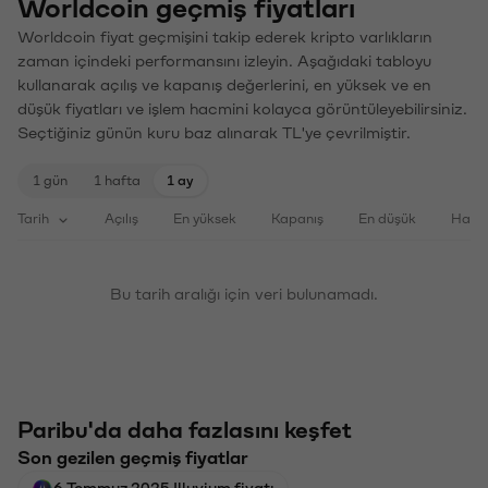
Worldcoin geçmiş fiyatları
Worldcoin fiyat geçmişini takip ederek kripto varlıkların
zaman içindeki performansını izleyin. Aşağıdaki tabloyu
kullanarak açılış ve kapanış değerlerini, en yüksek ve en
düşük fiyatları ve işlem hacmini kolayca görüntüleyebilirsiniz.
Seçtiğiniz günün kuru baz alınarak TL'ye çevrilmiştir.
1 gün
1 hafta
1 ay
Tarih
Açılış
En yüksek
Kapanış
En düşük
Haci
Bu tarih aralığı için veri bulunamadı.
Paribu'da daha fazlasını keşfet
Son gezilen geçmiş fiyatlar
6 Temmuz 2025 Illuvium fiyatı