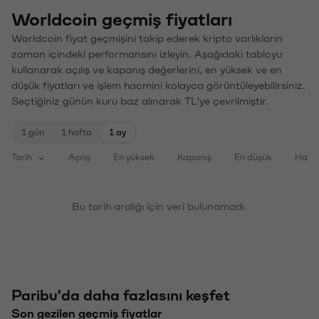
Worldcoin geçmiş fiyatları
Worldcoin fiyat geçmişini takip ederek kripto varlıkların
zaman içindeki performansını izleyin. Aşağıdaki tabloyu
kullanarak açılış ve kapanış değerlerini, en yüksek ve en
düşük fiyatları ve işlem hacmini kolayca görüntüleyebilirsiniz.
Seçtiğiniz günün kuru baz alınarak TL'ye çevrilmiştir.
1 gün
1 hafta
1 ay
Tarih
Açılış
En yüksek
Kapanış
En düşük
Haci
Bu tarih aralığı için veri bulunamadı.
Paribu'da daha fazlasını keşfet
Son gezilen geçmiş fiyatlar