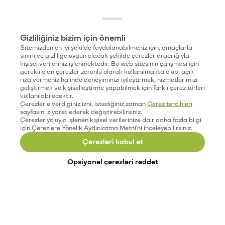
Gizliliğiniz bizim için önemli
Sitemizden en iyi şekilde faydalanabilmeniz için, amaçlarla
sınırlı ve gizliliğe uygun olacak şekilde çerezler aracılığıyla
kişisel verileriniz işlenmektedir. Bu web sitesinin çalışması için
gerekli olan çerezler zorunlu olarak kullanılmakta olup, açık
rıza vermeniz halinde deneyiminizi iyileştirmek, hizmetlerimizi
geliştirmek ve kişiselleştirme yapabilmek için farklı çerez türleri
kullanılabilecektir.
Çerezlerle verdiğiniz izni, istediğiniz zaman
Çerez tercihleri
sayfasını ziyaret ederek değiştirebilirsiniz.
Çerezler yoluyla işlenen kişisel verilerinize dair daha fazla bilgi
için Çerezlere Yönelik Aydınlatma Metni'ni inceleyebilirsiniz.
Çerezleri kabul et
Opsiyonel çerezleri reddet