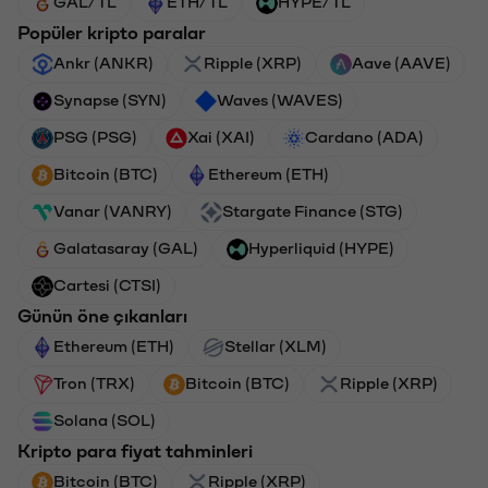
GAL/TL
ETH/TL
HYPE/TL
Popüler kripto paralar
Ankr (ANKR)
Ripple (XRP)
Aave (AAVE)
Synapse (SYN)
Waves (WAVES)
PSG (PSG)
Xai (XAI)
Cardano (ADA)
Bitcoin (BTC)
Ethereum (ETH)
Vanar (VANRY)
Stargate Finance (STG)
Galatasaray (GAL)
Hyperliquid (HYPE)
Cartesi (CTSI)
Günün öne çıkanları
Ethereum (ETH)
Stellar (XLM)
Tron (TRX)
Bitcoin (BTC)
Ripple (XRP)
Solana (SOL)
Kripto para fiyat tahminleri
Bitcoin (BTC)
Ripple (XRP)