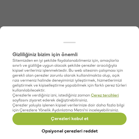
Gizliliğiniz bizim için önemli
Sitemizden en iyi şekilde faydalanabilmeniz için, amaçlarla
sınırlı ve gizliliğe uygun olacak şekilde çerezler aracılığıyla
kişisel verileriniz işlenmektedir. Bu web sitesinin çalışması için
gerekli olan çerezler zorunlu olarak kullanılmakta olup, açık
rıza vermeniz halinde deneyiminizi iyileştirmek, hizmetlerimizi
geliştirmek ve kişiselleştirme yapabilmek için farklı çerez türleri
kullanılabilecektir.
Çerezlerle verdiğiniz izni, istediğiniz zaman
Çerez tercihleri
sayfasını ziyaret ederek değiştirebilirsiniz.
Çerezler yoluyla işlenen kişisel verilerinize dair daha fazla bilgi
için Çerezlere Yönelik Aydınlatma Metni'ni inceleyebilirsiniz.
Çerezleri kabul et
Opsiyonel çerezleri reddet