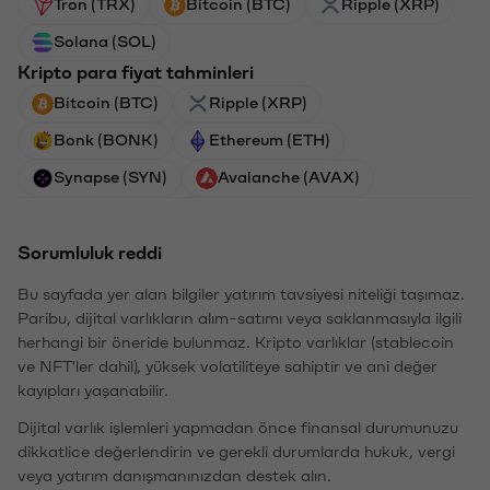
Tron (TRX)
Bitcoin (BTC)
Ripple (XRP)
Solana (SOL)
Kripto para fiyat tahminleri
Bitcoin (BTC)
Ripple (XRP)
Bonk (BONK)
Ethereum (ETH)
Synapse (SYN)
Avalanche (AVAX)
Sorumluluk reddi
Bu sayfada yer alan bilgiler yatırım tavsiyesi niteliği taşımaz.
Paribu, dijital varlıkların alım-satımı veya saklanmasıyla ilgili
herhangi bir öneride bulunmaz. Kripto varlıklar (stablecoin
ve NFT'ler dahil), yüksek volatiliteye sahiptir ve ani değer
kayıpları yaşanabilir.
Dijital varlık işlemleri yapmadan önce finansal durumunuzu
dikkatlice değerlendirin ve gerekli durumlarda hukuk, vergi
veya yatırım danışmanınızdan destek alın.