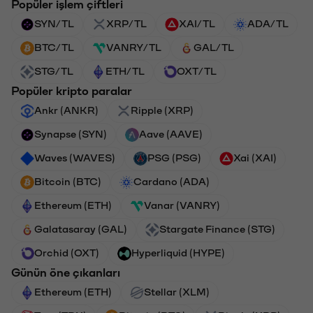
Popüler işlem çiftleri
SYN/TL
XRP/TL
XAI/TL
ADA/TL
BTC/TL
VANRY/TL
GAL/TL
STG/TL
ETH/TL
OXT/TL
Popüler kripto paralar
Ankr (ANKR)
Ripple (XRP)
Synapse (SYN)
Aave (AAVE)
Waves (WAVES)
PSG (PSG)
Xai (XAI)
Bitcoin (BTC)
Cardano (ADA)
Ethereum (ETH)
Vanar (VANRY)
Galatasaray (GAL)
Stargate Finance (STG)
Orchid (OXT)
Hyperliquid (HYPE)
Günün öne çıkanları
Ethereum (ETH)
Stellar (XLM)