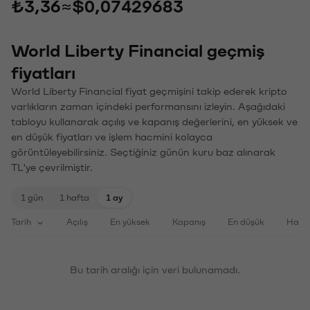
₺3,36
≈
$0,07429683
World Liberty Financial geçmiş
fiyatları
World Liberty Financial fiyat geçmişini takip ederek kripto
varlıkların zaman içindeki performansını izleyin. Aşağıdaki
tabloyu kullanarak açılış ve kapanış değerlerini, en yüksek ve
en düşük fiyatları ve işlem hacmini kolayca
görüntüleyebilirsiniz. Seçtiğiniz günün kuru baz alınarak
TL'ye çevrilmiştir.
1 gün
1 hafta
1 ay
Tarih
Açılış
En yüksek
Kapanış
En düşük
Haci
Bu tarih aralığı için veri bulunamadı.