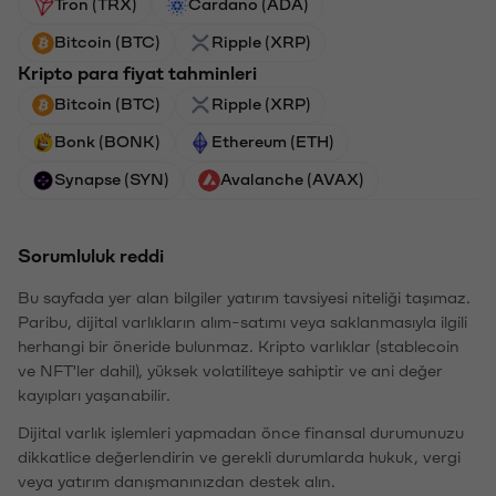
Tron (TRX)
Cardano (ADA)
Bitcoin (BTC)
Ripple (XRP)
Kripto para fiyat tahminleri
Bitcoin (BTC)
Ripple (XRP)
Bonk (BONK)
Ethereum (ETH)
Synapse (SYN)
Avalanche (AVAX)
Sorumluluk reddi
Bu sayfada yer alan bilgiler yatırım tavsiyesi niteliği taşımaz.
Paribu, dijital varlıkların alım-satımı veya saklanmasıyla ilgili
herhangi bir öneride bulunmaz. Kripto varlıklar (stablecoin
ve NFT'ler dahil), yüksek volatiliteye sahiptir ve ani değer
kayıpları yaşanabilir.
Dijital varlık işlemleri yapmadan önce finansal durumunuzu
dikkatlice değerlendirin ve gerekli durumlarda hukuk, vergi
veya yatırım danışmanınızdan destek alın.