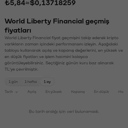
₺5,84
≈
$0,13718259
World Liberty Financial geçmiş
fiyatları
World Liberty Financial fiyat geçmişini takip ederek kripto
varlıkların zaman içindeki performansını izleyin. Aşağıdaki
tabloyu kullanarak açılış ve kapanış değerlerini, en yüksek ve
en düşük fiyatları ve işlem hacmini kolayca
görüntüleyebilirsiniz. Seçtiğiniz günün kuru baz alınarak
TL'ye çevrilmiştir.
1 gün
1 hafta
1 ay
Tarih
Açılış
En yüksek
Kapanış
En düşük
Haci
Bu tarih aralığı için veri bulunamadı.