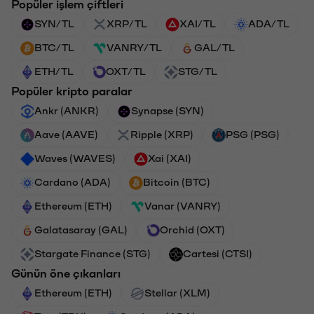
Popüler işlem çiftleri
SYN/TL
XRP/TL
XAI/TL
ADA/TL
BTC/TL
VANRY/TL
GAL/TL
ETH/TL
OXT/TL
STG/TL
Popüler kripto paralar
Ankr (ANKR)
Synapse (SYN)
Aave (AAVE)
Ripple (XRP)
PSG (PSG)
Waves (WAVES)
Xai (XAI)
Cardano (ADA)
Bitcoin (BTC)
Ethereum (ETH)
Vanar (VANRY)
Galatasaray (GAL)
Orchid (OXT)
Stargate Finance (STG)
Cartesi (CTSI)
Günün öne çıkanları
Ethereum (ETH)
Stellar (XLM)