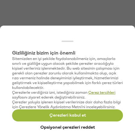
Gizliliğiniz bizim için önemli
Sitemizden en iyi şekilde faydalanabilmeniz için, amaçlarla
sınırlı ve gizliliğe uygun olacak şekilde çerezler aracılığıyla
kişisel verileriniz işlenmektedir. Bu web sitesinin çalışması için
gerekli olan çerezler zorunlu olarak kullanılmakta olup, açık
rıza vermeniz halinde deneyiminizi iyileştirmek, hizmetlerimizi
geliştirmek ve kişiselleştirme yapabilmek için farklı çerez türleri
kullanılabilecektir.
Çerezlerle verdiğiniz izni, istediğiniz zaman
Çerez tercihleri
sayfasını ziyaret ederek değiştirebilirsiniz.
Çerezler yoluyla işlenen kişisel verilerinize dair daha fazla bilgi
için Çerezlere Yönelik Aydınlatma Metni'ni inceleyebilirsiniz.
Çerezleri kabul et
Opsiyonel çerezleri reddet