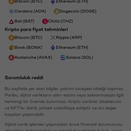
Bitcoin (BTC)
Ethereum (ETH)
Cardano (ADA)
Dogecoin (DOGE)
Bat (BAT)
Chiliz (CHZ)
Kripto para fiyat tahminleri
Bitcoin (BTC)
Ripple (XRP)
Bonk (BONK)
Ethereum (ETH)
Avalanche (AVAX)
Solana (SOL)
Sorumluluk reddi
Bu sayfada yer alan bilgiler yatırım tavsiyesi niteliği taşımaz.
Paribu, dijital varlıkların alım-satımı veya saklanmasıyla ilgili
herhangi bir öneride bulunmaz. Kripto varlıklar (stablecoin
ve NFT'ler dahil), yüksek volatiliteye sahiptir ve ani değer
kayıpları yaşanabilir.
Dijital varlık işlemleri yapmadan önce finansal durumunuzu
dikkatlice değerlendirin ve gerekli durumlarda hukuk, vergi