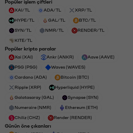
Popüler işlem çiftleri
XAI/TL
ADA/TL
XRP/TL
HYPE/TL
GAL/TL
BTC/TL
SYN/TL
NMR/TL
RENDER/TL
KITE/TL
Popüler kripto paralar
Xai (XAI)
Ankr (ANKR)
Aave (AAVE)
PSG (PSG)
Waves (WAVES)
Cardano (ADA)
Bitcoin (BTC)
Ripple (XRP)
Hyperliquid (HYPE)
Galatasaray (GAL)
Synapse (SYN)
Numeraire (NMR)
Ethereum (ETH)
Chiliz (CHZ)
Render (RENDER)
Günün öne çıkanları