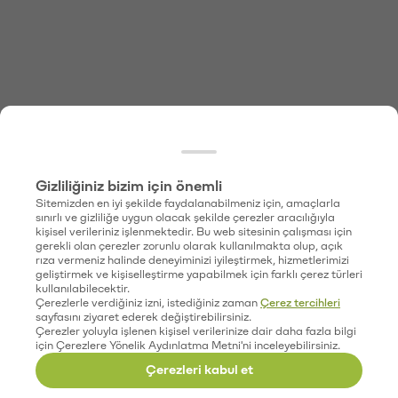
Gizliliğiniz bizim için önemli
Sitemizden en iyi şekilde faydalanabilmeniz için, amaçlarla
sınırlı ve gizliliğe uygun olacak şekilde çerezler aracılığıyla
kişisel verileriniz işlenmektedir. Bu web sitesinin çalışması için
gerekli olan çerezler zorunlu olarak kullanılmakta olup, açık
rıza vermeniz halinde deneyiminizi iyileştirmek, hizmetlerimizi
geliştirmek ve kişiselleştirme yapabilmek için farklı çerez türleri
kullanılabilecektir.
Çerezlerle verdiğiniz izni, istediğiniz zaman
Çerez tercihleri
sayfasını ziyaret ederek değiştirebilirsiniz.
Çerezler yoluyla işlenen kişisel verilerinize dair daha fazla bilgi
için Çerezlere Yönelik Aydınlatma Metni'ni inceleyebilirsiniz.
Çerezleri kabul et