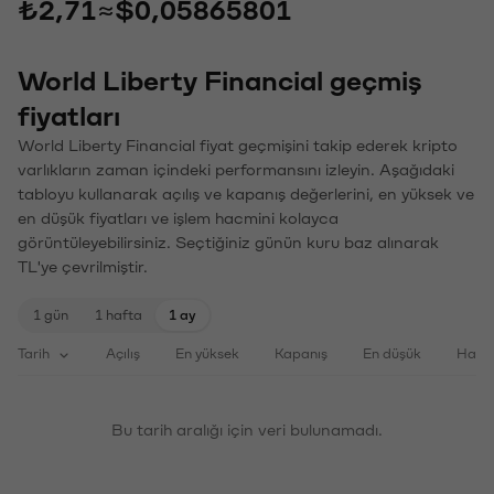
₺2,71
≈
$0,05865801
World Liberty Financial geçmiş
fiyatları
World Liberty Financial fiyat geçmişini takip ederek kripto
varlıkların zaman içindeki performansını izleyin. Aşağıdaki
tabloyu kullanarak açılış ve kapanış değerlerini, en yüksek ve
en düşük fiyatları ve işlem hacmini kolayca
görüntüleyebilirsiniz. Seçtiğiniz günün kuru baz alınarak
TL'ye çevrilmiştir.
1 gün
1 hafta
1 ay
Tarih
Açılış
En yüksek
Kapanış
En düşük
Haci
Bu tarih aralığı için veri bulunamadı.