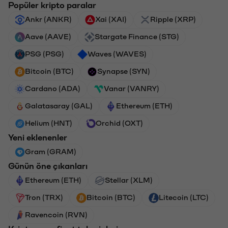
Popüler kripto paralar
Ankr (ANKR)
Xai (XAI)
Ripple (XRP)
Aave (AAVE)
Stargate Finance (STG)
PSG (PSG)
Waves (WAVES)
Bitcoin (BTC)
Synapse (SYN)
Cardano (ADA)
Vanar (VANRY)
Galatasaray (GAL)
Ethereum (ETH)
Helium (HNT)
Orchid (OXT)
Yeni eklenenler
Gram (GRAM)
Günün öne çıkanları
Ethereum (ETH)
Stellar (XLM)
Tron (TRX)
Bitcoin (BTC)
Litecoin (LTC)
Ravencoin (RVN)