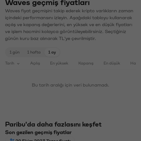
Waves geçmiş fiyatları
Waves fiyat geçmişini takip ederek kripto varlıkların zaman
içindeki performansını izleyin. Aşağıdaki tabloyu kullanarak
açılış ve kapanış değerlerini, en yüksek ve en düşük fiyatları
ve işlem hacmini kolayca görüntüleyebilirsiniz. Seçtiğiniz
günün kuru baz alınarak TL'ye çevrilmiştir.
1 gün
1 hafta
1 ay
Tarih
Açılış
En yüksek
Kapanış
En düşük
Haci
Bu tarih aralığı için veri bulunamadı.
Paribu'da daha fazlasını keşfet
Son gezilen geçmiş fiyatlar
20 Ekim 2023 Tezos fiyatı