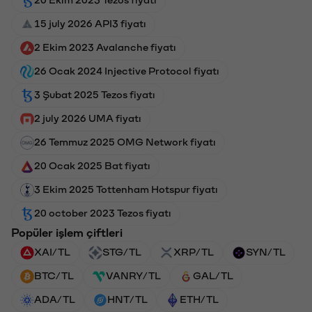
15 july 2026 API3 fiyatı
2 Ekim 2023 Avalanche fiyatı
26 Ocak 2024 Injective Protocol fiyatı
3 Şubat 2025 Tezos fiyatı
2 july 2026 UMA fiyatı
26 Temmuz 2025 OMG Network fiyatı
20 Ocak 2025 Bat fiyatı
3 Ekim 2025 Tottenham Hotspur fiyatı
20 october 2023 Tezos fiyatı
Popüler işlem çiftleri
XAI/TL
STG/TL
XRP/TL
SYN/TL
BTC/TL
VANRY/TL
GAL/TL
ADA/TL
HNT/TL
ETH/TL