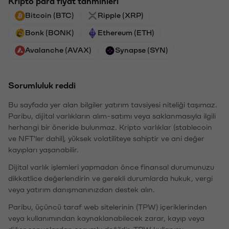
Kripto para fiyat tahminleri
Bitcoin (BTC)
Ripple (XRP)
Bonk (BONK)
Ethereum (ETH)
Avalanche (AVAX)
Synapse (SYN)
Sorumluluk reddi
Bu sayfada yer alan bilgiler yatırım tavsiyesi niteliği taşımaz.
Paribu, dijital varlıkların alım-satımı veya saklanmasıyla ilgili
herhangi bir öneride bulunmaz. Kripto varlıklar (stablecoin
ve NFT'ler dahil), yüksek volatiliteye sahiptir ve ani değer
kayıpları yaşanabilir.
Dijital varlık işlemleri yapmadan önce finansal durumunuzu
dikkatlice değerlendirin ve gerekli durumlarda hukuk, vergi
veya yatırım danışmanınızdan destek alın.
Paribu, üçüncü taraf web sitelerinin (TPW) içeriklerinden
veya kullanımından kaynaklanabilecek zarar, kayıp veya
diğer sonuçlardan sorumlu değildir. TPW kullanımı,