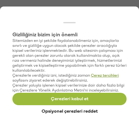
Gizliliğiniz bizim için önemli
Sitemizden en iyi şekilde faydalanabilmeniz için, amaçlarla
sınırlı ve gizliliğe uygun olacak şekilde çerezler aracılığıyla
kişisel verileriniz işlenmektedir. Bu web sitesinin çalışması için
gerekli olan çerezler zorunlu olarak kullanılmakta olup, açık
rıza vermeniz halinde deneyiminizi iyileştirmek, hizmetlerimizi
geliştirmek ve kişiselleştirme yapabilmek için farklı çerez türleri
kullanılabilecektir.
Çerezlerle verdiğiniz izni, istediğiniz zaman
Çerez tercihleri
sayfasını ziyaret ederek değiştirebilirsiniz.
Çerezler yoluyla işlenen kişisel verilerinize dair daha fazla bilgi
için Çerezlere Yönelik Aydınlatma Metni'ni inceleyebilirsiniz.
Çerezleri kabul et
Opsiyonel çerezleri reddet