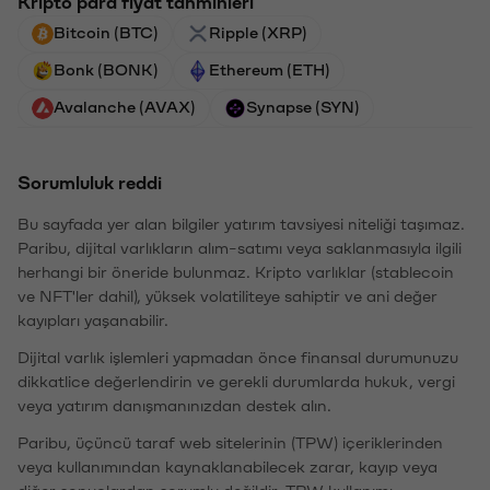
Kripto para fiyat tahminleri
Bitcoin (BTC)
Ripple (XRP)
Bonk (BONK)
Ethereum (ETH)
Avalanche (AVAX)
Synapse (SYN)
Sorumluluk reddi
Bu sayfada yer alan bilgiler yatırım tavsiyesi niteliği taşımaz.
Paribu, dijital varlıkların alım-satımı veya saklanmasıyla ilgili
herhangi bir öneride bulunmaz. Kripto varlıklar (stablecoin
ve NFT'ler dahil), yüksek volatiliteye sahiptir ve ani değer
kayıpları yaşanabilir.
Dijital varlık işlemleri yapmadan önce finansal durumunuzu
dikkatlice değerlendirin ve gerekli durumlarda hukuk, vergi
veya yatırım danışmanınızdan destek alın.
Paribu, üçüncü taraf web sitelerinin (TPW) içeriklerinden
veya kullanımından kaynaklanabilecek zarar, kayıp veya
diğer sonuçlardan sorumlu değildir. TPW kullanımı,