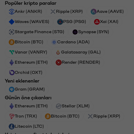
Popüler kripto paralar
Ankr (ANKR)
Ripple (XRP)
Aave (AAVE)
Waves (WAVES)
PSG (PSG)
Xai (XAI)
Stargate Finance (STG)
Synapse (SYN)
Bitcoin (BTC)
Cardano (ADA)
Vanar (VANRY)
Galatasaray (GAL)
Ethereum (ETH)
Render (RENDER)
Orchid (OXT)
Yeni eklenenler
Gram (GRAM)
Günün öne çıkanları
Ethereum (ETH)
Stellar (XLM)
Tron (TRX)
Bitcoin (BTC)
Ripple (XRP)
Litecoin (LTC)