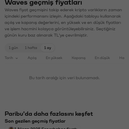
Waves geçmiş fiyatları
Waves fiyat geçmişini takip ederek kripto varlıkların zaman
içindeki performansını izleyin. Aşağıdaki tabloyu kullanarak
açılış ve kapanış değerlerini, en yüksek ve en düşük fiyatları
ve işlem hacmini kolayca görüntüleyebilirsiniz. Seçtiğiniz
günün kuru baz alınarak TL'ye çevrilmiştir.
1 gün
1 hafta
1 ay
Tarih
Açılış
En yüksek
Kapanış
En düşük
Haci
Bu tarih aralığı için veri bulunamadı.
Paribu'da daha fazlasını keşfet
Son gezilen geçmiş fiyatlar
1 Nisan 2025 Fenerbahçe fiyatı