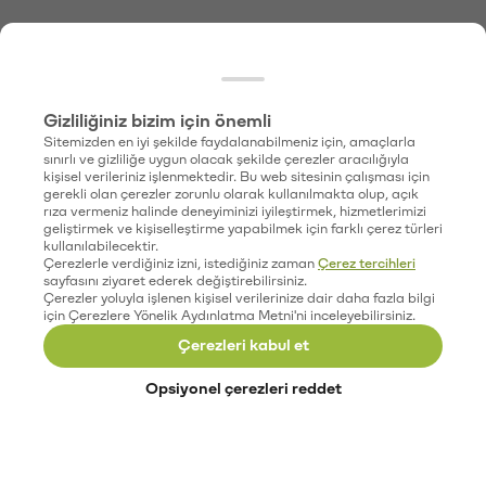
Gizliliğiniz bizim için önemli
Sitemizden en iyi şekilde faydalanabilmeniz için, amaçlarla
sınırlı ve gizliliğe uygun olacak şekilde çerezler aracılığıyla
kişisel verileriniz işlenmektedir. Bu web sitesinin çalışması için
gerekli olan çerezler zorunlu olarak kullanılmakta olup, açık
rıza vermeniz halinde deneyiminizi iyileştirmek, hizmetlerimizi
geliştirmek ve kişiselleştirme yapabilmek için farklı çerez türleri
kullanılabilecektir.
Çerezlerle verdiğiniz izni, istediğiniz zaman
Çerez tercihleri
sayfasını ziyaret ederek değiştirebilirsiniz.
Çerezler yoluyla işlenen kişisel verilerinize dair daha fazla bilgi
için Çerezlere Yönelik Aydınlatma Metni'ni inceleyebilirsiniz.
Çerezleri kabul et
Opsiyonel çerezleri reddet