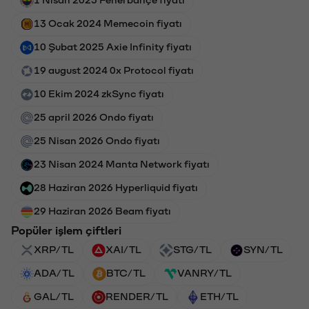
13 Ocak 2024 Memecoin fiyatı
10 Şubat 2025 Axie Infinity fiyatı
19 august 2024 0x Protocol fiyatı
10 Ekim 2024 zkSync fiyatı
25 april 2026 Ondo fiyatı
25 Nisan 2026 Ondo fiyatı
23 Nisan 2024 Manta Network fiyatı
28 Haziran 2026 Hyperliquid fiyatı
29 Haziran 2026 Beam fiyatı
Popüler işlem çiftleri
XRP/TL
XAI/TL
STG/TL
SYN/TL
ADA/TL
BTC/TL
VANRY/TL
GAL/TL
RENDER/TL
ETH/TL