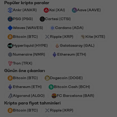
Popüler kripto paralar
Ankr (ANKR)
Xai (XAI)
Aave (AAVE)
PSG (PSG)
Cartesi (CTSI)
Waves (WAVES)
Cardano (ADA)
Bitcoin (BTC)
Ripple (XRP)
Kite (KITE)
Hyperliquid (HYPE)
Galatasaray (GAL)
Numeraire (NMR)
Ethereum (ETH)
Tron (TRX)
Günün öne çıkanları
Bitcoin (BTC)
Dogecoin (DOGE)
Ethereum (ETH)
Bitcoin Cash (BCH)
Algorand (ALGO)
FC Barcelona (BAR)
Kripto para fiyat tahminleri
Bitcoin (BTC)
Ripple (XRP)