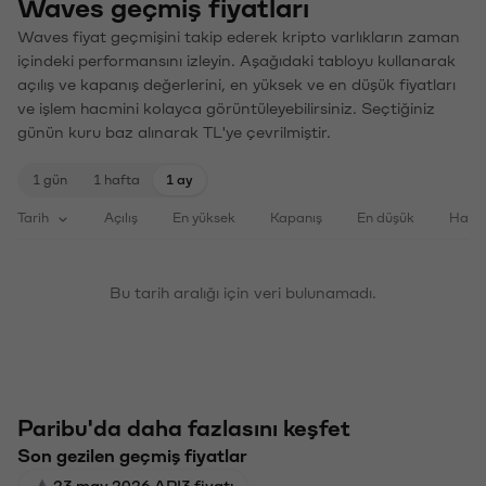
Waves geçmiş fiyatları
Waves fiyat geçmişini takip ederek kripto varlıkların zaman
içindeki performansını izleyin. Aşağıdaki tabloyu kullanarak
açılış ve kapanış değerlerini, en yüksek ve en düşük fiyatları
ve işlem hacmini kolayca görüntüleyebilirsiniz. Seçtiğiniz
günün kuru baz alınarak TL'ye çevrilmiştir.
1 gün
1 hafta
1 ay
Tarih
Açılış
En yüksek
Kapanış
En düşük
Haci
Bu tarih aralığı için veri bulunamadı.
Paribu'da daha fazlasını keşfet
Son gezilen geçmiş fiyatlar
23 may 2026 API3 fiyatı