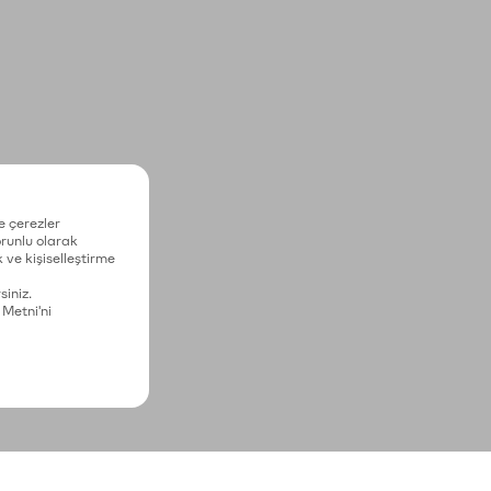
e çerezler
zorunlu olarak
 ve kişiselleştirme
siniz.
 Metni'ni