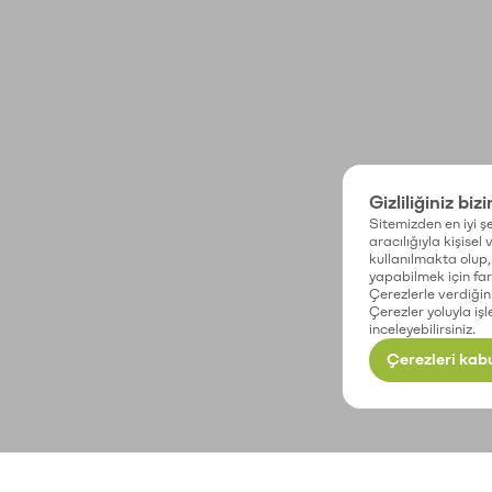
Gizliliğiniz biz
Sitemizden en iyi şe
aracılığıyla kişisel
kullanılmakta olup, 
yapabilmek için fark
Çerezlerle verdiğin
Çerezler yoluyla işl
inceleyebilirsiniz.
Çerezleri kabu