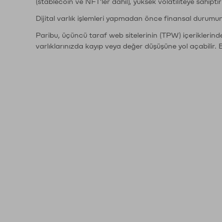
(stablecoin ve NFT'ler dahil), yüksek volatiliteye sahipti
Dijital varlık işlemleri yapmadan önce finansal durumu
Paribu, üçüncü taraf web sitelerinin (TPW) içeriklerin
varlıklarınızda kayıp veya değer düşüşüne yol açabilir. 