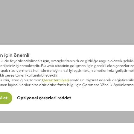
im için önemli
kilde faydalanabilmeniz için, amaçlarla sınırlı ve gizliliğe uygun olacak şekild
 verileriniz işlenmektedir. Bu web sitesinin çalışması için gerekli olan çerezler 
açık rıza vermeniz halinde deneyiminizi iyileştirmek, hizmetlerimizi geliştirmek
lı çerez türleri kullanılabilecektir.
iz izni, istediğiniz zaman
Çerez tercihleri
sayfasını ziyaret ederek değiştirebilir
enen kişisel verilerinize dair daha fazla bilgi için Çerezlere Yönelik Aydınlatma
l et
Opsiyonel çerezleri reddet