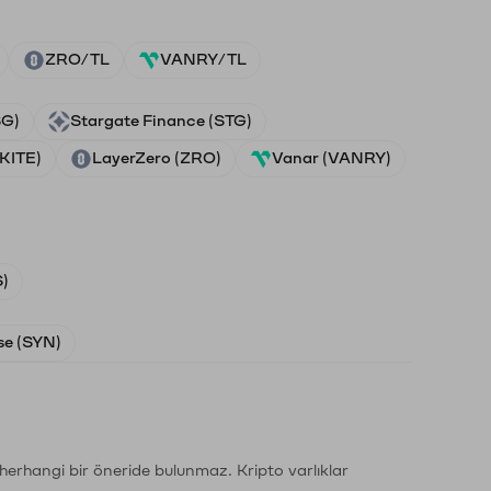
ZRO/TL
VANRY/TL
SG)
Stargate Finance (STG)
(KITE)
LayerZero (ZRO)
Vanar (VANRY)
)
e (SYN)
li herhangi bir öneride bulunmaz. Kripto varlıklar