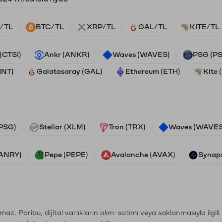
/TL
BTC/TL
XRP/TL
GAL/TL
KITE/TL
 (CTSI)
Ankr (ANKR)
Waves (WAVES)
PSG (P
HNT)
Galatasaray (GAL)
Ethereum (ETH)
Kite 
PSG)
Stellar (XLM)
Tron (TRX)
Waves (WAVES
VANRY)
Pepe (PEPE)
Avalanche (AVAX)
Synaps
şımaz. Paribu, dijital varlıkların alım-satımı veya saklanmasıyla ilgi