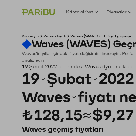
Kripto al/sat
Piyasalar
Anasayfa
Waves fiyatı
Waves (WAVES) TL fiyat geçmişi
Waves (WAVES) Geçmi
Waves'in yıllar içindeki fiyat değişimini inceleyin. Perf
analiz edin.
19 Şubat 2022 tarihindeki Waves fiyatı ne kada
19
Şubat
2022
Waves
fiyatı n
₺128,15
≈
$9,27
Waves geçmiş fiyatları