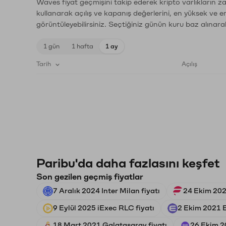
Waves fiyat geçmişini takip ederek kripto varlıkların z
kullanarak açılış ve kapanış değerlerini, en yüksek ve e
görüntüleyebilirsiniz. Seçtiğiniz günün kuru baz alınarak
1 gün
1 hafta
1 ay
Tarih
Açılış
Paribu'da daha fazlasını keşfet
Son gezilen geçmiş fiyatlar
7 Aralık 2024 Inter Milan fiyatı
24 Ekim 2024
9 Eylül 2025 iExec RLC fiyatı
2 Ekim 2021 E
18 Mart 2021 Galatasaray fiyatı
26 Ekim 2