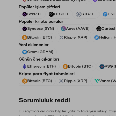
Popüler işlem çiftleri
SYN/TL
CTSI/TL
STG/TL
HNT
Popüler kripto paralar
Synapse (SYN)
Aave (AAVE)
Cartesi
Bitcoin (BTC)
Ripple (XRP)
Helium (
Yeni eklenenler
Gram (GRAM)
Günün öne çıkanları
Ethereum (ETH)
Bitcoin (BTC)
PSG (
Kripto para fiyat tahminleri
Bitcoin (BTC)
Ripple (XRP)
Vanar (
Sorumluluk reddi
Bu sayfada yer alan bilgiler yatırım tavsiyesi niteliği ta