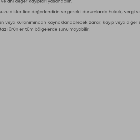
r ve ani değer kayıpları yaşanabilir.
nuzu dikkatlice değerlendirin ve gerekli durumlarda hukuk, vergi v
den veya kullanımından kaynaklanabilecek zarar, kayıp veya diğer 
Bazı ürünler tüm bölgelerde sunulmayabilir.