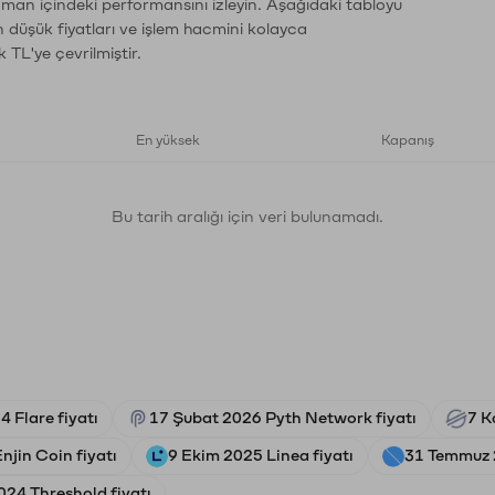
aman içindeki performansını izleyin. Aşağıdaki tabloyu
n düşük fiyatları ve işlem hacmini kolayca
 TL'ye çevrilmiştir.
En yüksek
Kapanış
Bu tarih aralığı için veri bulunamadı.
 Flare fiyatı
17 Şubat 2026 Pyth Network fiyatı
7 K
njin Coin fiyatı
9 Ekim 2025 Linea fiyatı
31 Temmuz 
024 Threshold fiyatı