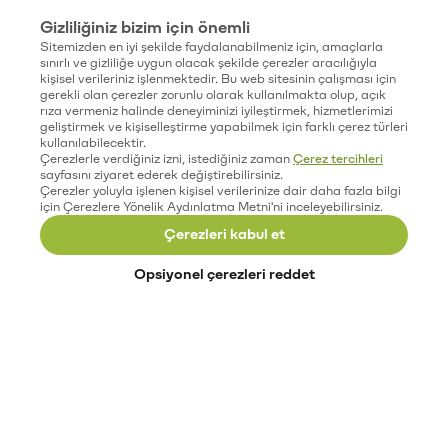
Gizliliğiniz bizim için önemli
Sitemizden en iyi şekilde faydalanabilmeniz için, amaçlarla
sınırlı ve gizliliğe uygun olacak şekilde çerezler aracılığıyla
kişisel verileriniz işlenmektedir. Bu web sitesinin çalışması için
gerekli olan çerezler zorunlu olarak kullanılmakta olup, açık
rıza vermeniz halinde deneyiminizi iyileştirmek, hizmetlerimizi
geliştirmek ve kişiselleştirme yapabilmek için farklı çerez türleri
kullanılabilecektir.
Çerezlerle verdiğiniz izni, istediğiniz zaman
Çerez tercihleri
sayfasını ziyaret ederek değiştirebilirsiniz.
Çerezler yoluyla işlenen kişisel verilerinize dair daha fazla bilgi
için Çerezlere Yönelik Aydınlatma Metni'ni inceleyebilirsiniz.
Çerezleri kabul et
Opsiyonel çerezleri reddet
Paribu’yu keşfet
Eğitimler