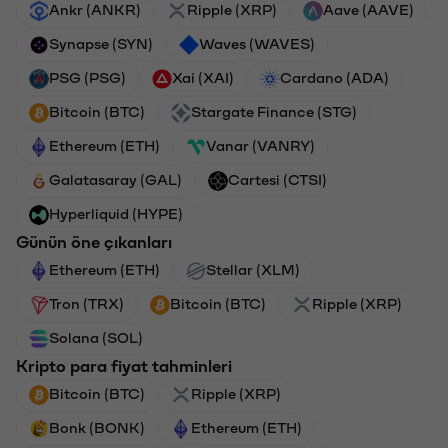
Ankr (ANKR)
Ripple (XRP)
Aave (AAVE)
Synapse (SYN)
Waves (WAVES)
PSG (PSG)
Xai (XAI)
Cardano (ADA)
Bitcoin (BTC)
Stargate Finance (STG)
Ethereum (ETH)
Vanar (VANRY)
Galatasaray (GAL)
Cartesi (CTSI)
Hyperliquid (HYPE)
Günün öne çıkanları
Ethereum (ETH)
Stellar (XLM)
Tron (TRX)
Bitcoin (BTC)
Ripple (XRP)
Solana (SOL)
Kripto para fiyat tahminleri
Bitcoin (BTC)
Ripple (XRP)
Bonk (BONK)
Ethereum (ETH)