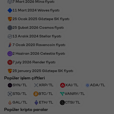
7 Mart 2026 Mina fiyatı
11 Mart 2024 Waves fiyatı
25 Ocak 2025 Göztepe SK fiyatı
25 Şubat 2026 Cosmos fiyatı
13 Aralık 2024 Stellar fiyatı
7 Ocak 2020 Ravencoin fiyatı
2 Haziran 2026 Celestia fiyatı
7 july 2026 Render fiyatı
25 january 2025 Göztepe SK fiyatı
Popüler işlem çiftleri
SYN/TL
XRP/TL
XAI/TL
ADA/TL
STG/TL
BTC/TL
VANRY/TL
GAL/TL
ETH/TL
CTSI/TL
Popüler kripto paralar