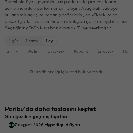
Threshold fiyat geçmişini takip ederek kripto varlıkların
zaman içindeki performansını izleyin. Aşağıdaki tabloyu
kullanarak açılış ve kapanış değerlerini, en yüksek ve en
düşük fiyatları ve işlem hacmini kolayca görüntüleyebilirsiniz.
Seçtiğiniz günün kuru baz alınarak TL'ye çevrilmiştir.
1 gün
1 hafta
1 ay
Tarih
Açılış
En yüksek
Kapanış
En düşük
Haci
Bu tarih aralığı için veri bulunamadı.
Paribu'da daha fazlasını keşfet
Son gezilen geçmiş fiyatlar
7 august 2026 Hyperliquid fiyatı