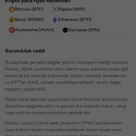
Kripto para fiyat tahminleri
Bitcoin (BTC)
Ripple (XRP)
Bonk (BONK)
Ethereum (ETH)
Avalanche (AVAX)
Synapse (SYN)
Sorumluluk reddi
Bu sayfada yer alan bilgiler yatırım tavsiyesi niteliği taşımaz.
Paribu, dijital varlıkların alım-satımı veya saklanmasıyla ilgili
herhangi bir öneride bulunmaz. Kripto varlıklar (stablecoin
ve NFT'ler dahil), yüksek volatiliteye sahiptir ve ani değer
kayıpları yaşanabilir.
Dijital varlık işlemleri yapmadan önce finansal durumunuzu
dikkatlice değerlendirin ve gerekli durumlarda hukuk, vergi
veya yatırım danışmanınızdan destek alın.
Paribu, üçüncü taraf web sitelerinin (TPW) içeriklerinden
veya kullanımından kaynaklanabilecek zarar, kayıp veya
diğer sonuçlardan sorumlu değildir. TPW kullanımı,