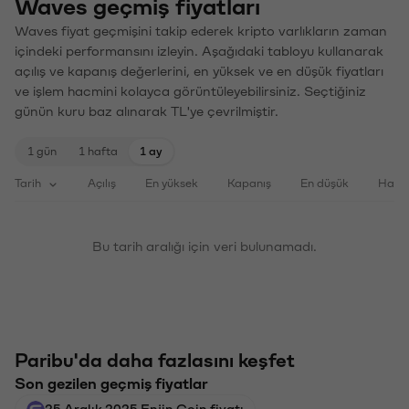
Waves geçmiş fiyatları
Waves fiyat geçmişini takip ederek kripto varlıkların zaman
içindeki performansını izleyin. Aşağıdaki tabloyu kullanarak
açılış ve kapanış değerlerini, en yüksek ve en düşük fiyatları
ve işlem hacmini kolayca görüntüleyebilirsiniz. Seçtiğiniz
günün kuru baz alınarak TL'ye çevrilmiştir.
1 gün
1 hafta
1 ay
Tarih
Açılış
En yüksek
Kapanış
En düşük
Haci
Bu tarih aralığı için veri bulunamadı.
Paribu'da daha fazlasını keşfet
Son gezilen geçmiş fiyatlar
25 Aralık 2025 Enjin Coin fiyatı