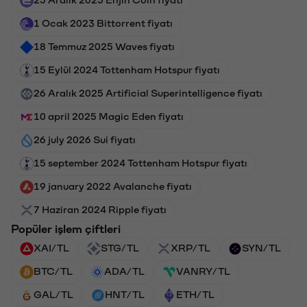
1 Ocak 2023 Bittorrent fiyatı
18 Temmuz 2025 Waves fiyatı
15 Eylül 2024 Tottenham Hotspur fiyatı
26 Aralık 2025 Artificial Superintelligence fiyatı
10 april 2025 Magic Eden fiyatı
26 july 2026 Sui fiyatı
15 september 2024 Tottenham Hotspur fiyatı
19 january 2022 Avalanche fiyatı
7 Haziran 2024 Ripple fiyatı
Popüler işlem çiftleri
XAI/TL
STG/TL
XRP/TL
SYN/TL
BTC/TL
ADA/TL
VANRY/TL
GAL/TL
HNT/TL
ETH/TL