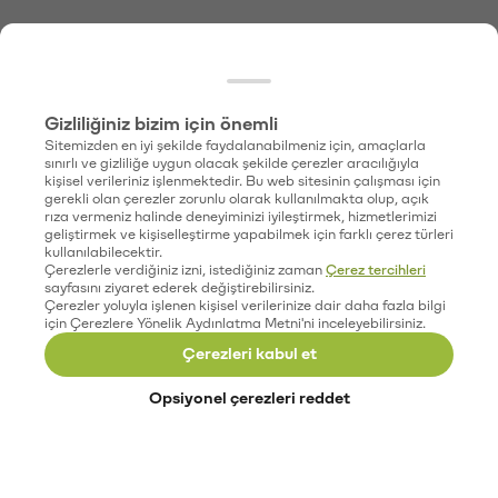
Gizliliğiniz bizim için önemli
Sitemizden en iyi şekilde faydalanabilmeniz için, amaçlarla
sınırlı ve gizliliğe uygun olacak şekilde çerezler aracılığıyla
kişisel verileriniz işlenmektedir. Bu web sitesinin çalışması için
gerekli olan çerezler zorunlu olarak kullanılmakta olup, açık
rıza vermeniz halinde deneyiminizi iyileştirmek, hizmetlerimizi
geliştirmek ve kişiselleştirme yapabilmek için farklı çerez türleri
kullanılabilecektir.
Çerezlerle verdiğiniz izni, istediğiniz zaman
Çerez tercihleri
sayfasını ziyaret ederek değiştirebilirsiniz.
Çerezler yoluyla işlenen kişisel verilerinize dair daha fazla bilgi
için Çerezlere Yönelik Aydınlatma Metni'ni inceleyebilirsiniz.
Çerezleri kabul et
Opsiyonel çerezleri reddet