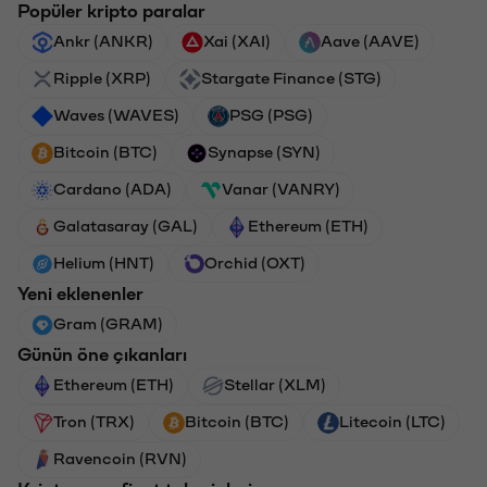
Popüler kripto paralar
Ankr (ANKR)
Xai (XAI)
Aave (AAVE)
Ripple (XRP)
Stargate Finance (STG)
Waves (WAVES)
PSG (PSG)
Bitcoin (BTC)
Synapse (SYN)
Cardano (ADA)
Vanar (VANRY)
Galatasaray (GAL)
Ethereum (ETH)
Helium (HNT)
Orchid (OXT)
Yeni eklenenler
Gram (GRAM)
Günün öne çıkanları
Ethereum (ETH)
Stellar (XLM)
Tron (TRX)
Bitcoin (BTC)
Litecoin (LTC)
Ravencoin (RVN)