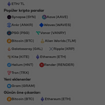
ETH/TL
Popüler kripto paralar
Synapse (SYN)
Aave (AAVE)
Ankr (ANKR)
Waves (WAVES)
PSG (PSG)
Vanar (VANRY)
Bitcoin (BTC)
Alien Worlds (TLM)
Galatasaray (GAL)
Ripple (XRP)
Kite (KITE)
Ethereum (ETH)
Helium (HNT)
Render (RENDER)
Tron (TRX)
Yeni eklenenler
Gram (GRAM)
Günün öne çıkanları
Bitcoin (BTC)
Ethereum (ETH)