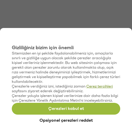
Gizliliğiniz bizim için önemli
Sitemizden en iyi şekilde faydalanabilmeniz için, amaçlarla
sınırlı ve gizliliğe uygun olacak şekilde çerezler aracılığıyla
kişisel verileriniz işlenmektedir. Bu web sitesinin çalışması için
gerekli olan çerezler zorunlu olarak kullanılmakta olup, açık
rıza vermeniz halinde deneyiminizi iyileştirmek, hizmetlerimizi
geliştirmek ve kişiselleştirme yapabilmek için farklı çerez türleri
kullanılabilecektir.
Çerezlerle verdiğiniz izni, istediğiniz zaman
Çerez tercihleri
sayfasını ziyaret ederek değiştirebilirsiniz.
Çerezler yoluyla işlenen kişisel verilerinize dair daha fazla bilgi
için Çerezlere Yönelik Aydınlatma Metni'ni inceleyebilirsiniz.
Çerezleri kabul et
Opsiyonel çerezleri reddet