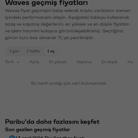
Waves geçmiş fiyatları
Waves fiyat geçmişini takip ederek kripto varlıkların zaman
içindeki performansını izleyin. Aşağıdaki tabloyu kullanarak
açılış ve kapanış değerlerini, en yüksek ve en düşük fiyatları
ve işlem hacmini kolayca görüntüleyebilirsiniz. Seçtiğiniz
günün kuru baz alınarak TL'ye çevrilmiştir.
1 gün
1 hafta
1 ay
Tarih
Açılış
En yüksek
Kapanış
En düşük
Haci
Bu tarih aralığı için veri bulunamadı.
Paribu'da daha fazlasını keşfet
Son gezilen geçmiş fiyatlar