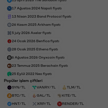
13 april 2026 The Sandbox fiyatı
17 Ağustos 2024 Napoli fiyatı
13 Nisan 2023 Band Protocol fiyatı
26 Kasım 2025 Arkham fiyatı
5 july 2026 Axelar fiyatı
24 Ocak 2026 Benfica fiyatı
28 Ocak 2025 Ethena fiyatı
6 Ağustos 2026 Onyxcoin fiyatı
23 Temmuz 2025 Berachain fiyatı
25 Eylül 2022 Neo fiyatı
Popüler işlem çiftleri
SYN/TL
VANRY/TL
TLM/TL
BTC/TL
GAL/TL
KITE/TL
HNT/TL
XRP/TL
RENDER/TL