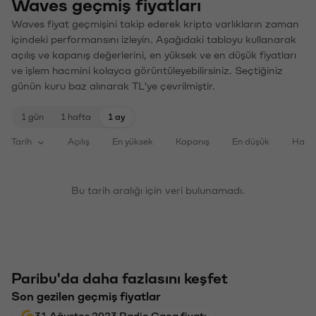
Waves geçmiş fiyatları
Waves fiyat geçmişini takip ederek kripto varlıkların zaman
içindeki performansını izleyin. Aşağıdaki tabloyu kullanarak
açılış ve kapanış değerlerini, en yüksek ve en düşük fiyatları
ve işlem hacmini kolayca görüntüleyebilirsiniz. Seçtiğiniz
günün kuru baz alınarak TL'ye çevrilmiştir.
1 gün
1 hafta
1 ay
Tarih
Açılış
En yüksek
Kapanış
En düşük
Haci
Bu tarih aralığı için veri bulunamadı.
Paribu'da daha fazlasını keşfet
Son gezilen geçmiş fiyatlar
31 Ağustos 2023 Radio Caca fiyatı