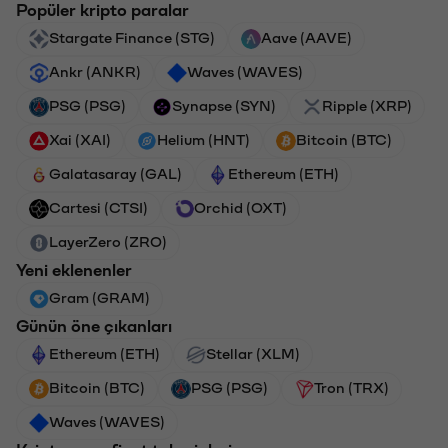
Popüler kripto paralar
Stargate Finance (STG)
Aave (AAVE)
Ankr (ANKR)
Waves (WAVES)
PSG (PSG)
Synapse (SYN)
Ripple (XRP)
Xai (XAI)
Helium (HNT)
Bitcoin (BTC)
Galatasaray (GAL)
Ethereum (ETH)
Cartesi (CTSI)
Orchid (OXT)
LayerZero (ZRO)
Yeni eklenenler
Gram (GRAM)
Günün öne çıkanları
Ethereum (ETH)
Stellar (XLM)
Bitcoin (BTC)
PSG (PSG)
Tron (TRX)
Waves (WAVES)