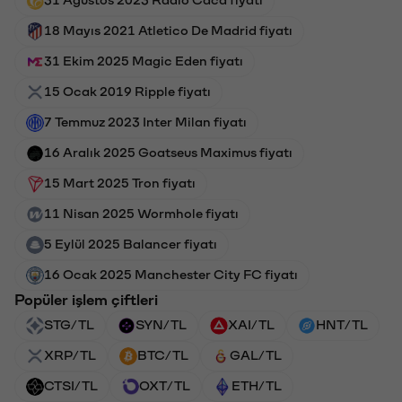
18 Mayıs 2021 Atletico De Madrid fiyatı
31 Ekim 2025 Magic Eden fiyatı
15 Ocak 2019 Ripple fiyatı
7 Temmuz 2023 Inter Milan fiyatı
16 Aralık 2025 Goatseus Maximus fiyatı
15 Mart 2025 Tron fiyatı
11 Nisan 2025 Wormhole fiyatı
5 Eylül 2025 Balancer fiyatı
16 Ocak 2025 Manchester City FC fiyatı
Popüler işlem çiftleri
STG/TL
SYN/TL
XAI/TL
HNT/TL
XRP/TL
BTC/TL
GAL/TL
CTSI/TL
OXT/TL
ETH/TL