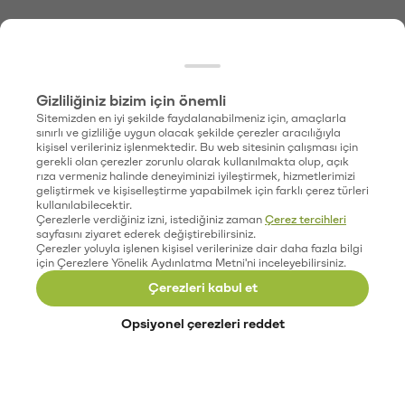
Gizliliğiniz bizim için önemli
Sitemizden en iyi şekilde faydalanabilmeniz için, amaçlarla
sınırlı ve gizliliğe uygun olacak şekilde çerezler aracılığıyla
kişisel verileriniz işlenmektedir. Bu web sitesinin çalışması için
gerekli olan çerezler zorunlu olarak kullanılmakta olup, açık
rıza vermeniz halinde deneyiminizi iyileştirmek, hizmetlerimizi
geliştirmek ve kişiselleştirme yapabilmek için farklı çerez türleri
kullanılabilecektir.
Çerezlerle verdiğiniz izni, istediğiniz zaman
Çerez tercihleri
sayfasını ziyaret ederek değiştirebilirsiniz.
Çerezler yoluyla işlenen kişisel verilerinize dair daha fazla bilgi
için Çerezlere Yönelik Aydınlatma Metni'ni inceleyebilirsiniz.
Çerezleri kabul et
Opsiyonel çerezleri reddet