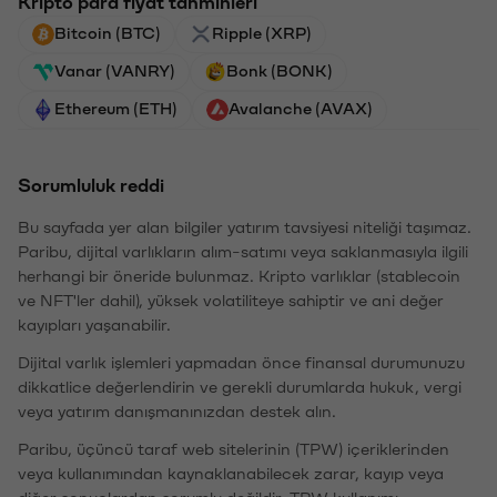
Kripto para fiyat tahminleri
Bitcoin (BTC)
Ripple (XRP)
Vanar (VANRY)
Bonk (BONK)
Ethereum (ETH)
Avalanche (AVAX)
Sorumluluk reddi
Bu sayfada yer alan bilgiler yatırım tavsiyesi niteliği taşımaz.
Paribu, dijital varlıkların alım-satımı veya saklanmasıyla ilgili
herhangi bir öneride bulunmaz. Kripto varlıklar (stablecoin
ve NFT'ler dahil), yüksek volatiliteye sahiptir ve ani değer
kayıpları yaşanabilir.
Dijital varlık işlemleri yapmadan önce finansal durumunuzu
dikkatlice değerlendirin ve gerekli durumlarda hukuk, vergi
veya yatırım danışmanınızdan destek alın.
Paribu, üçüncü taraf web sitelerinin (TPW) içeriklerinden
veya kullanımından kaynaklanabilecek zarar, kayıp veya
diğer sonuçlardan sorumlu değildir. TPW kullanımı,