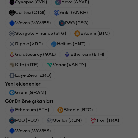
Synapse (SYN)
Aave (AAVE)
Cartesi (CTSI)
Ankr (ANKR)
Waves (WAVES)
PSG (PSG)
Stargate Finance (STG)
Bitcoin (BTC)
Ripple (XRP)
Helium (HNT)
Galatasaray (GAL)
Ethereum (ETH)
Kite (KITE)
Vanar (VANRY)
LayerZero (ZRO)
Yeni eklenenler
Gram (GRAM)
Günün öne çıkanları
Ethereum (ETH)
Bitcoin (BTC)
PSG (PSG)
Stellar (XLM)
Tron (TRX)
Waves (WAVES)