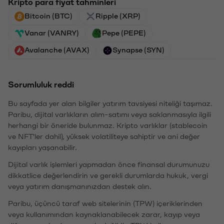
Kripto para fiyat tahminleri
Bitcoin (BTC)
Ripple (XRP)
Vanar (VANRY)
Pepe (PEPE)
Avalanche (AVAX)
Synapse (SYN)
Sorumluluk reddi
Bu sayfada yer alan bilgiler yatırım tavsiyesi niteliği taşımaz.
Paribu, dijital varlıkların alım-satımı veya saklanmasıyla ilgili
herhangi bir öneride bulunmaz. Kripto varlıklar (stablecoin
ve NFT'ler dahil), yüksek volatiliteye sahiptir ve ani değer
kayıpları yaşanabilir.
Dijital varlık işlemleri yapmadan önce finansal durumunuzu
dikkatlice değerlendirin ve gerekli durumlarda hukuk, vergi
veya yatırım danışmanınızdan destek alın.
Paribu, üçüncü taraf web sitelerinin (TPW) içeriklerinden
veya kullanımından kaynaklanabilecek zarar, kayıp veya