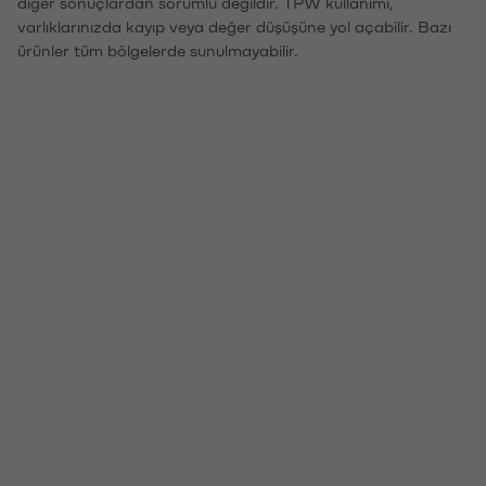
diğer sonuçlardan sorumlu değildir. TPW kullanımı,
varlıklarınızda kayıp veya değer düşüşüne yol açabilir. Bazı
ürünler tüm bölgelerde sunulmayabilir.