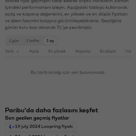
Waves fiyat geçmişini takip ederek kripto varlıkların zaman
içindeki performansını izleyin. Aşağıdaki tabloyu kullanarak
açılış ve kapanış değerlerini, en yüksek ve en düşük fiyatları
ve işlem hacmini kolayca görüntüleyebilirsiniz. Seçtiğiniz
günün kuru baz alınarak TL'ye çevrilmiştir.
1 gün
1 hafta
1 ay
Tarih
Açılış
En yüksek
Kapanış
En düşük
Haci
Bu tarih aralığı için veri bulunamadı.
Paribu'da daha fazlasını keşfet
Son gezilen geçmiş fiyatlar
19 july 2024 Loopring fiyatı