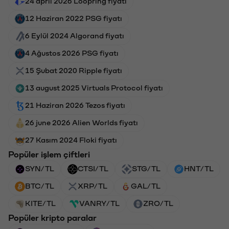
24 april 2026 Loopring fiyatı
12 Haziran 2022 PSG fiyatı
6 Eylül 2024 Algorand fiyatı
4 Ağustos 2026 PSG fiyatı
15 Şubat 2020 Ripple fiyatı
13 august 2025 Virtuals Protocol fiyatı
21 Haziran 2026 Tezos fiyatı
26 june 2026 Alien Worlds fiyatı
27 Kasım 2024 Floki fiyatı
Popüler işlem çiftleri
SYN/TL
CTSI/TL
STG/TL
HNT/TL
BTC/TL
XRP/TL
GAL/TL
KITE/TL
VANRY/TL
ZRO/TL
Popüler kripto paralar