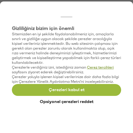
Gizliliğiniz bizim için önemli
Sitemizden en iyi şekilde faydalanabilmeniz için, amaçlarla
sınırlı ve gizliliğe uygun olacak şekilde çerezler aracılığıyla
kişisel verileriniz işlenmektedir. Bu web sitesinin çalışması için
gerekli olan çerezler zorunlu olarak kullanılmakta olup, açık
rıza vermeniz halinde deneyiminizi iyileştirmek, hizmetlerimizi
geliştirmek ve kişiselleştirme yapabilmek için farklı çerez türleri
kullanılabilecektir.
Çerezlerle verdiğiniz izni, istediğiniz zaman
Çerez tercihleri
sayfasını ziyaret ederek değiştirebilirsiniz.
Çerezler yoluyla işlenen kişisel verilerinize dair daha fazla bilgi
için Çerezlere Yönelik Aydınlatma Metni'ni inceleyebilirsiniz.
Çerezleri kabul et
Opsiyonel çerezleri reddet