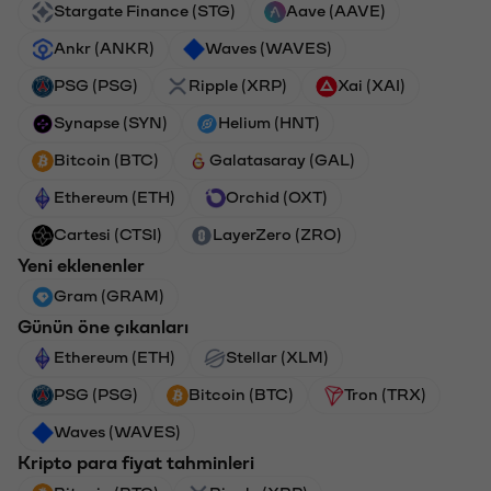
Stargate Finance (STG)
Aave (AAVE)
Ankr (ANKR)
Waves (WAVES)
PSG (PSG)
Ripple (XRP)
Xai (XAI)
Synapse (SYN)
Helium (HNT)
Bitcoin (BTC)
Galatasaray (GAL)
Ethereum (ETH)
Orchid (OXT)
Cartesi (CTSI)
LayerZero (ZRO)
Yeni eklenenler
Gram (GRAM)
Günün öne çıkanları
Ethereum (ETH)
Stellar (XLM)
PSG (PSG)
Bitcoin (BTC)
Tron (TRX)
Waves (WAVES)
Kripto para fiyat tahminleri