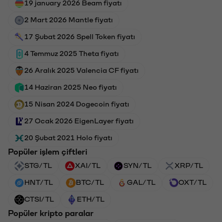
19 january 2026 Beam fiyatı
2 Mart 2026 Mantle fiyatı
17 Şubat 2026 Spell Token fiyatı
4 Temmuz 2025 Theta fiyatı
26 Aralık 2025 Valencia CF fiyatı
14 Haziran 2025 Neo fiyatı
15 Nisan 2024 Dogecoin fiyatı
27 Ocak 2026 EigenLayer fiyatı
20 Şubat 2021 Holo fiyatı
Popüler işlem çiftleri
STG/TL
XAI/TL
SYN/TL
XRP/TL
HNT/TL
BTC/TL
GAL/TL
OXT/TL
CTSI/TL
ETH/TL
Popüler kripto paralar