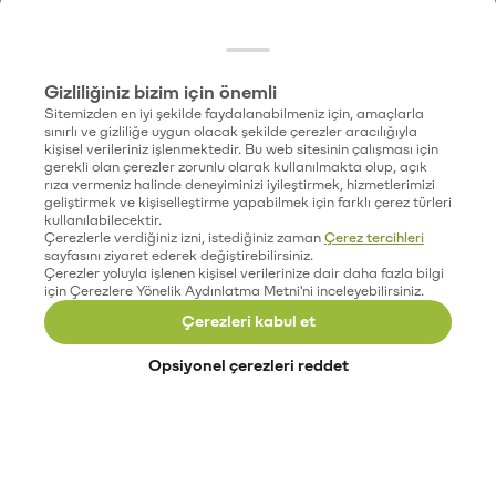
Gizliliğiniz bizim için önemli
Sitemizden en iyi şekilde faydalanabilmeniz için, amaçlarla
sınırlı ve gizliliğe uygun olacak şekilde çerezler aracılığıyla
kişisel verileriniz işlenmektedir. Bu web sitesinin çalışması için
gerekli olan çerezler zorunlu olarak kullanılmakta olup, açık
rıza vermeniz halinde deneyiminizi iyileştirmek, hizmetlerimizi
geliştirmek ve kişiselleştirme yapabilmek için farklı çerez türleri
kullanılabilecektir.
Çerezlerle verdiğiniz izni, istediğiniz zaman
Çerez tercihleri
sayfasını ziyaret ederek değiştirebilirsiniz.
Çerezler yoluyla işlenen kişisel verilerinize dair daha fazla bilgi
için Çerezlere Yönelik Aydınlatma Metni'ni inceleyebilirsiniz.
Çerezleri kabul et
Opsiyonel çerezleri reddet