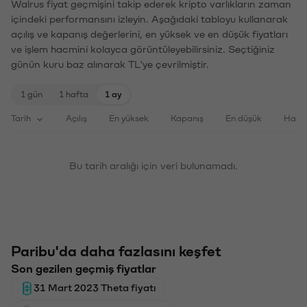
Walrus fiyat geçmişini takip ederek kripto varlıkların zaman
içindeki performansını izleyin. Aşağıdaki tabloyu kullanarak
açılış ve kapanış değerlerini, en yüksek ve en düşük fiyatları
ve işlem hacmini kolayca görüntüleyebilirsiniz. Seçtiğiniz
günün kuru baz alınarak TL'ye çevrilmiştir.
1 gün
1 hafta
1 ay
Tarih
Açılış
En yüksek
Kapanış
En düşük
Haci
Bu tarih aralığı için veri bulunamadı.
Paribu'da daha fazlasını keşfet
Son gezilen geçmiş fiyatlar
31 Mart 2023 Theta fiyatı