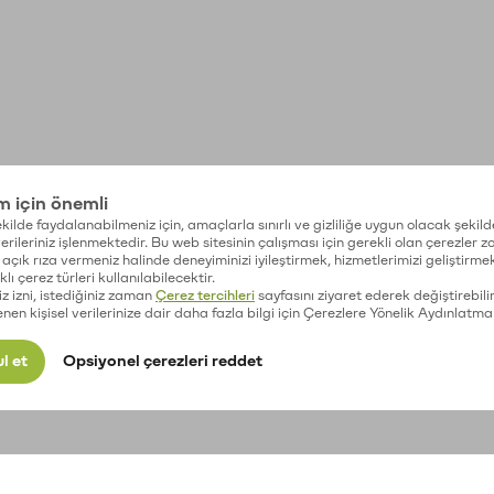
im için önemli
kilde faydalanabilmeniz için, amaçlarla sınırlı ve gizliliğe uygun olacak şekild
 verileriniz işlenmektedir. Bu web sitesinin çalışması için gerekli olan çerezler 
açık rıza vermeniz halinde deneyiminizi iyileştirmek, hizmetlerimizi geliştirmek
lı çerez türleri kullanılabilecektir.
iz izni, istediğiniz zaman
Çerez tercihleri
sayfasını ziyaret ederek değiştirebilir
enen kişisel verilerinize dair daha fazla bilgi için Çerezlere Yönelik Aydınlatma
l et
Opsiyonel çerezleri reddet