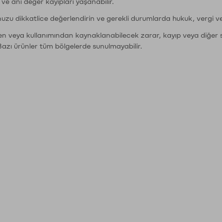
r ve ani değer kayıpları yaşanabilir.
nuzu dikkatlice değerlendirin ve gerekli durumlarda hukuk, vergi v
den veya kullanımından kaynaklanabilecek zarar, kayıp veya diğer 
Bazı ürünler tüm bölgelerde sunulmayabilir.