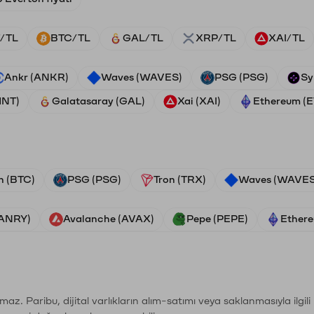
/TL
BTC/TL
GAL/TL
XRP/TL
XAI/TL
Ankr (ANKR)
Waves (WAVES)
PSG (PSG)
Sy
HNT)
Galatasaray (GAL)
Xai (XAI)
Ethereum (
n (BTC)
PSG (PSG)
Tron (TRX)
Waves (WAVES
VANRY)
Avalanche (AVAX)
Pepe (PEPE)
Ethere
şımaz. Paribu, dijital varlıkların alım-satımı veya saklanmasıyla ilgi