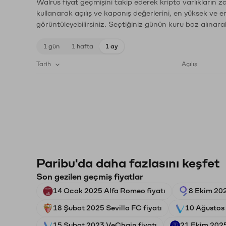
Walrus fiyat geçmişini takip ederek kripto varlıkların 
kullanarak açılış ve kapanış değerlerini, en yüksek ve e
görüntüleyebilirsiniz. Seçtiğiniz günün kuru baz alınarak
1 gün
1 hafta
1 ay
Tarih
Açılış
Paribu'da daha fazlasını keşfet
Son gezilen geçmiş fiyatlar
14 Ocak 2025 Alfa Romeo fiyatı
8 Ekim 202
18 Şubat 2025 Sevilla FC fiyatı
10 Ağustos
15 Şubat 2023 VeChain fiyatı
21 Ekim 2025