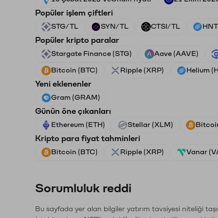
Popüler işlem çiftleri
STG/TL
SYN/TL
CTSI/TL
HNT
Popüler kripto paralar
Stargate Finance (STG)
Aave (AAVE)
Bitcoin (BTC)
Ripple (XRP)
Helium (
Yeni eklenenler
Gram (GRAM)
Günün öne çıkanları
Ethereum (ETH)
Stellar (XLM)
Bitcoi
Kripto para fiyat tahminleri
Bitcoin (BTC)
Ripple (XRP)
Vanar (
Sorumluluk reddi
Bu sayfada yer alan bilgiler yatırım tavsiyesi niteliği ta