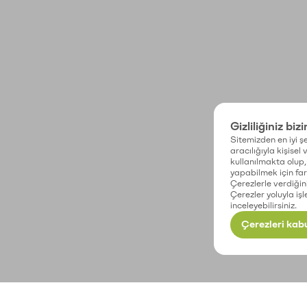
Gizliliğiniz biz
Sitemizden en iyi şe
aracılığıyla kişisel
kullanılmakta olup, 
yapabilmek için fark
Çerezlerle verdiğin
Çerezler yoluyla işl
inceleyebilirsiniz.
Çerezleri kabu