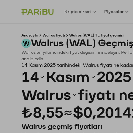
Kripto al/sat
Piyasalar
Anasayfa
Walrus fiyatı
Walrus (WAL) TL fiyat geçmişi
Walrus (WAL) Geçmiş
Walrus'un yıllar içindeki fiyat değişimini inceleyin. Per
analiz edin.
14 Kasım 2025 tarihindeki Walrus fiyatı ne kada
14
Kasım
2025
Walrus
fiyatı 
₺8,55
≈
$0,2014
Walrus geçmiş fiyatları