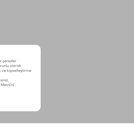
e çerezler
zorunlu olarak
 ve kişiselleştirme
siniz.
 Metni'ni