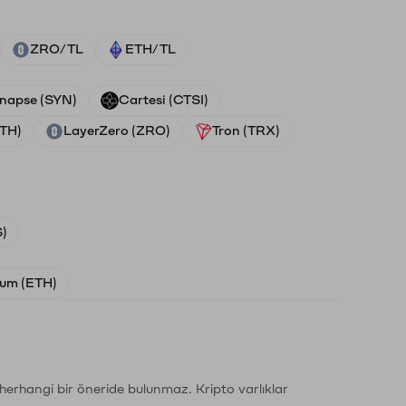
ZRO/TL
ETH/TL
napse (SYN)
Cartesi (CTSI)
ETH)
LayerZero (ZRO)
Tron (TRX)
)
um (ETH)
li herhangi bir öneride bulunmaz. Kripto varlıklar