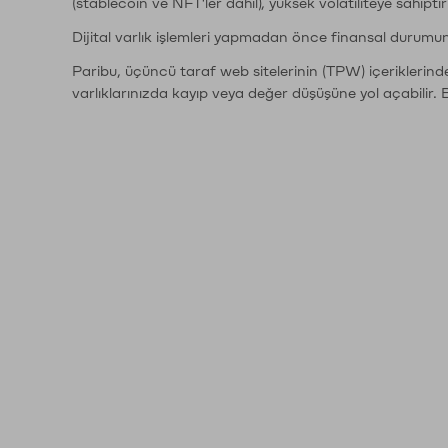
(stablecoin ve NFT'ler dahil), yüksek volatiliteye sahipti
Dijital varlık işlemleri yapmadan önce finansal durumu
Paribu, üçüncü taraf web sitelerinin (TPW) içeriklerin
varlıklarınızda kayıp veya değer düşüşüne yol açabilir. 