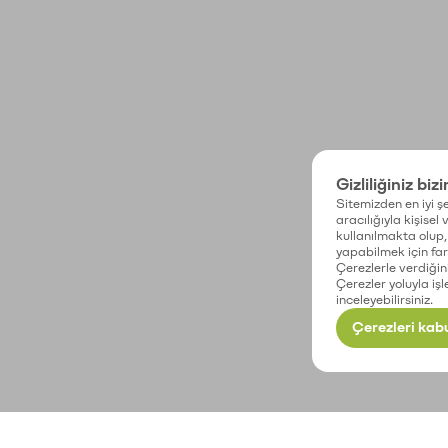
Gizliliğiniz biz
Sitemizden en iyi şe
aracılığıyla kişisel
kullanılmakta olup, 
yapabilmek için fark
Çerezlerle verdiğin
Çerezler yoluyla işl
inceleyebilirsiniz.
Çerezleri kabu