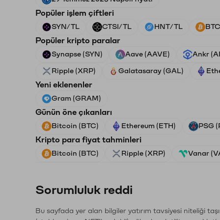
Popüler işlem çiftleri
SYN/TL
CTSI/TL
HNT/TL
BTC
Popüler kripto paralar
Synapse (SYN)
Aave (AAVE)
Ankr (
Ripple (XRP)
Galatasaray (GAL)
Eth
Yeni eklenenler
Gram (GRAM)
Günün öne çıkanları
Bitcoin (BTC)
Ethereum (ETH)
PSG (
Kripto para fiyat tahminleri
Bitcoin (BTC)
Ripple (XRP)
Vanar (
Sorumluluk reddi
Bu sayfada yer alan bilgiler yatırım tavsiyesi niteliği ta