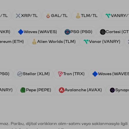
/TL
XRP/TL
GAL/TL
TLM/TL
VANRY/
ANKR)
Waves (WAVES)
PSG (PSG)
Cartesi (CT
ereum (ETH)
Alien Worlds (TLM)
Vanar (VANRY)
PSG)
Stellar (XLM)
Tron (TRX)
Waves (WAVES
VANRY)
Pepe (PEPE)
Avalanche (AVAX)
Synaps
şımaz. Paribu, dijital varlıkların alım-satımı veya saklanmasıyla ilgi