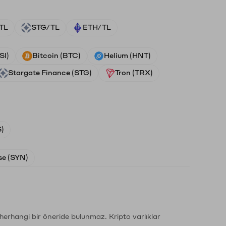
TL
STG/TL
ETH/TL
SI)
Bitcoin (BTC)
Helium (HNT)
Stargate Finance (STG)
Tron (TRX)
)
e (SYN)
li herhangi bir öneride bulunmaz. Kripto varlıklar