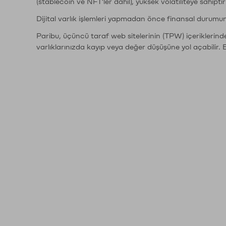
(stablecoin ve NFT'ler dahil), yüksek volatiliteye sahipti
Dijital varlık işlemleri yapmadan önce finansal durumu
Paribu, üçüncü taraf web sitelerinin (TPW) içeriklerin
varlıklarınızda kayıp veya değer düşüşüne yol açabilir. 