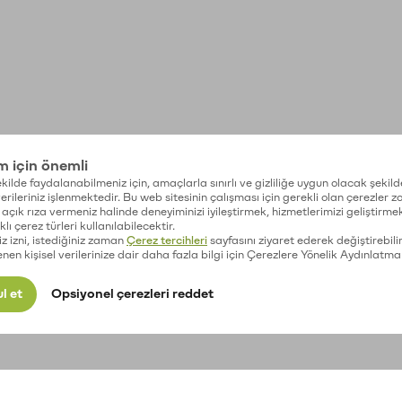
im için önemli
kilde faydalanabilmeniz için, amaçlarla sınırlı ve gizliliğe uygun olacak şekild
 verileriniz işlenmektedir. Bu web sitesinin çalışması için gerekli olan çerezler 
açık rıza vermeniz halinde deneyiminizi iyileştirmek, hizmetlerimizi geliştirmek
lı çerez türleri kullanılabilecektir.
iz izni, istediğiniz zaman
Çerez tercihleri
sayfasını ziyaret ederek değiştirebilir
enen kişisel verilerinize dair daha fazla bilgi için Çerezlere Yönelik Aydınlatma
l et
Opsiyonel çerezleri reddet