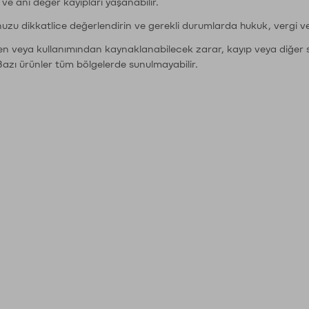
r ve ani değer kayıpları yaşanabilir.
nuzu dikkatlice değerlendirin ve gerekli durumlarda hukuk, vergi v
den veya kullanımından kaynaklanabilecek zarar, kayıp veya diğer 
Bazı ürünler tüm bölgelerde sunulmayabilir.