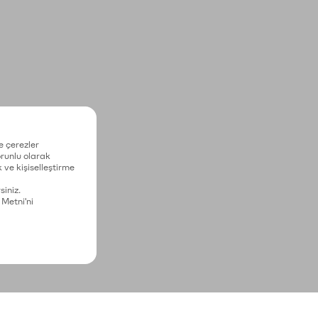
e çerezler
zorunlu olarak
 ve kişiselleştirme
siniz.
 Metni'ni