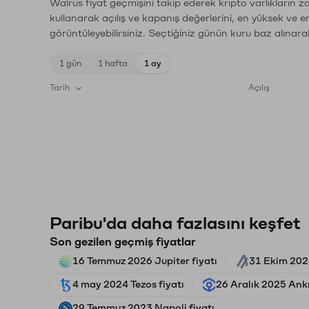
Walrus fiyat geçmişini takip ederek kripto varlıkların 
kullanarak açılış ve kapanış değerlerini, en yüksek ve e
görüntüleyebilirsiniz. Seçtiğiniz günün kuru baz alınarak
1 gün
1 hafta
1 ay
Tarih
Açılış
Paribu'da daha fazlasını keşfet
Son gezilen geçmiş fiyatlar
16 Temmuz 2026 Jupiter fiyatı
31 Ekim 202
4 may 2024 Tezos fiyatı
26 Aralık 2025 Ankr
29 Temmuz 2023 Napoli fiyatı