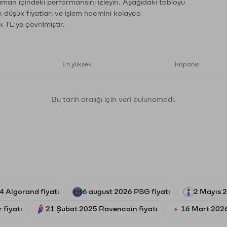
zaman içindeki performansını izleyin. Aşağıdaki tabloyu
n düşük fiyatları ve işlem hacmini kolayca
 TL'ye çevrilmiştir.
En yüksek
Kapanış
Bu tarih aralığı için veri bulunamadı.
4 Algorand fiyatı
6 august 2026 PSG fiyatı
2 Mayıs 2
 fiyatı
21 Şubat 2025 Ravencoin fiyatı
16 Mart 2026