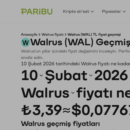
Kripto al/sat
Piyasalar
Anasayfa
Walrus fiyatı
Walrus (WAL) TL fiyat geçmişi
Walrus (WAL) Geçmiş
Walrus'un yıllar içindeki fiyat değişimini inceleyin. Per
analiz edin.
10 Şubat 2026 tarihindeki Walrus fiyatı ne kada
10
Şubat
2026
Walrus
fiyatı 
₺3,39
≈
$0,0776
Walrus geçmiş fiyatları