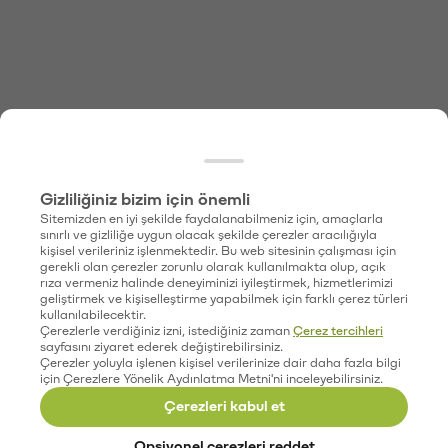
Gizliliğiniz bizim için önemli
Sitemizden en iyi şekilde faydalanabilmeniz için, amaçlarla
sınırlı ve gizliliğe uygun olacak şekilde çerezler aracılığıyla
kişisel verileriniz işlenmektedir. Bu web sitesinin çalışması için
gerekli olan çerezler zorunlu olarak kullanılmakta olup, açık
rıza vermeniz halinde deneyiminizi iyileştirmek, hizmetlerimizi
geliştirmek ve kişiselleştirme yapabilmek için farklı çerez türleri
kullanılabilecektir.
Çerezlerle verdiğiniz izni, istediğiniz zaman
Çerez tercihleri
sayfasını ziyaret ederek değiştirebilirsiniz.
Çerezler yoluyla işlenen kişisel verilerinize dair daha fazla bilgi
için Çerezlere Yönelik Aydınlatma Metni'ni inceleyebilirsiniz.
Çerezleri kabul et
Opsiyonel çerezleri reddet