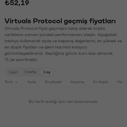
₺52,19
Virtuals Protocol geçmiş fiyatları
Virtuals Protocol fiyat geçmişini takip ederek kripto
varlıkların zaman içindeki performansını izleyin. Aşağıdaki
tabloyu kullanarak açılış ve kapanış değerlerini, en yüksek ve
en düşük fiyatları ve işlem hacmini kolayca
görüntüleyebilirsiniz. Seçtiğiniz günün kuru baz alınarak
TL'ye çevrilmiştir.
1 gün
1 hafta
1 ay
Tarih
Açılış
En yüksek
Kapanış
En düşük
Haci
Bu tarih aralığı için veri bulunamadı.