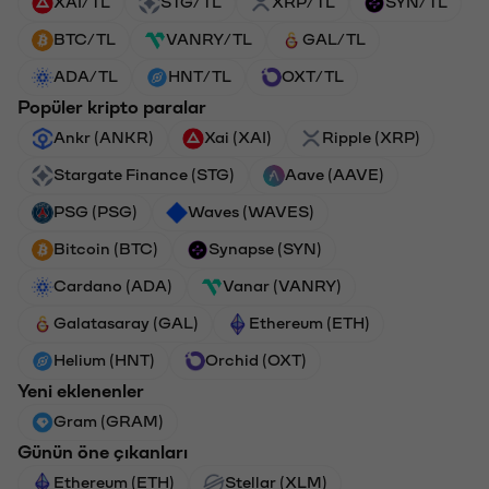
XAI/TL
STG/TL
XRP/TL
SYN/TL
BTC/TL
VANRY/TL
GAL/TL
ADA/TL
HNT/TL
OXT/TL
Popüler kripto paralar
Ankr (ANKR)
Xai (XAI)
Ripple (XRP)
Stargate Finance (STG)
Aave (AAVE)
PSG (PSG)
Waves (WAVES)
Bitcoin (BTC)
Synapse (SYN)
Cardano (ADA)
Vanar (VANRY)
Galatasaray (GAL)
Ethereum (ETH)
Helium (HNT)
Orchid (OXT)
Yeni eklenenler
Gram (GRAM)
Günün öne çıkanları
Ethereum (ETH)
Stellar (XLM)