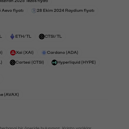
aziran 2025 Tezos fiyatı
 Aevo fiyatı
28 Ekim 2024 Raydium fiyatı
L
ETH/TL
CTSI/TL
G)
Xai (XAI)
Cardano (ADA)
L)
Cartesi (CTSI)
Hyperliquid (HYPE)
he (AVAX)
li herhangi bir öneride bulunmaz. Kripto varlıklar