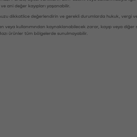
r ve ani değer kayıpları yaşanabilir.
nuzu dikkatlice değerlendirin ve gerekli durumlarda hukuk, vergi v
den veya kullanımından kaynaklanabilecek zarar, kayıp veya diğer 
Bazı ürünler tüm bölgelerde sunulmayabilir.