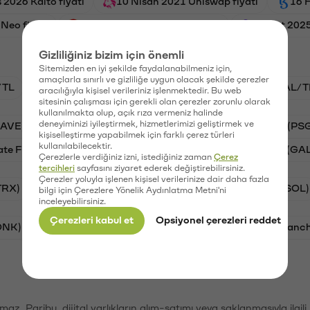
 2026 Kaito fiyatı
10 Nisan 2021 Uniswap fiyatı
16 H
Neo fiyatı
12 Mart 2025 Shiba Inu fiyatı
2 Mart 2025
Gizliliğiniz bizim için önemli
Sitemizden en iyi şekilde faydalanabilmeniz için,
amaçlarla sınırlı ve gizliliğe uygun olacak şekilde çerezler
/TL
BTC/TL
STG/TL
VANRY/TL
GAL/T
aracılığıyla kişisel verileriniz işlenmektedir. Bu web
sitesinin çalışması için gerekli olan çerezler zorunlu olarak
kullanılmakta olup, açık rıza vermeniz halinde
deneyiminizi iyileştirmek, hizmetlerimizi geliştirmek ve
AAVE)
Ripple (XRP)
Waves (WAVES)
PSG (PS
kişiselleştirme yapabilmek için farklı çerez türleri
kullanılabilecektir.
ate Finance (STG)
Vanar (VANRY)
Galatasaray (GA
Çerezlerle verdiğiniz izni, istediğiniz zaman
Çerez
tercihleri
sayfasını ziyaret ederek değiştirebilirsiniz.
Çerezler yoluyla işlenen kişisel verilerinize dair daha fazla
TRX)
Bitcoin (BTC)
Ripple (XRP)
Solana (SOL)
bilgi için Çerezlere Yönelik Aydınlatma Metni'ni
inceleyebilirsiniz.
Çerezleri kabul et
Opsiyonel çerezleri reddet
ONK)
Ethereum (ETH)
Synapse (SYN)
Avalanc
şımaz. Paribu, dijital varlıkların alım-satımı veya saklanmasıyla ilgi