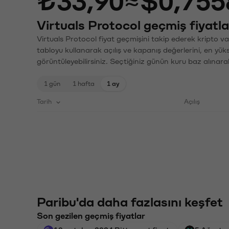
₺33,90
≈
$0,755
Virtuals Protocol geçmiş fiyatla
Virtuals Protocol fiyat geçmişini takip ederek kripto va
tabloyu kullanarak açılış ve kapanış değerlerini, en yük
görüntüleyebilirsiniz. Seçtiğiniz günün kuru baz alınarak
1 gün
1 hafta
1 ay
Tarih
Açılış
Paribu'da daha fazlasını keşfet
Son gezilen geçmiş fiyatlar