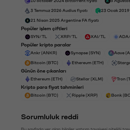
10 october 2024 Bittorrent fiyatı
5 Ağustos
3 Temmuz 2026 Audius fiyatı
23 Ocak 2019 
21 Nisan 2025 Argentine FA fiyatı
Popüler işlem çiftleri
SYN/TL
XRP/TL
XAI/TL
ADA
Popüler kripto paralar
Ankr (ANKR)
Synapse (SYN)
Aave (
Bitcoin (BTC)
Ethereum (ETH)
Starg
Günün öne çıkanları
Ethereum (ETH)
Stellar (XLM)
Tron (
Kripto para fiyat tahminleri
Bitcoin (BTC)
Ripple (XRP)
Bonk (B
Sorumluluk reddi
Bu sayfada yer alan bilgiler yatırım tavsiyesi niteliği ta