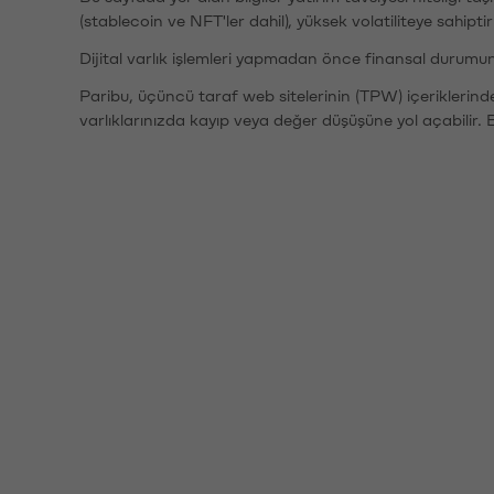
(stablecoin ve NFT'ler dahil), yüksek volatiliteye sahipti
Dijital varlık işlemleri yapmadan önce finansal durumu
Paribu, üçüncü taraf web sitelerinin (TPW) içeriklerin
varlıklarınızda kayıp veya değer düşüşüne yol açabilir. 