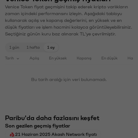
Venice Token fiyat geçmişini takip ederek kripto varlıkların
zaman içindeki performansını izleyin. Aşağıdaki tabloyu
kullanarak açılış ve kapanış değerlerini, en yüksek ve en
düşük fiyatları ve işlem hacmini kolayca görüntüleyebilirsiniz.
Seçtiğiniz günün kuru baz alınarak TL'ye çevrilmiştir.
1 gün
1 hafta
1 ay
Tarih
Açılış
En yüksek
Kapanış
En düşük
Haci
Bu tarih aralığı için veri bulunamadı.
Paribu'da daha fazlasını keşfet
Son gezilen geçmiş fiyatlar
21 Haziran 2025 Akash Network fiyatı