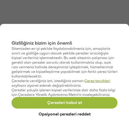
Gizliliğiniz bizim için önemli
Sitemizden en iyi şekilde faydalanabilmeniz için, amaçlarla
sınırlı ve gizliliğe uygun olacak şekilde çerezler aracılığıyla
kişisel verileriniz işlenmektedir. Bu web sitesinin çalışması için
gerekli olan çerezler zorunlu olarak kullanılmakta olup, açık
rıza vermeniz halinde deneyiminizi iyileştirmek, hizmetlerimizi
geliştirmek ve kişiselleştirme yapabilmek için farklı çerez türleri
kullanılabilecektir.
Çerezlerle verdiğiniz izni, istediğiniz zaman
Çerez tercihleri
sayfasını ziyaret ederek değiştirebilirsiniz.
Çerezler yoluyla işlenen kişisel verilerinize dair daha fazla bilgi
için Çerezlere Yönelik Aydınlatma Metni'ni inceleyebilirsiniz.
Çerezleri kabul et
Opsiyonel çerezleri reddet