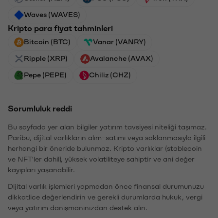
Waves (WAVES)
Kripto para fiyat tahminleri
Bitcoin (BTC)
Vanar (VANRY)
Ripple (XRP)
Avalanche (AVAX)
Pepe (PEPE)
Chiliz (CHZ)
Sorumluluk reddi
Bu sayfada yer alan bilgiler yatırım tavsiyesi niteliği taşımaz.
Paribu, dijital varlıkların alım-satımı veya saklanmasıyla ilgili
herhangi bir öneride bulunmaz. Kripto varlıklar (stablecoin
ve NFT'ler dahil), yüksek volatiliteye sahiptir ve ani değer
kayıpları yaşanabilir.
Dijital varlık işlemleri yapmadan önce finansal durumunuzu
dikkatlice değerlendirin ve gerekli durumlarda hukuk, vergi
veya yatırım danışmanınızdan destek alın.