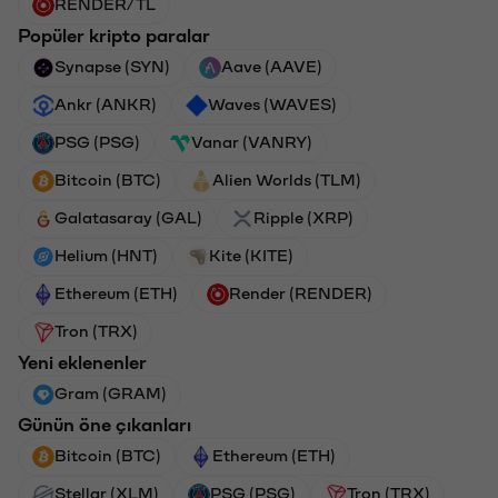
RENDER/TL
Popüler kripto paralar
Synapse (SYN)
Aave (AAVE)
Ankr (ANKR)
Waves (WAVES)
PSG (PSG)
Vanar (VANRY)
Bitcoin (BTC)
Alien Worlds (TLM)
Galatasaray (GAL)
Ripple (XRP)
Helium (HNT)
Kite (KITE)
Ethereum (ETH)
Render (RENDER)
Tron (TRX)
Yeni eklenenler
Gram (GRAM)
Günün öne çıkanları
Bitcoin (BTC)
Ethereum (ETH)
Stellar (XLM)
PSG (PSG)
Tron (TRX)