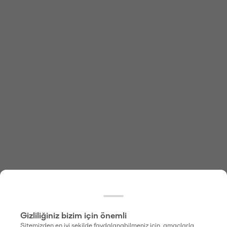
Gizliliğiniz bizim için önemli
Sitemizden en iyi şekilde faydalanabilmeniz için, amaçlarla