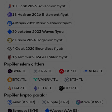
10 Ocak 2026 Ravencoin fiyatı
18 Haziran 2026 Bittorrent fiyatı
4 Mayıs 2025 Mask Network fiyatı
30 october 2023 Waves fiyatı
6 Kasım 2024 Dogecoin fiyatı
4 Ocak 2026 Boundless fiyatı
13 Temmuz 2024 AC Milan fiyatı
Popüler işlem çiftleri
SYN/TL
XRP/TL
XAI/TL
ADA/TL
BTC/TL
VANRY/TL
STG/TL
GAL/TL
ETH/TL
CTSI/TL
Popüler kripto paralar
Ankr (ANKR)
Ripple (XRP)
Aave (AAVE)
Synapse (SYN)
Waves (WAVES)