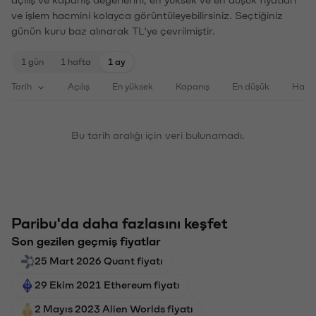
ve işlem hacmini kolayca görüntüleyebilirsiniz. Seçtiğiniz
günün kuru baz alınarak TL'ye çevrilmiştir.
1 gün
1 hafta
1 ay
Tarih
Açılış
En yüksek
Kapanış
En düşük
Haci
Bu tarih aralığı için veri bulunamadı.
Paribu'da daha fazlasını keşfet
Son gezilen geçmiş fiyatlar
25 Mart 2026 Quant fiyatı
29 Ekim 2021 Ethereum fiyatı
2 Mayıs 2023 Alien Worlds fiyatı