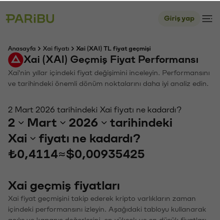
Giriş yap
Anasayfa
Xai fiyatı
Xai (XAI) TL fiyat geçmişi
Xai (XAI) Geçmiş Fiyat Performansı
Xai'nin yıllar içindeki fiyat değişimini inceleyin. Performansını
ve tarihindeki önemli dönüm noktalarını daha iyi analiz edin.
2 Mart 2026 tarihindeki Xai fiyatı ne kadardı?
2
Mart
2026
tarihindeki
Xai
fiyatı ne kadardı?
₺0,4114
≈
$0,00935425
Xai geçmiş fiyatları
Xai fiyat geçmişini takip ederek kripto varlıkların zaman
içindeki performansını izleyin. Aşağıdaki tabloyu kullanarak
açılış ve kapanış değerlerini, en yüksek ve en düşük fiyatları