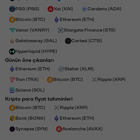
PSG (PSG)
Xai (XAI)
Cardano (ADA)
Bitcoin (BTC)
Ethereum (ETH)
Vanar (VANRY)
Stargate Finance (STG)
Galatasaray (GAL)
Cartesi (CTSI)
Hyperliquid (HYPE)
Günün öne çıkanları
Ethereum (ETH)
Stellar (XLM)
Tron (TRX)
Bitcoin (BTC)
Ripple (XRP)
Solana (SOL)
Kripto para fiyat tahminleri
Bitcoin (BTC)
Ripple (XRP)
Bonk (BONK)
Ethereum (ETH)
Synapse (SYN)
Avalanche (AVAX)