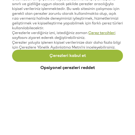
sınırlı ve gizliliğe uygun olacak şekilde çerezler aracılığıyla
kişisel verileriniz işlenmektedir. Bu web sitesinin çalışması için
gerekli olan çerezler zorunlu olarak kullanılmakta olup, açık
rıza vermeniz halinde deneyiminizi iyileştirmek, hizmetlerimizi
geliştirmek ve kişiselleştirme yapabilmek için farklı çerez türleri
kullanılabilecektir.
Çerezlerle verdiğiniz izni, istediğiniz zaman
Çerez tercihleri
sayfasını ziyaret ederek değiştirebilirsiniz.
Çerezler yoluyla işlenen kişisel verilerinize dair daha fazla bilgi
için Çerezlere Yönelik Aydınlatma Metni'ni inceleyebilirsiniz.
Çerezleri kabul et
Opsiyonel çerezleri reddet
Paribu’yu keşfet
Eğitimler
Etkinlikler
Açık pozisyonlar
Paribu sistem durumu