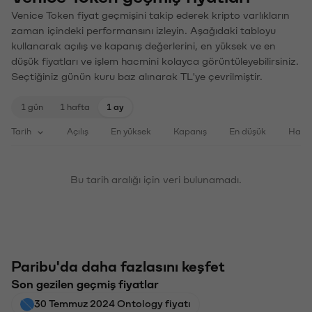
Venice Token fiyat geçmişini takip ederek kripto varlıkların
zaman içindeki performansını izleyin. Aşağıdaki tabloyu
kullanarak açılış ve kapanış değerlerini, en yüksek ve en
düşük fiyatları ve işlem hacmini kolayca görüntüleyebilirsiniz.
Seçtiğiniz günün kuru baz alınarak TL'ye çevrilmiştir.
1 gün
1 hafta
1 ay
Tarih
Açılış
En yüksek
Kapanış
En düşük
Haci
Bu tarih aralığı için veri bulunamadı.
Paribu'da daha fazlasını keşfet
Son gezilen geçmiş fiyatlar
30 Temmuz 2024 Ontology fiyatı