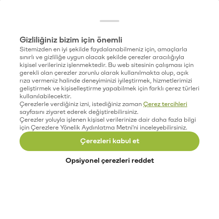
Gizliliğiniz bizim için önemli
Sitemizden en iyi şekilde faydalanabilmeniz için, amaçlarla
sınırlı ve gizliliğe uygun olacak şekilde çerezler aracılığıyla
kişisel verileriniz işlenmektedir. Bu web sitesinin çalışması için
gerekli olan çerezler zorunlu olarak kullanılmakta olup, açık
rıza vermeniz halinde deneyiminizi iyileştirmek, hizmetlerimizi
geliştirmek ve kişiselleştirme yapabilmek için farklı çerez türleri
kullanılabilecektir.
Çerezlerle verdiğiniz izni, istediğiniz zaman
Çerez tercihleri
sayfasını ziyaret ederek değiştirebilirsiniz.
Çerezler yoluyla işlenen kişisel verilerinize dair daha fazla bilgi
için Çerezlere Yönelik Aydınlatma Metni'ni inceleyebilirsiniz.
Çerezleri kabul et
Opsiyonel çerezleri reddet