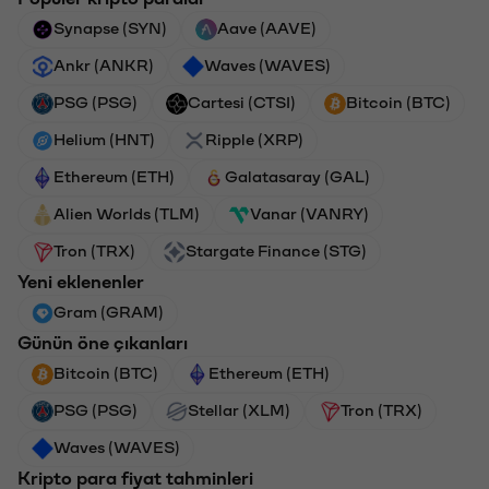
Synapse (SYN)
Aave (AAVE)
Ankr (ANKR)
Waves (WAVES)
PSG (PSG)
Cartesi (CTSI)
Bitcoin (BTC)
Helium (HNT)
Ripple (XRP)
Ethereum (ETH)
Galatasaray (GAL)
Alien Worlds (TLM)
Vanar (VANRY)
Tron (TRX)
Stargate Finance (STG)
Yeni eklenenler
Gram (GRAM)
Günün öne çıkanları
Bitcoin (BTC)
Ethereum (ETH)
PSG (PSG)
Stellar (XLM)
Tron (TRX)
Waves (WAVES)
Kripto para fiyat tahminleri