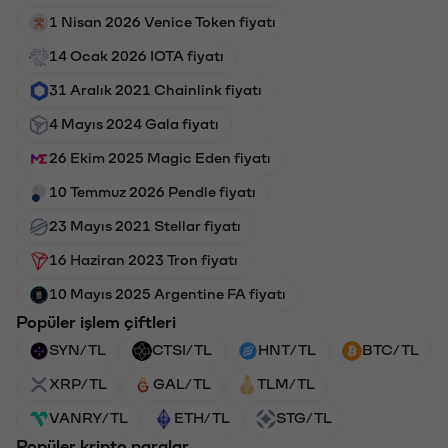
1 Nisan 2026 Venice Token fiyatı
14 Ocak 2026 IOTA fiyatı
31 Aralık 2021 Chainlink fiyatı
4 Mayıs 2024 Gala fiyatı
26 Ekim 2025 Magic Eden fiyatı
10 Temmuz 2026 Pendle fiyatı
23 Mayıs 2021 Stellar fiyatı
16 Haziran 2023 Tron fiyatı
10 Mayıs 2025 Argentine FA fiyatı
Popüler işlem çiftleri
SYN/TL
CTSI/TL
HNT/TL
BTC/TL
XRP/TL
GAL/TL
TLM/TL
VANRY/TL
ETH/TL
STG/TL
Popüler kripto paralar