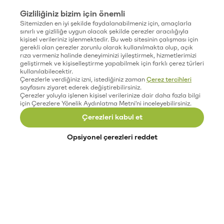
Gizliliğiniz bizim için önemli
Sitemizden en iyi şekilde faydalanabilmeniz için, amaçlarla
sınırlı ve gizliliğe uygun olacak şekilde çerezler aracılığıyla
kişisel verileriniz işlenmektedir. Bu web sitesinin çalışması için
gerekli olan çerezler zorunlu olarak kullanılmakta olup, açık
rıza vermeniz halinde deneyiminizi iyileştirmek, hizmetlerimizi
geliştirmek ve kişiselleştirme yapabilmek için farklı çerez türleri
kullanılabilecektir.
Çerezlerle verdiğiniz izni, istediğiniz zaman
Çerez tercihleri
sayfasını ziyaret ederek değiştirebilirsiniz.
Çerezler yoluyla işlenen kişisel verilerinize dair daha fazla bilgi
için Çerezlere Yönelik Aydınlatma Metni'ni inceleyebilirsiniz.
Çerezleri kabul et
Opsiyonel çerezleri reddet
Paribu’yu keşfet
Eğitimler