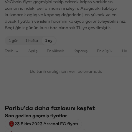
VeChain fiyat geçmişini takip ederek kripto varlıkların
zaman içindeki performansını izleyin. Aşağıdaki tabloyu
kullanarak açılış ve kapanış değerlerini, en yüksek ve en
düşük fiyatları ve işlem hacmini kolayca görüntüleyebilirsiniz.
Seçtiğiniz günün kuru baz alınarak TL'ye çevrilmiştir.
1 gün
1 hafta
1 ay
Tarih
Açılış
En yüksek
Kapanış
En düşük
Haci
Bu tarih aralığı için veri bulunamadı.
Paribu'da daha fazlasını keşfet
Son gezilen geçmiş fiyatlar
23 Ekim 2023 Arsenal FC fiyatı