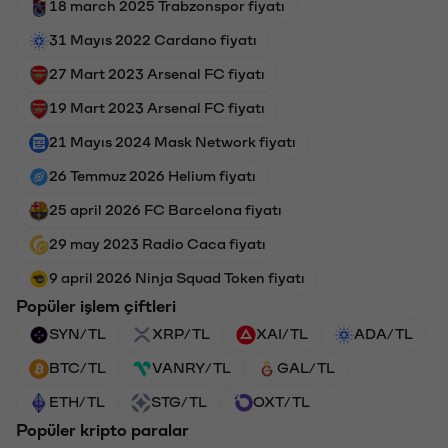
18 march 2025 Trabzonspor fiyatı
31 Mayıs 2022 Cardano fiyatı
27 Mart 2023 Arsenal FC fiyatı
19 Mart 2023 Arsenal FC fiyatı
21 Mayıs 2024 Mask Network fiyatı
26 Temmuz 2026 Helium fiyatı
25 april 2026 FC Barcelona fiyatı
29 may 2023 Radio Caca fiyatı
9 april 2026 Ninja Squad Token fiyatı
Popüler işlem çiftleri
SYN/TL
XRP/TL
XAI/TL
ADA/TL
BTC/TL
VANRY/TL
GAL/TL
ETH/TL
STG/TL
OXT/TL
Popüler kripto paralar