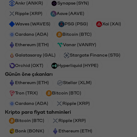
Ankr (ANKR)
Synapse (SYN)
Ripple (XRP)
Aave (AAVE)
Waves (WAVES)
PSG (PSG)
Xai (XAI)
Cardano (ADA)
Bitcoin (BTC)
Ethereum (ETH)
Vanar (VANRY)
Galatasaray (GAL)
Stargate Finance (STG)
Orchid (OXT)
Hyperliquid (HYPE)
Günün öne çıkanları
Ethereum (ETH)
Stellar (XLM)
Tron (TRX)
Bitcoin (BTC)
Cardano (ADA)
Ripple (XRP)
Kripto para fiyat tahminleri
Bitcoin (BTC)
Ripple (XRP)
Bonk (BONK)
Ethereum (ETH)