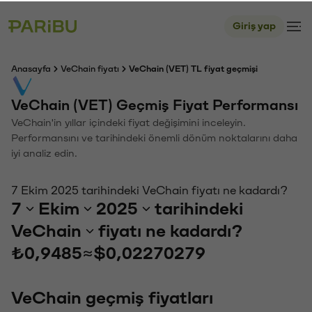
Giriş yap
Anasayfa
VeChain fiyatı
VeChain (VET) TL fiyat geçmişi
VeChain (VET) Geçmiş Fiyat Performansı
VeChain'in yıllar içindeki fiyat değişimini inceleyin.
Performansını ve tarihindeki önemli dönüm noktalarını daha
iyi analiz edin.
7 Ekim 2025 tarihindeki VeChain fiyatı ne kadardı?
7
Ekim
2025
tarihindeki
VeChain
fiyatı ne kadardı?
₺0,9485
≈
$0,02270279
VeChain geçmiş fiyatları