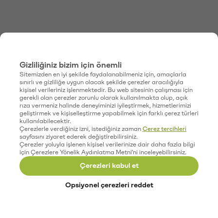
Gizliliğiniz bizim için önemli
Sitemizden en iyi şekilde faydalanabilmeniz için, amaçlarla
sınırlı ve gizliliğe uygun olacak şekilde çerezler aracılığıyla
kişisel verileriniz işlenmektedir. Bu web sitesinin çalışması için
gerekli olan çerezler zorunlu olarak kullanılmakta olup, açık
rıza vermeniz halinde deneyiminizi iyileştirmek, hizmetlerimizi
geliştirmek ve kişiselleştirme yapabilmek için farklı çerez türleri
kullanılabilecektir.
Çerezlerle verdiğiniz izni, istediğiniz zaman
Çerez tercihleri
sayfasını ziyaret ederek değiştirebilirsiniz.
Çerezler yoluyla işlenen kişisel verilerinize dair daha fazla bilgi
için Çerezlere Yönelik Aydınlatma Metni'ni inceleyebilirsiniz.
Çerezleri kabul et
Opsiyonel çerezleri reddet