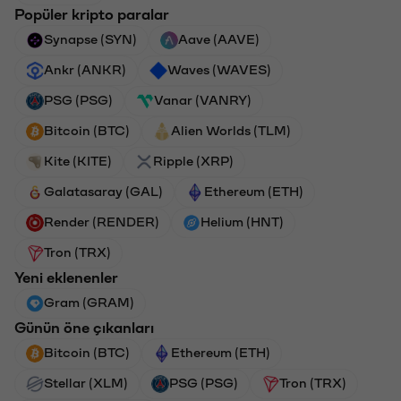
Popüler kripto paralar
Synapse (SYN)
Aave (AAVE)
Ankr (ANKR)
Waves (WAVES)
PSG (PSG)
Vanar (VANRY)
Bitcoin (BTC)
Alien Worlds (TLM)
Kite (KITE)
Ripple (XRP)
Galatasaray (GAL)
Ethereum (ETH)
Render (RENDER)
Helium (HNT)
Tron (TRX)
Yeni eklenenler
Gram (GRAM)
Günün öne çıkanları
Bitcoin (BTC)
Ethereum (ETH)
Stellar (XLM)
PSG (PSG)
Tron (TRX)