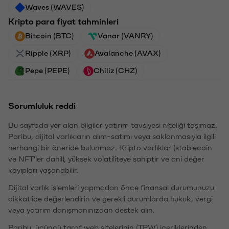
Waves (WAVES)
Kripto para fiyat tahminleri
Bitcoin (BTC)
Vanar (VANRY)
Ripple (XRP)
Avalanche (AVAX)
Pepe (PEPE)
Chiliz (CHZ)
Sorumluluk reddi
Bu sayfada yer alan bilgiler yatırım tavsiyesi niteliği taşımaz.
Paribu, dijital varlıkların alım-satımı veya saklanmasıyla ilgili
herhangi bir öneride bulunmaz. Kripto varlıklar (stablecoin
ve NFT'ler dahil), yüksek volatiliteye sahiptir ve ani değer
kayıpları yaşanabilir.
Dijital varlık işlemleri yapmadan önce finansal durumunuzu
dikkatlice değerlendirin ve gerekli durumlarda hukuk, vergi
veya yatırım danışmanınızdan destek alın.
Paribu, üçüncü taraf web sitelerinin (TPW) içeriklerinden