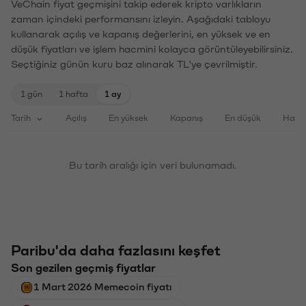
VeChain fiyat geçmişini takip ederek kripto varlıkların
zaman içindeki performansını izleyin. Aşağıdaki tabloyu
kullanarak açılış ve kapanış değerlerini, en yüksek ve en
düşük fiyatları ve işlem hacmini kolayca görüntüleyebilirsiniz.
Seçtiğiniz günün kuru baz alınarak TL'ye çevrilmiştir.
1 gün
1 hafta
1 ay
Tarih
Açılış
En yüksek
Kapanış
En düşük
Haci
Bu tarih aralığı için veri bulunamadı.
Paribu'da daha fazlasını keşfet
Son gezilen geçmiş fiyatlar
1 Mart 2026 Memecoin fiyatı