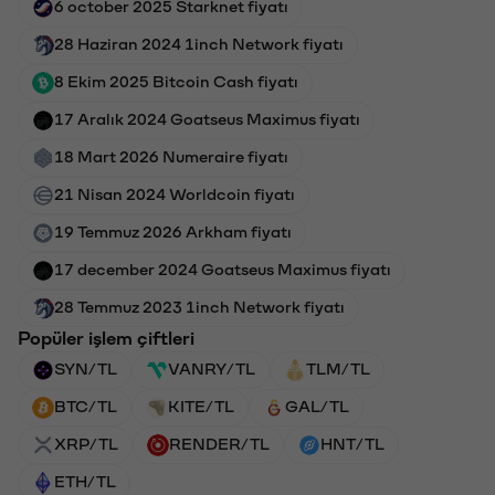
6 october 2025 Starknet fiyatı
28 Haziran 2024 1inch Network fiyatı
8 Ekim 2025 Bitcoin Cash fiyatı
17 Aralık 2024 Goatseus Maximus fiyatı
18 Mart 2026 Numeraire fiyatı
21 Nisan 2024 Worldcoin fiyatı
19 Temmuz 2026 Arkham fiyatı
17 december 2024 Goatseus Maximus fiyatı
28 Temmuz 2023 1inch Network fiyatı
Popüler işlem çiftleri
SYN/TL
VANRY/TL
TLM/TL
BTC/TL
KITE/TL
GAL/TL
XRP/TL
RENDER/TL
HNT/TL
ETH/TL