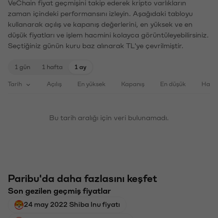
VeChain fiyat geçmişini takip ederek kripto varlıkların
zaman içindeki performansını izleyin. Aşağıdaki tabloyu
kullanarak açılış ve kapanış değerlerini, en yüksek ve en
düşük fiyatları ve işlem hacmini kolayca görüntüleyebilirsiniz.
Seçtiğiniz günün kuru baz alınarak TL'ye çevrilmiştir.
1 gün
1 hafta
1 ay
Tarih
Açılış
En yüksek
Kapanış
En düşük
Haci
Bu tarih aralığı için veri bulunamadı.
Paribu'da daha fazlasını keşfet
Son gezilen geçmiş fiyatlar
24 may 2022 Shiba Inu fiyatı