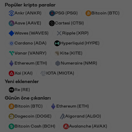
Popüler kripto paralar
Ankr (ANKR)
PSG (PSG)
Bitcoin (BTC)
Aave (AAVE)
Cartesi (CTSI)
Waves (WAVES)
Ripple (XRP)
Cardano (ADA)
Hyperliquid (HYPE)
Vanar (VANRY)
Kite (KITE)
Ethereum (ETH)
Numeraire (NMR)
Xai (XAI)
IOTA (MIOTA)
Yeni eklenenler
Re (RE)
Günün öne çıkanları
Bitcoin (BTC)
Ethereum (ETH)
Dogecoin (DOGE)
Algorand (ALGO)
Bitcoin Cash (BCH)
Avalanche (AVAX)