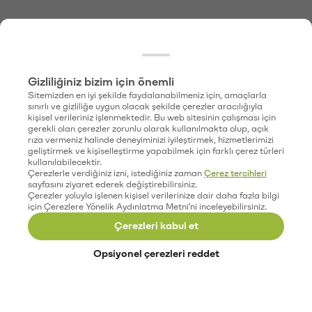
Gizliliğiniz bizim için önemli
Sitemizden en iyi şekilde faydalanabilmeniz için, amaçlarla
sınırlı ve gizliliğe uygun olacak şekilde çerezler aracılığıyla
kişisel verileriniz işlenmektedir. Bu web sitesinin çalışması için
gerekli olan çerezler zorunlu olarak kullanılmakta olup, açık
rıza vermeniz halinde deneyiminizi iyileştirmek, hizmetlerimizi
geliştirmek ve kişiselleştirme yapabilmek için farklı çerez türleri
kullanılabilecektir.
Çerezlerle verdiğiniz izni, istediğiniz zaman
Çerez tercihleri
sayfasını ziyaret ederek değiştirebilirsiniz.
Çerezler yoluyla işlenen kişisel verilerinize dair daha fazla bilgi
için Çerezlere Yönelik Aydınlatma Metni'ni inceleyebilirsiniz.
Çerezleri kabul et
Opsiyonel çerezleri reddet