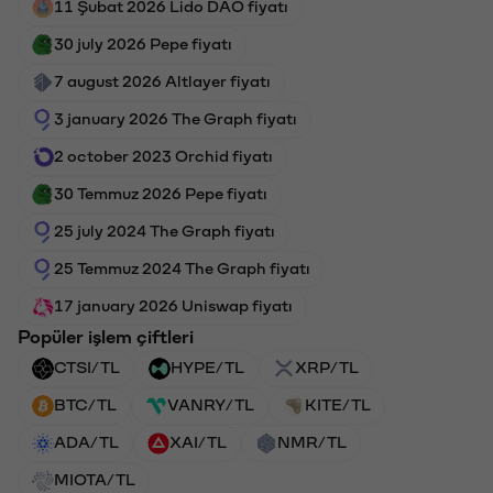
11 Şubat 2026 Lido DAO fiyatı
30 july 2026 Pepe fiyatı
7 august 2026 Altlayer fiyatı
3 january 2026 The Graph fiyatı
2 october 2023 Orchid fiyatı
30 Temmuz 2026 Pepe fiyatı
25 july 2024 The Graph fiyatı
25 Temmuz 2024 The Graph fiyatı
17 january 2026 Uniswap fiyatı
Popüler işlem çiftleri
CTSI/TL
HYPE/TL
XRP/TL
BTC/TL
VANRY/TL
KITE/TL
ADA/TL
XAI/TL
NMR/TL
MIOTA/TL