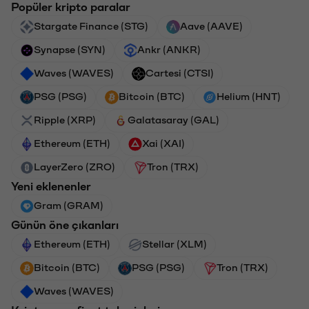
Popüler kripto paralar
Stargate Finance (STG)
Aave (AAVE)
Synapse (SYN)
Ankr (ANKR)
Waves (WAVES)
Cartesi (CTSI)
PSG (PSG)
Bitcoin (BTC)
Helium (HNT)
Ripple (XRP)
Galatasaray (GAL)
Ethereum (ETH)
Xai (XAI)
LayerZero (ZRO)
Tron (TRX)
Yeni eklenenler
Gram (GRAM)
Günün öne çıkanları
Ethereum (ETH)
Stellar (XLM)
Bitcoin (BTC)
PSG (PSG)
Tron (TRX)
Waves (WAVES)