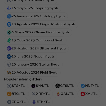
14 may 2020 Stellar fiyatı
16 may 2026 Loopring fiyatı
26 Temmuz 2025 Ontology fiyatı
18 Ağustos 2021 Origin Protocol fiyatı
6 Mayıs 2022 Clover Finance fiyatı
13 Ocak 2023 Compound fiyatı
28 Haziran 2024 Bittorrent fiyatı
15 june 2023 Napoli fiyatı
20 january 2026 Stellar fiyatı
26 Ağustos 2024 Floki fiyatı
Popüler işlem çiftleri
STG/TL
SYN/TL
CTSI/TL
HNT/TL
BTC/TL
XRP/TL
GAL/TL
XAI/TL
ZRO/TL
ETH/TL