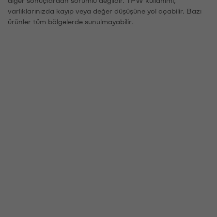
diğer sonuçlardan sorumlu değildir. TPW kullanımı,
varlıklarınızda kayıp veya değer düşüşüne yol açabilir. Bazı
ürünler tüm bölgelerde sunulmayabilir.