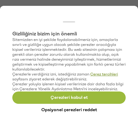
Gizliliğiniz bizim için önemli
Sitemizden en iyi şekilde faydalanabilmeniz için, amaçlarla
sınırlı ve gizliliğe uygun olacak şekilde çerezler aracılığıyla
kişisel verileriniz işlenmektedir. Bu web sitesinin çalışması için
gerekli olan çerezler zorunlu olarak kullanılmakta olup, açık
rıza vermeniz halinde deneyiminizi iyileştirmek, hizmetlerimizi
geliştirmek ve kişiselleştirme yapabilmek için farklı çerez türleri
kullanılabilecektir.
Çerezlerle verdiğiniz izni, istediğiniz zaman
Çerez tercihleri
sayfasını ziyaret ederek değiştirebilirsiniz.
Çerezler yoluyla işlenen kişisel verilerinize dair daha fazla bilgi
için Çerezlere Yönelik Aydınlatma Metni'ni inceleyebilirsiniz.
Çerezleri kabul et
Opsiyonel çerezleri reddet