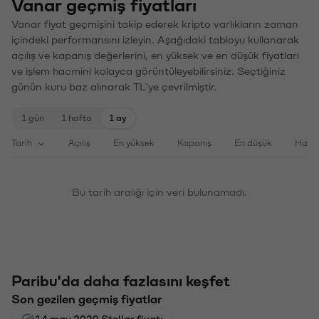
Vanar geçmiş fiyatları
Vanar fiyat geçmişini takip ederek kripto varlıkların zaman
içindeki performansını izleyin. Aşağıdaki tabloyu kullanarak
açılış ve kapanış değerlerini, en yüksek ve en düşük fiyatları
ve işlem hacmini kolayca görüntüleyebilirsiniz. Seçtiğiniz
günün kuru baz alınarak TL'ye çevrilmiştir.
1 gün
1 hafta
1 ay
Tarih
Açılış
En yüksek
Kapanış
En düşük
Haci
Bu tarih aralığı için veri bulunamadı.
Paribu'da daha fazlasını keşfet
Son gezilen geçmiş fiyatlar