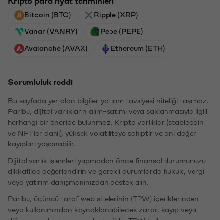
Kripto para fiyat tahminleri
Bitcoin (BTC)
Ripple (XRP)
Vanar (VANRY)
Pepe (PEPE)
Avalanche (AVAX)
Ethereum (ETH)
Sorumluluk reddi
Bu sayfada yer alan bilgiler yatırım tavsiyesi niteliği taşımaz.
Paribu, dijital varlıkların alım-satımı veya saklanmasıyla ilgili
herhangi bir öneride bulunmaz. Kripto varlıklar (stablecoin
ve NFT'ler dahil), yüksek volatiliteye sahiptir ve ani değer
kayıpları yaşanabilir.
Dijital varlık işlemleri yapmadan önce finansal durumunuzu
dikkatlice değerlendirin ve gerekli durumlarda hukuk, vergi
veya yatırım danışmanınızdan destek alın.
Paribu, üçüncü taraf web sitelerinin (TPW) içeriklerinden
veya kullanımından kaynaklanabilecek zarar, kayıp veya