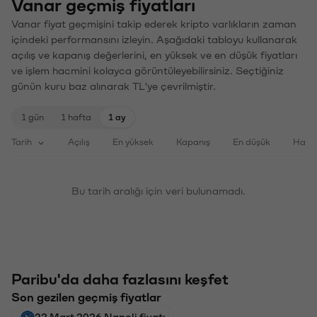
Vanar geçmiş fiyatları
Vanar fiyat geçmişini takip ederek kripto varlıkların zaman
içindeki performansını izleyin. Aşağıdaki tabloyu kullanarak
açılış ve kapanış değerlerini, en yüksek ve en düşük fiyatları
ve işlem hacmini kolayca görüntüleyebilirsiniz. Seçtiğiniz
günün kuru baz alınarak TL'ye çevrilmiştir.
1 gün
1 hafta
1 ay
Tarih
Açılış
En yüksek
Kapanış
En düşük
Haci
Bu tarih aralığı için veri bulunamadı.
Paribu'da daha fazlasını keşfet
Son gezilen geçmiş fiyatlar
22 Mart 2026 Napoli fiyatı