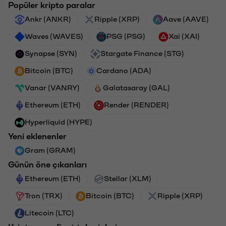
Popüler kripto paralar
Ankr (ANKR)
Ripple (XRP)
Aave (AAVE)
Waves (WAVES)
PSG (PSG)
Xai (XAI)
Synapse (SYN)
Stargate Finance (STG)
Bitcoin (BTC)
Cardano (ADA)
Vanar (VANRY)
Galatasaray (GAL)
Ethereum (ETH)
Render (RENDER)
Hyperliquid (HYPE)
Yeni eklenenler
Gram (GRAM)
Günün öne çıkanları
Ethereum (ETH)
Stellar (XLM)
Tron (TRX)
Bitcoin (BTC)
Ripple (XRP)
Litecoin (LTC)