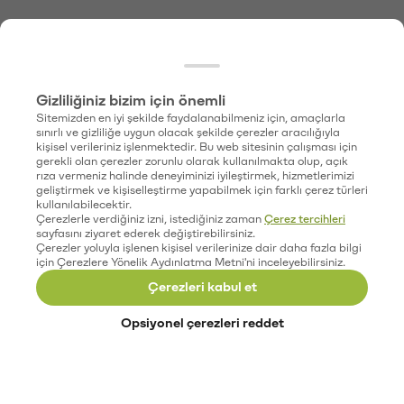
Gizliliğiniz bizim için önemli
Sitemizden en iyi şekilde faydalanabilmeniz için, amaçlarla
sınırlı ve gizliliğe uygun olacak şekilde çerezler aracılığıyla
kişisel verileriniz işlenmektedir. Bu web sitesinin çalışması için
gerekli olan çerezler zorunlu olarak kullanılmakta olup, açık
rıza vermeniz halinde deneyiminizi iyileştirmek, hizmetlerimizi
geliştirmek ve kişiselleştirme yapabilmek için farklı çerez türleri
kullanılabilecektir.
Çerezlerle verdiğiniz izni, istediğiniz zaman
Çerez tercihleri
sayfasını ziyaret ederek değiştirebilirsiniz.
Çerezler yoluyla işlenen kişisel verilerinize dair daha fazla bilgi
için Çerezlere Yönelik Aydınlatma Metni'ni inceleyebilirsiniz.
Çerezleri kabul et
Opsiyonel çerezleri reddet