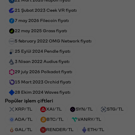
21 Şubat 2023 Ceek VR fiyatı
7 may 2026 Filecoin fiyatı
22 may 2025 Grass fiyatı
5 february 2022 OMG Network fiyatı
25 Eylül 2024 Pendle fiyatı
3 Nisan 2022 Audius fiyatı
29 july 2026 Polkadot fiyatı
15 Mart 2023 Orchid fiyatı
28 Ekim 2024 Waves fiyatı
Popüler işlem çiftleri
XRP/TL
XAI/TL
SYN/TL
STG/TL
ADA/TL
BTC/TL
VANRY/TL
GAL/TL
RENDER/TL
ETH/TL