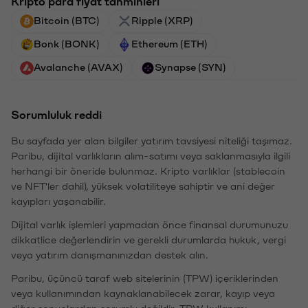
Kripto para fiyat tahminleri
Bitcoin (BTC)
Ripple (XRP)
Bonk (BONK)
Ethereum (ETH)
Avalanche (AVAX)
Synapse (SYN)
Sorumluluk reddi
Bu sayfada yer alan bilgiler yatırım tavsiyesi niteliği taşımaz.
Paribu, dijital varlıkların alım-satımı veya saklanmasıyla ilgili
herhangi bir öneride bulunmaz. Kripto varlıklar (stablecoin
ve NFT'ler dahil), yüksek volatiliteye sahiptir ve ani değer
kayıpları yaşanabilir.
Dijital varlık işlemleri yapmadan önce finansal durumunuzu
dikkatlice değerlendirin ve gerekli durumlarda hukuk, vergi
veya yatırım danışmanınızdan destek alın.
Paribu, üçüncü taraf web sitelerinin (TPW) içeriklerinden
veya kullanımından kaynaklanabilecek zarar, kayıp veya
diğer sonuçlardan sorumlu değildir. TPW kullanımı,