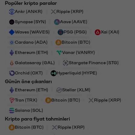
Popüler kripto paralar
Ankr (ANKR)
Ripple (XRP)
Synapse (SYN)
Aave (AAVE)
Waves (WAVES)
PSG (PSG)
Xai (XAI)
Cardano (ADA)
Bitcoin (BTC)
Ethereum (ETH)
Vanar (VANRY)
Galatasaray (GAL)
Stargate Finance (STG)
Orchid (OXT)
Hyperliquid (HYPE)
Günün öne çıkanları
Ethereum (ETH)
Stellar (XLM)
Tron (TRX)
Bitcoin (BTC)
Ripple (XRP)
Solana (SOL)
Kripto para fiyat tahminleri
Bitcoin (BTC)
Ripple (XRP)