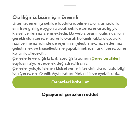
Gizliliğiniz bizim için önemli
Sitemizden en iyi şekilde faydalanabilmeniz için, amaçlarla
sınırlı ve gizliliğe uygun olacak şekilde çerezler aracılığıyla
kişisel verileriniz işlenmektedir. Bu web sitesinin çalışması için
gerekli olan çerezler zorunlu olarak kullanılmakta olup, açık
rıza vermeniz halinde deneyiminizi iyileştirmek, hizmetlerimizi
geliştirmek ve kişiselleştirme yapabilmek için farklı çerez türleri
kullanılabilecektir.
Çerezlerle verdiğiniz izni, istediğiniz zaman
Çerez tercihleri
sayfasını ziyaret ederek değiştirebilirsiniz.
Çerezler yoluyla işlenen kişisel verilerinize dair daha fazla bilgi
için Çerezlere Yönelik Aydınlatma Metni'ni inceleyebilirsiniz.
Çerezleri kabul et
Opsiyonel çerezleri reddet
Paribu’yu keşfet