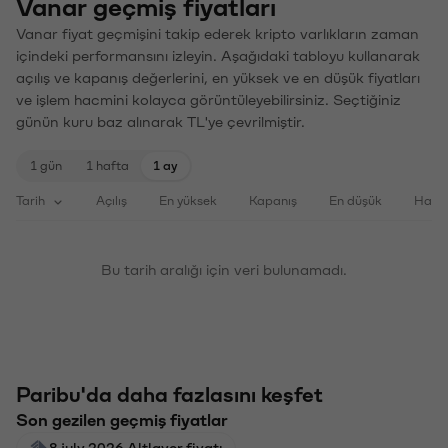
Vanar geçmiş fiyatları
Vanar fiyat geçmişini takip ederek kripto varlıkların zaman
içindeki performansını izleyin. Aşağıdaki tabloyu kullanarak
açılış ve kapanış değerlerini, en yüksek ve en düşük fiyatları
ve işlem hacmini kolayca görüntüleyebilirsiniz. Seçtiğiniz
günün kuru baz alınarak TL'ye çevrilmiştir.
1 gün
1 hafta
1 ay
Tarih
Açılış
En yüksek
Kapanış
En düşük
Haci
Bu tarih aralığı için veri bulunamadı.
Paribu'da daha fazlasını keşfet
Son gezilen geçmiş fiyatlar
8 july 2026 Altlayer fiyatı