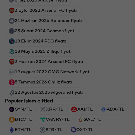
3 Eylül 2023 Arsenal FC fiyatı
21 Haziran 2026 Balancer fiyatı
23 Şubat 2024 Cosmos fiyatı
18 Ekim 2024 PSG fiyatı
18 Mayıs 2026 Zilliqa fiyatı
3 Haziran 2024 Arsenal FC fiyatı
19 august 2022 OMG Network fiyatı
5 Temmuz 2026 Chiliz fiyatı
22 Ağustos 2025 Algorand fiyatı
Popüler işlem çiftleri
SYN/TL
XRP/TL
XAI/TL
ADA/TL
BTC/TL
VANRY/TL
GAL/TL
ETH/TL
STG/TL
OXT/TL