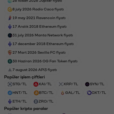
26 Nisan 2026 Jupiter fiyatı
8 july 2026 Radio Caca fiyatı
19 may 2021 Ravencoin fiyatı
17 Aralık 2018 Ethereum fiyatı
31 july 2026 Manta Network fiyatı
17 december 2018 Ethereum fiyatı
27 Mart 2026 Sevilla FC fiyatı
30 Haziran 2026 OG Fan Token fiyatı
7 august 2026 API3 fiyatı
Popüler işlem çiftleri
STG/TL
XAI/TL
XRP/TL
SYN/TL
HNT/TL
BTC/TL
GAL/TL
OXT/TL
ETH/TL
ZRO/TL
Popüler kripto paralar