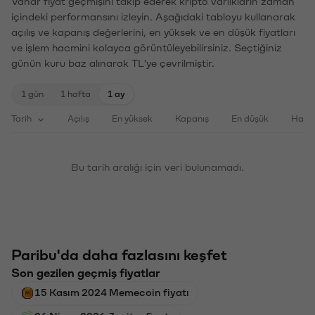
Vanar fiyat geçmişini takip ederek kripto varlıkların zaman
içindeki performansını izleyin. Aşağıdaki tabloyu kullanarak
açılış ve kapanış değerlerini, en yüksek ve en düşük fiyatları
ve işlem hacmini kolayca görüntüleyebilirsiniz. Seçtiğiniz
günün kuru baz alınarak TL'ye çevrilmiştir.
1 gün
1 hafta
1 ay
Tarih
Açılış
En yüksek
Kapanış
En düşük
Haci
Bu tarih aralığı için veri bulunamadı.
Paribu'da daha fazlasını keşfet
Son gezilen geçmiş fiyatlar
15 Kasım 2024 Memecoin fiyatı