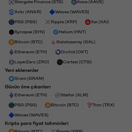
Stargate Finance (STG)
Aave (AAVE)
Ankr (ANKR)
Waves (WAVES)
PSG (PSG)
Ripple (XRP)
Xai (XAI)
Synapse (SYN)
Helium (HNT)
Bitcoin (BTC)
Galatasaray (GAL)
Ethereum (ETH)
Orchid (OXT)
LayerZero (ZRO)
Cartesi (CTSI)
Yeni eklenenler
Gram (GRAM)
Günün öne çıkanları
Ethereum (ETH)
Stellar (XLM)
PSG (PSG)
Bitcoin (BTC)
Tron (TRX)
Waves (WAVES)
Kripto para fiyat tahminleri
Bitcoin (BTC)
Ripple (XRP)