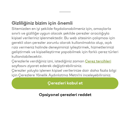
Gizliliğiniz bizim için önemli
Sitemizden en iyi şekilde faydalanabilmeniz için, amaçlarla
sınırlı ve gizliliğe uygun olacak şekilde çerezler aracılığıyla
kişisel verileriniz işlenmektedir. Bu web sitesinin çalışması için
gerekli olan çerezler zorunlu olarak kullanılmakta olup, açık
rıza vermeniz halinde deneyiminizi iyileştirmek, hizmetlerimizi
geliştirmek ve kişiselleştirme yapabilmek için farklı çerez türleri
kullanılabilecektir.
Çerezlerle verdiğiniz izni, istediğiniz zaman
Çerez tercihleri
sayfasını ziyaret ederek değiştirebilirsiniz.
Çerezler yoluyla işlenen kişisel verilerinize dair daha fazla bilgi
için Çerezlere Yönelik Aydınlatma Metni'ni inceleyebilirsiniz.
Çerezleri kabul et
Opsiyonel çerezleri reddet