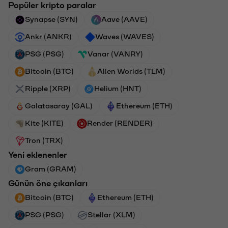
Popüler kripto paralar
Synapse (SYN)
Aave (AAVE)
Ankr (ANKR)
Waves (WAVES)
PSG (PSG)
Vanar (VANRY)
Bitcoin (BTC)
Alien Worlds (TLM)
Ripple (XRP)
Helium (HNT)
Galatasaray (GAL)
Ethereum (ETH)
Kite (KITE)
Render (RENDER)
Tron (TRX)
Yeni eklenenler
Gram (GRAM)
Günün öne çıkanları
Bitcoin (BTC)
Ethereum (ETH)
PSG (PSG)
Stellar (XLM)