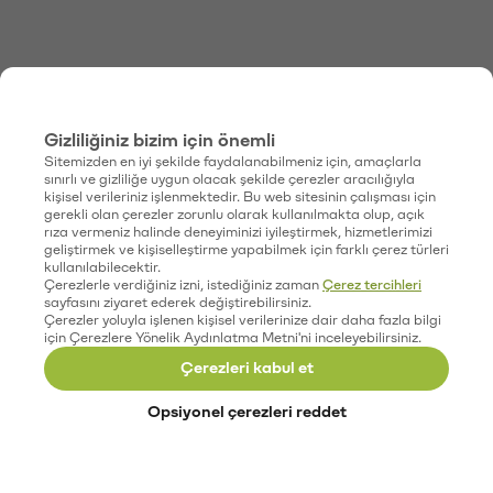
Gizliliğiniz bizim için önemli
Sitemizden en iyi şekilde faydalanabilmeniz için, amaçlarla
sınırlı ve gizliliğe uygun olacak şekilde çerezler aracılığıyla
kişisel verileriniz işlenmektedir. Bu web sitesinin çalışması için
gerekli olan çerezler zorunlu olarak kullanılmakta olup, açık
rıza vermeniz halinde deneyiminizi iyileştirmek, hizmetlerimizi
geliştirmek ve kişiselleştirme yapabilmek için farklı çerez türleri
kullanılabilecektir.
Çerezlerle verdiğiniz izni, istediğiniz zaman
Çerez tercihleri
sayfasını ziyaret ederek değiştirebilirsiniz.
Çerezler yoluyla işlenen kişisel verilerinize dair daha fazla bilgi
için Çerezlere Yönelik Aydınlatma Metni'ni inceleyebilirsiniz.
Çerezleri kabul et
Opsiyonel çerezleri reddet