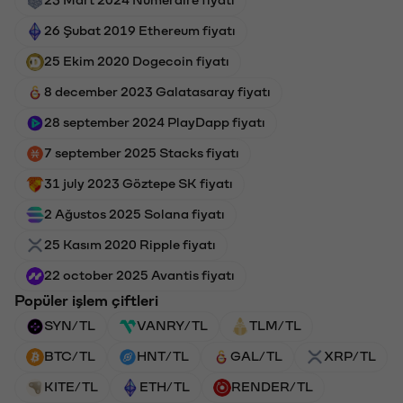
23 Mart 2024 Numeraire fiyatı
26 Şubat 2019 Ethereum fiyatı
25 Ekim 2020 Dogecoin fiyatı
8 december 2023 Galatasaray fiyatı
28 september 2024 PlayDapp fiyatı
7 september 2025 Stacks fiyatı
31 july 2023 Göztepe SK fiyatı
2 Ağustos 2025 Solana fiyatı
25 Kasım 2020 Ripple fiyatı
22 october 2025 Avantis fiyatı
Popüler işlem çiftleri
SYN/TL
VANRY/TL
TLM/TL
BTC/TL
HNT/TL
GAL/TL
XRP/TL
KITE/TL
ETH/TL
RENDER/TL