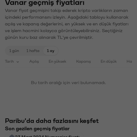
Vanar geçmiş fiyatları
Vanar fiyat geçmişini takip ederek kripto varlıkların zaman
içindeki performansını izleyin. Aşağıdaki tabloyu kullanarak
açılış ve kapanış değerlerini, en yüksek ve en düşük fiyatları
ve işlem hacmini kolayca görüntüleyebilirsiniz. Seçtiğiniz
günün kuru baz alınarak TL'ye çevrilmiştir.
1 gün
1 hafta
1 ay
Tarih
Açılış
En yüksek
Kapanış
En düşük
Haci
Bu tarih aralığı için veri bulunamadı.
Paribu'da daha fazlasını keşfet
Son gezilen geçmiş fiyatlar