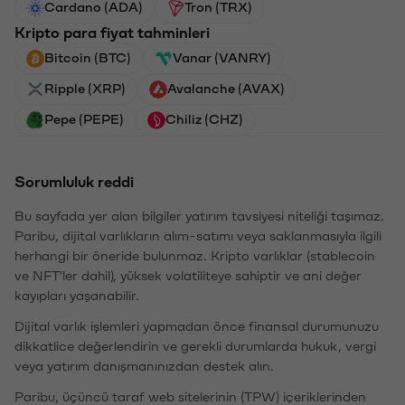
Cardano (ADA)
Tron (TRX)
Kripto para fiyat tahminleri
Bitcoin (BTC)
Vanar (VANRY)
Ripple (XRP)
Avalanche (AVAX)
Pepe (PEPE)
Chiliz (CHZ)
Sorumluluk reddi
Bu sayfada yer alan bilgiler yatırım tavsiyesi niteliği taşımaz.
Paribu, dijital varlıkların alım-satımı veya saklanmasıyla ilgili
herhangi bir öneride bulunmaz. Kripto varlıklar (stablecoin
ve NFT'ler dahil), yüksek volatiliteye sahiptir ve ani değer
kayıpları yaşanabilir.
Dijital varlık işlemleri yapmadan önce finansal durumunuzu
dikkatlice değerlendirin ve gerekli durumlarda hukuk, vergi
veya yatırım danışmanınızdan destek alın.
Paribu, üçüncü taraf web sitelerinin (TPW) içeriklerinden