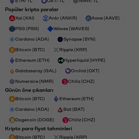
ETH/TL
OXT/TL
NMR/TL
Popüler kripto paralar
Xai (XAI)
Ankr (ANKR)
Aave (AAVE)
PSG (PSG)
Waves (WAVES)
Cardano (ADA)
Synapse (SYN)
Bitcoin (BTC)
Ripple (XRP)
Ethereum (ETH)
Hyperliquid (HYPE)
Galatasaray (GAL)
Orchid (OXT)
Numeraire (NMR)
Chiliz (CHZ)
Günün öne çıkanları
Bitcoin (BTC)
Ethereum (ETH)
Cardano (ADA)
Bat (BAT)
Dogecoin (DOGE)
Chiliz (CHZ)
Kripto para fiyat tahminleri
Bitcoin (BTC)
Ripple (XRP)