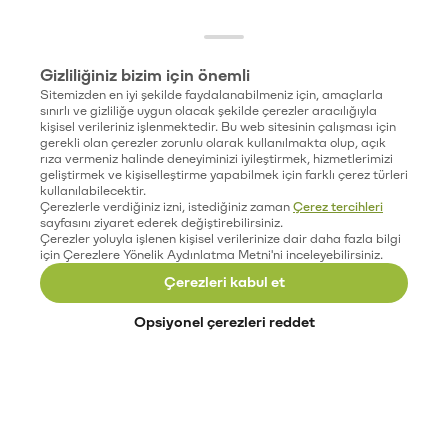
Gizliliğiniz bizim için önemli
Sitemizden en iyi şekilde faydalanabilmeniz için, amaçlarla
sınırlı ve gizliliğe uygun olacak şekilde çerezler aracılığıyla
kişisel verileriniz işlenmektedir. Bu web sitesinin çalışması için
gerekli olan çerezler zorunlu olarak kullanılmakta olup, açık
rıza vermeniz halinde deneyiminizi iyileştirmek, hizmetlerimizi
geliştirmek ve kişiselleştirme yapabilmek için farklı çerez türleri
kullanılabilecektir.
Çerezlerle verdiğiniz izni, istediğiniz zaman
Çerez tercihleri
sayfasını ziyaret ederek değiştirebilirsiniz.
Çerezler yoluyla işlenen kişisel verilerinize dair daha fazla bilgi
için Çerezlere Yönelik Aydınlatma Metni'ni inceleyebilirsiniz.
Çerezleri kabul et
Opsiyonel çerezleri reddet