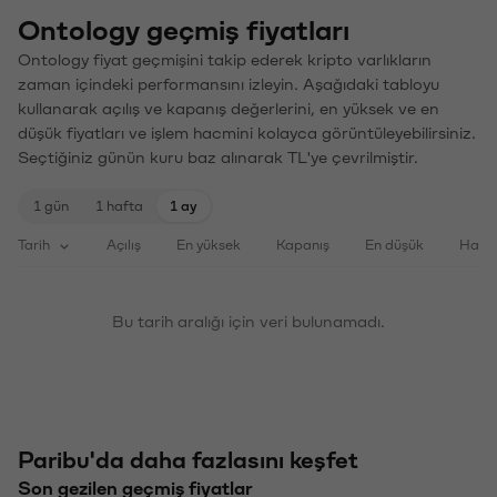
Ontology geçmiş fiyatları
Ontology fiyat geçmişini takip ederek kripto varlıkların
zaman içindeki performansını izleyin. Aşağıdaki tabloyu
kullanarak açılış ve kapanış değerlerini, en yüksek ve en
düşük fiyatları ve işlem hacmini kolayca görüntüleyebilirsiniz.
Seçtiğiniz günün kuru baz alınarak TL'ye çevrilmiştir.
1 gün
1 hafta
1 ay
Tarih
Açılış
En yüksek
Kapanış
En düşük
Haci
Bu tarih aralığı için veri bulunamadı.
Paribu'da daha fazlasını keşfet
Son gezilen geçmiş fiyatlar