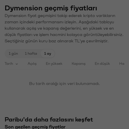
Dymension geçmiş fiyatları
Dymension fiyat geçmişini takip ederek kripto varlıkların
zaman içindeki performansını izleyin. Aşağıdaki tabloyu
kullanarak açılış ve kapanış değerlerini, en yüksek ve en
düşük fiyatları ve işlem hacmini kolayca görüntüleyebilirsiniz.
Seçtiğiniz günün kuru baz alınarak TL'ye çevrilmiştir.
1 gün
1 hafta
1 ay
Tarih
Açılış
En yüksek
Kapanış
En düşük
Haci
Bu tarih aralığı için veri bulunamadı.
Paribu'da daha fazlasını keşfet
Son gezilen geçmiş fiyatlar