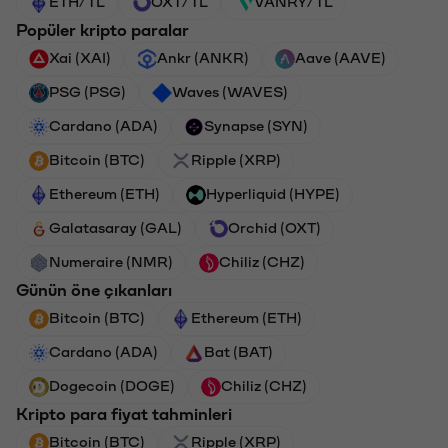
ETH/TL
OXT/TL
VANRY/TL
Popüler kripto paralar
Xai (XAI)
Ankr (ANKR)
Aave (AAVE)
PSG (PSG)
Waves (WAVES)
Cardano (ADA)
Synapse (SYN)
Bitcoin (BTC)
Ripple (XRP)
Ethereum (ETH)
Hyperliquid (HYPE)
Galatasaray (GAL)
Orchid (OXT)
Numeraire (NMR)
Chiliz (CHZ)
Günün öne çıkanları
Bitcoin (BTC)
Ethereum (ETH)
Cardano (ADA)
Bat (BAT)
Dogecoin (DOGE)
Chiliz (CHZ)
Kripto para fiyat tahminleri
Bitcoin (BTC)
Ripple (XRP)