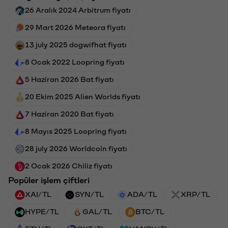
26 Aralık 2024 Arbitrum fiyatı
29 Mart 2026 Meteora fiyatı
13 july 2025 dogwifhat fiyatı
8 Ocak 2022 Loopring fiyatı
5 Haziran 2026 Bat fiyatı
20 Ekim 2025 Alien Worlds fiyatı
7 Haziran 2020 Bat fiyatı
8 Mayıs 2025 Loopring fiyatı
28 july 2026 Worldcoin fiyatı
2 Ocak 2026 Chiliz fiyatı
Popüler işlem çiftleri
XAI/TL
SYN/TL
ADA/TL
XRP/TL
HYPE/TL
GAL/TL
BTC/TL