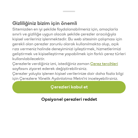
Gizliliğiniz bizim için önemli
Sitemizden en iyi şekilde faydalanabilmeniz için, amaçlarla
sınırlı ve gizliliğe uygun olacak şekilde çerezler aracılığıyla
kişisel verileriniz işlenmektedir. Bu web sitesinin çalışması için
gerekli olan çerezler zorunlu olarak kullanılmakta olup, açık
rıza vermeniz halinde deneyiminizi iyileştirmek, hizmetlerimizi
geliştirmek ve kişiselleştirme yapabilmek için farklı çerez türleri
kullanılabilecektir.
Çerezlerle verdiğiniz izni, istediğiniz zaman
Çerez tercihleri
sayfasını ziyaret ederek değiştirebilirsiniz.
Çerezler yoluyla işlenen kişisel verilerinize dair daha fazla bilgi
için Çerezlere Yönelik Aydınlatma Metni'ni inceleyebilirsiniz.
Çerezleri kabul et
Opsiyonel çerezleri reddet