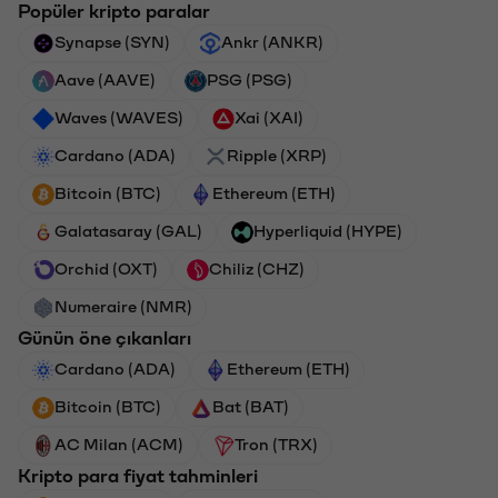
Popüler kripto paralar
Synapse (SYN)
Ankr (ANKR)
Aave (AAVE)
PSG (PSG)
Waves (WAVES)
Xai (XAI)
Cardano (ADA)
Ripple (XRP)
Bitcoin (BTC)
Ethereum (ETH)
Galatasaray (GAL)
Hyperliquid (HYPE)
Orchid (OXT)
Chiliz (CHZ)
Numeraire (NMR)
Günün öne çıkanları
Cardano (ADA)
Ethereum (ETH)
Bitcoin (BTC)
Bat (BAT)
AC Milan (ACM)
Tron (TRX)
Kripto para fiyat tahminleri