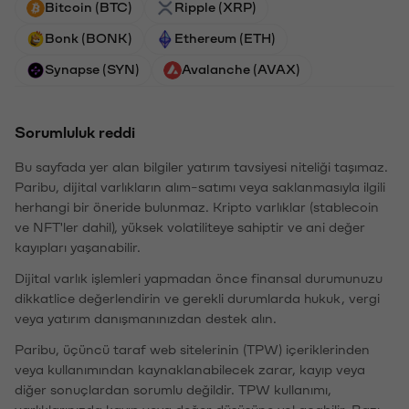
Bitcoin (BTC)
Ripple (XRP)
Bonk (BONK)
Ethereum (ETH)
Synapse (SYN)
Avalanche (AVAX)
Sorumluluk reddi
Bu sayfada yer alan bilgiler yatırım tavsiyesi niteliği taşımaz.
Paribu, dijital varlıkların alım-satımı veya saklanmasıyla ilgili
herhangi bir öneride bulunmaz. Kripto varlıklar (stablecoin
ve NFT'ler dahil), yüksek volatiliteye sahiptir ve ani değer
kayıpları yaşanabilir.
Dijital varlık işlemleri yapmadan önce finansal durumunuzu
dikkatlice değerlendirin ve gerekli durumlarda hukuk, vergi
veya yatırım danışmanınızdan destek alın.
Paribu, üçüncü taraf web sitelerinin (TPW) içeriklerinden
veya kullanımından kaynaklanabilecek zarar, kayıp veya
diğer sonuçlardan sorumlu değildir. TPW kullanımı,
varlıklarınızda kayıp veya değer düşüşüne yol açabilir. Bazı