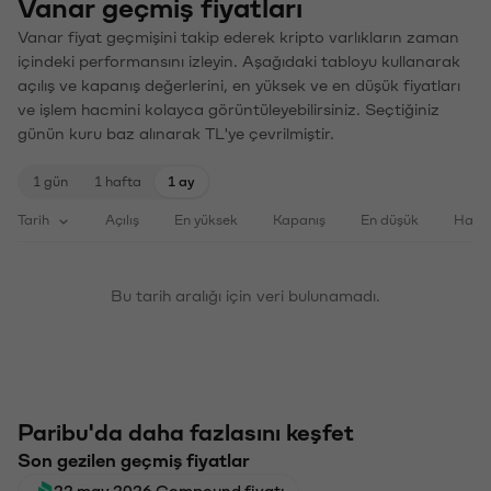
Vanar geçmiş fiyatları
Vanar fiyat geçmişini takip ederek kripto varlıkların zaman
içindeki performansını izleyin. Aşağıdaki tabloyu kullanarak
açılış ve kapanış değerlerini, en yüksek ve en düşük fiyatları
ve işlem hacmini kolayca görüntüleyebilirsiniz. Seçtiğiniz
günün kuru baz alınarak TL'ye çevrilmiştir.
1 gün
1 hafta
1 ay
Tarih
Açılış
En yüksek
Kapanış
En düşük
Haci
Bu tarih aralığı için veri bulunamadı.
Paribu'da daha fazlasını keşfet
Son gezilen geçmiş fiyatlar
22 may 2026 Compound fiyatı