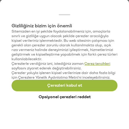
Gizliliğiniz bizim için önemli
Sitemizden en iyi şekilde faydalanabilmeniz için, amaçlarla
sınırlı ve gizliliğe uygun olacak şekilde çerezler aracılığıyla
kişisel verileriniz işlenmektedir. Bu web sitesinin çalışması için
gerekli olan çerezler zorunlu olarak kullanılmakta olup, açık
rıza vermeniz halinde deneyiminizi iyileştirmek, hizmetlerimizi
geliştirmek ve kişiselleştirme yapabilmek için farklı çerez türleri
kullanılabilecektir.
Çerezlerle verdiğiniz izni, istediğiniz zaman
Çerez tercihleri
sayfasını ziyaret ederek değiştirebilirsiniz.
Çerezler yoluyla işlenen kişisel verilerinize dair daha fazla bilgi
için Çerezlere Yönelik Aydınlatma Metni'ni inceleyebilirsiniz.
Çerezleri kabul et
Opsiyonel çerezleri reddet