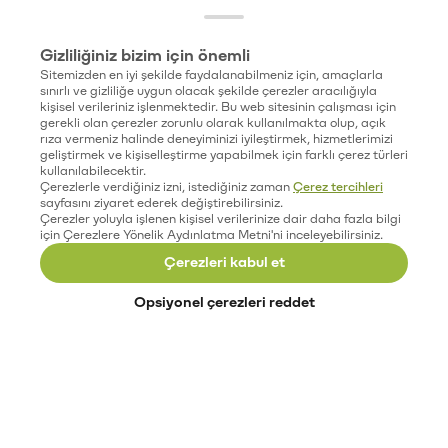
Gizliliğiniz bizim için önemli
Sitemizden en iyi şekilde faydalanabilmeniz için, amaçlarla
sınırlı ve gizliliğe uygun olacak şekilde çerezler aracılığıyla
kişisel verileriniz işlenmektedir. Bu web sitesinin çalışması için
gerekli olan çerezler zorunlu olarak kullanılmakta olup, açık
rıza vermeniz halinde deneyiminizi iyileştirmek, hizmetlerimizi
geliştirmek ve kişiselleştirme yapabilmek için farklı çerez türleri
kullanılabilecektir.
Çerezlerle verdiğiniz izni, istediğiniz zaman
Çerez tercihleri
sayfasını ziyaret ederek değiştirebilirsiniz.
Çerezler yoluyla işlenen kişisel verilerinize dair daha fazla bilgi
için Çerezlere Yönelik Aydınlatma Metni'ni inceleyebilirsiniz.
Çerezleri kabul et
Opsiyonel çerezleri reddet
Paribu’yu keşfet