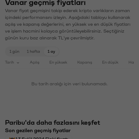
Vanar geçmiş fiyatları
Vanar fiyat geçmişini takip ederek kripto varlıkların zaman
içindeki performansını izleyin. Aşağıdaki tabloyu kullanarak
açılış ve kapanış değerlerini, en yüksek ve en düşük fiyatları
ve işlem hacmini kolayca görüntüleyebilirsiniz. Seçtiğiniz
günün kuru baz alınarak TL'ye çevrilmiştir.
1 gün
1 hafta
1 ay
Tarih
Açılış
En yüksek
Kapanış
En düşük
Haci
Bu tarih aralığı için veri bulunamadı.
Paribu'da daha fazlasını keşfet
Son gezilen geçmiş fiyatlar
13 Eylül 2024 Floki fiyatı