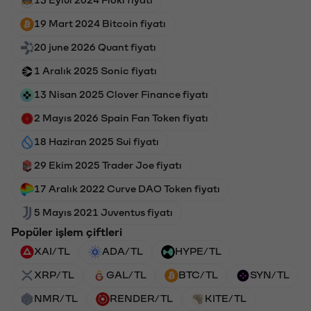
19 Mart 2024 Bitcoin fiyatı
20 june 2026 Quant fiyatı
1 Aralık 2025 Sonic fiyatı
13 Nisan 2025 Clover Finance fiyatı
2 Mayıs 2026 Spain Fan Token fiyatı
18 Haziran 2025 Sui fiyatı
29 Ekim 2025 Trader Joe fiyatı
17 Aralık 2022 Curve DAO Token fiyatı
5 Mayıs 2021 Juventus fiyatı
Popüler işlem çiftleri
XAI/TL
ADA/TL
HYPE/TL
XRP/TL
GAL/TL
BTC/TL
SYN/TL
NMR/TL
RENDER/TL
KITE/TL