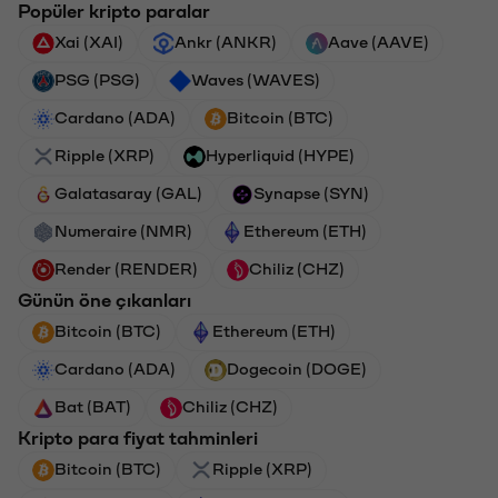
Popüler kripto paralar
Xai (XAI)
Ankr (ANKR)
Aave (AAVE)
PSG (PSG)
Waves (WAVES)
Cardano (ADA)
Bitcoin (BTC)
Ripple (XRP)
Hyperliquid (HYPE)
Galatasaray (GAL)
Synapse (SYN)
Numeraire (NMR)
Ethereum (ETH)
Render (RENDER)
Chiliz (CHZ)
Günün öne çıkanları
Bitcoin (BTC)
Ethereum (ETH)
Cardano (ADA)
Dogecoin (DOGE)
Bat (BAT)
Chiliz (CHZ)
Kripto para fiyat tahminleri
Bitcoin (BTC)
Ripple (XRP)