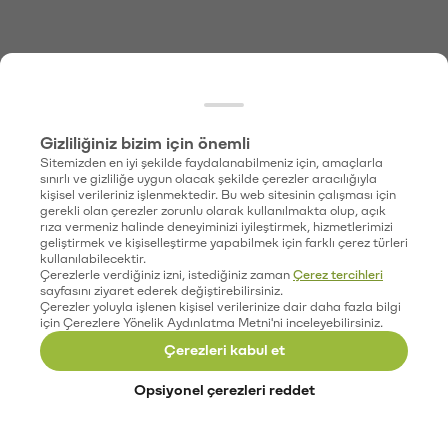
Gizliliğiniz bizim için önemli
Sitemizden en iyi şekilde faydalanabilmeniz için, amaçlarla
sınırlı ve gizliliğe uygun olacak şekilde çerezler aracılığıyla
kişisel verileriniz işlenmektedir. Bu web sitesinin çalışması için
gerekli olan çerezler zorunlu olarak kullanılmakta olup, açık
rıza vermeniz halinde deneyiminizi iyileştirmek, hizmetlerimizi
geliştirmek ve kişiselleştirme yapabilmek için farklı çerez türleri
kullanılabilecektir.
Çerezlerle verdiğiniz izni, istediğiniz zaman
Çerez tercihleri
sayfasını ziyaret ederek değiştirebilirsiniz.
Çerezler yoluyla işlenen kişisel verilerinize dair daha fazla bilgi
için Çerezlere Yönelik Aydınlatma Metni'ni inceleyebilirsiniz.
Çerezleri kabul et
Opsiyonel çerezleri reddet