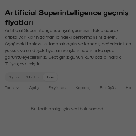
Artificial Superintelligence geçmiş
fiyatları
Artificial Superintelligence fiyat geçmişini takip ederek
kripto varlıkların zaman içindeki performansını izleyin.
Aşağıdaki tabloyu kullanarak açılış ve kapanış değerlerini, en
yüksek ve en düşük fiyatları ve işlem hacmini kolayca
görüntüleyebilirsiniz. Seçtiğiniz günün kuru baz alınarak
TL'ye çevrilmiştir.
1 gün
1 hafta
1 ay
Tarih
Açılış
En yüksek
Kapanış
En düşük
Haci
Bu tarih aralığı için veri bulunamadı.