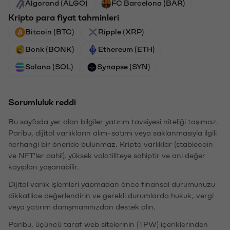
Algorand (ALGO)
FC Barcelona (BAR)
Kripto para fiyat tahminleri
Bitcoin (BTC)
Ripple (XRP)
Bonk (BONK)
Ethereum (ETH)
Solana (SOL)
Synapse (SYN)
Sorumluluk reddi
Bu sayfada yer alan bilgiler yatırım tavsiyesi niteliği taşımaz.
Paribu, dijital varlıkların alım-satımı veya saklanmasıyla ilgili
herhangi bir öneride bulunmaz. Kripto varlıklar (stablecoin
ve NFT'ler dahil), yüksek volatiliteye sahiptir ve ani değer
kayıpları yaşanabilir.
Dijital varlık işlemleri yapmadan önce finansal durumunuzu
dikkatlice değerlendirin ve gerekli durumlarda hukuk, vergi
veya yatırım danışmanınızdan destek alın.
Paribu, üçüncü taraf web sitelerinin (TPW) içeriklerinden