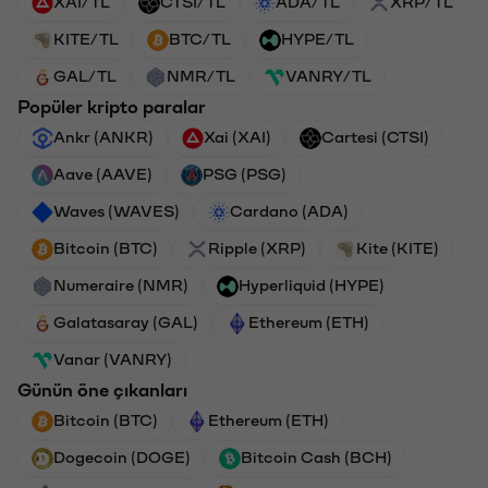
XAI/TL
CTSI/TL
ADA/TL
XRP/TL
KITE/TL
BTC/TL
HYPE/TL
GAL/TL
NMR/TL
VANRY/TL
Popüler kripto paralar
Ankr (ANKR)
Xai (XAI)
Cartesi (CTSI)
Aave (AAVE)
PSG (PSG)
Waves (WAVES)
Cardano (ADA)
Bitcoin (BTC)
Ripple (XRP)
Kite (KITE)
Numeraire (NMR)
Hyperliquid (HYPE)
Galatasaray (GAL)
Ethereum (ETH)
Vanar (VANRY)
Günün öne çıkanları
Bitcoin (BTC)
Ethereum (ETH)
Dogecoin (DOGE)
Bitcoin Cash (BCH)