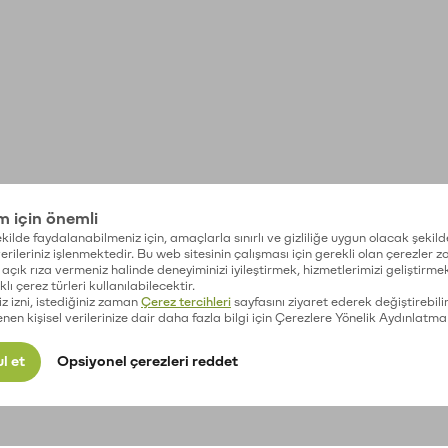
im için önemli
kilde faydalanabilmeniz için, amaçlarla sınırlı ve gizliliğe uygun olacak şekild
 verileriniz işlenmektedir. Bu web sitesinin çalışması için gerekli olan çerezler 
açık rıza vermeniz halinde deneyiminizi iyileştirmek, hizmetlerimizi geliştirmek
lı çerez türleri kullanılabilecektir.
iz izni, istediğiniz zaman
Çerez tercihleri
sayfasını ziyaret ederek değiştirebilir
enen kişisel verilerinize dair daha fazla bilgi için Çerezlere Yönelik Aydınlatma
l et
Opsiyonel çerezleri reddet