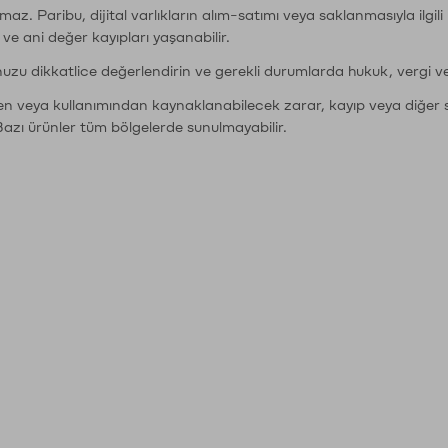
şımaz. Paribu, dijital varlıkların alım-satımı veya saklanmasıyla ilgi
r ve ani değer kayıpları yaşanabilir.
nuzu dikkatlice değerlendirin ve gerekli durumlarda hukuk, vergi v
den veya kullanımından kaynaklanabilecek zarar, kayıp veya diğer 
Bazı ürünler tüm bölgelerde sunulmayabilir.