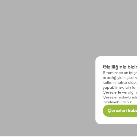
Gizliliğiniz biz
Sitemizden en iyi şe
aracılığıyla kişisel
kullanılmakta olup, 
yapabilmek için fark
Çerezlerle verdiğin
Çerezler yoluyla işl
inceleyebilirsiniz.
Çerezleri kabu