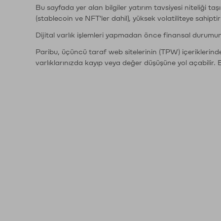
Bu sayfada yer alan bilgiler yatırım tavsiyesi niteliği ta
(stablecoin ve NFT'ler dahil), yüksek volatiliteye sahipti
Dijital varlık işlemleri yapmadan önce finansal durumu
Paribu, üçüncü taraf web sitelerinin (TPW) içeriklerin
varlıklarınızda kayıp veya değer düşüşüne yol açabilir. 