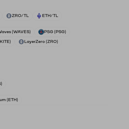
ZRO/TL
ETH/TL
aves (WAVES)
PSG (PSG)
(KITE)
LayerZero (ZRO)
)
um (ETH)