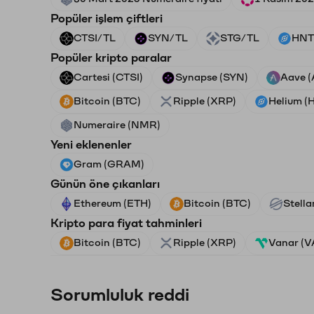
Popüler işlem çiftleri
CTSI/TL
SYN/TL
STG/TL
HNT
Popüler kripto paralar
Cartesi (CTSI)
Synapse (SYN)
Aave 
Bitcoin (BTC)
Ripple (XRP)
Helium (
Numeraire (NMR)
Yeni eklenenler
Gram (GRAM)
Günün öne çıkanları
Ethereum (ETH)
Bitcoin (BTC)
Stella
Kripto para fiyat tahminleri
Bitcoin (BTC)
Ripple (XRP)
Vanar (
Sorumluluk reddi