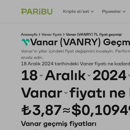
Kripto al/sat
Piyasalar
Anasayfa
Vanar fiyatı
Vanar (VANRY) TL fiyat geçmişi
Vanar (VANRY) Geçmi
Vanar'ın yıllar içindeki fiyat değişimini inceleyin. Perf
analiz edin.
18 Aralık 2024 tarihindeki Vanar fiyatı ne kadar
18
Aralık
2024
Vanar
fiyatı n
₺3,87
≈
$0,1094
Vanar geçmiş fiyatları