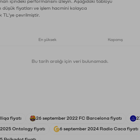
aman içindeki performansını izleyin. Aşağıdaki tabloyu
n düşük fiyatları ve işlem hacmini kolayca
 TL'ye çevrilmiştir.
En yüksek
Kapanış
Bu tarih aralığı için veri bulunamadı.
liqa fiyatı
26 september 2022 FC Barcelona fiyatı
2
 2025 Ontology fiyatı
6 september 2024 Radio Caca fiyatı
5 Polkadot fiyatı