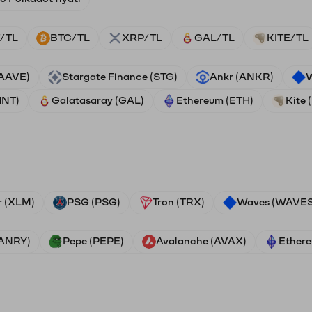
/TL
BTC/TL
XRP/TL
GAL/TL
KITE/TL
(AAVE)
Stargate Finance (STG)
Ankr (ANKR)
W
HNT)
Galatasaray (GAL)
Ethereum (ETH)
Kite 
r (XLM)
PSG (PSG)
Tron (TRX)
Waves (WAVES
VANRY)
Pepe (PEPE)
Avalanche (AVAX)
Ethere