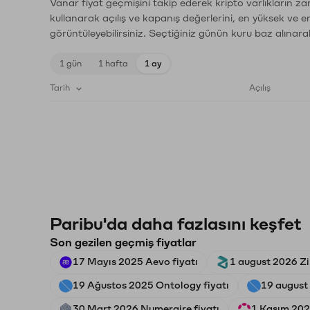
Vanar fiyat geçmişini takip ederek kripto varlıkların z
kullanarak açılış ve kapanış değerlerini, en yüksek ve e
görüntüleyebilirsiniz. Seçtiğiniz günün kuru baz alınarak
1 gün
1 hafta
1 ay
Tarih
Açılış
Paribu'da daha fazlasını keşfet
Son gezilen geçmiş fiyatlar
17 Mayıs 2025 Aevo fiyatı
1 august 2026 Zil
19 Ağustos 2025 Ontology fiyatı
19 august
30 Mart 2026 Numeraire fiyatı
1 Kasım 202