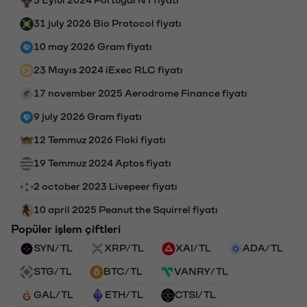
31 july 2026 Bio Protocol fiyatı
10 may 2026 Gram fiyatı
23 Mayıs 2024 iExec RLC fiyatı
17 november 2025 Aerodrome Finance fiyatı
9 july 2026 Gram fiyatı
12 Temmuz 2026 Floki fiyatı
19 Temmuz 2024 Aptos fiyatı
2 october 2023 Livepeer fiyatı
10 april 2025 Peanut the Squirrel fiyatı
Popüler işlem çiftleri
SYN/TL
XRP/TL
XAI/TL
ADA/TL
STG/TL
BTC/TL
VANRY/TL
GAL/TL
ETH/TL
CTSI/TL