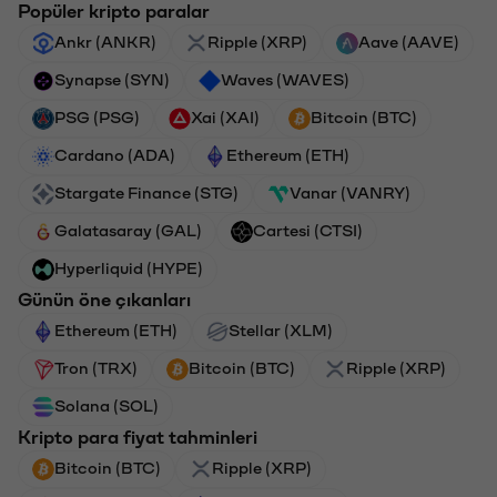
Popüler kripto paralar
Ankr (ANKR)
Ripple (XRP)
Aave (AAVE)
Synapse (SYN)
Waves (WAVES)
PSG (PSG)
Xai (XAI)
Bitcoin (BTC)
Cardano (ADA)
Ethereum (ETH)
Stargate Finance (STG)
Vanar (VANRY)
Galatasaray (GAL)
Cartesi (CTSI)
Hyperliquid (HYPE)
Günün öne çıkanları
Ethereum (ETH)
Stellar (XLM)
Tron (TRX)
Bitcoin (BTC)
Ripple (XRP)
Solana (SOL)
Kripto para fiyat tahminleri
Bitcoin (BTC)
Ripple (XRP)