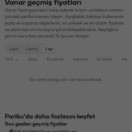
Vanar geçmiş fiyatları
Vanar fiyat geçmişini takip ederek kripto varlıkların zaman
içindeki performansını izleyin. Aşağıdaki tabloyu kullanarak
açılış ve kapanış değerlerini, en yüksek ve en düşük fiyatları
ve işlem hacmini kolayca görüntüleyebilirsiniz. Seçtiğiniz
günün kuru baz alınarak TL'ye çevrilmiştir.
1 gün
1 hafta
1 ay
Tarih
Açılış
En yüksek
Kapanış
En düşük
Haci
Bu tarih aralığı için veri bulunamadı.
Paribu'da daha fazlasını keşfet
Son gezilen geçmiş fiyatlar
3 Eylül 2024 Portugal NT fiyatı