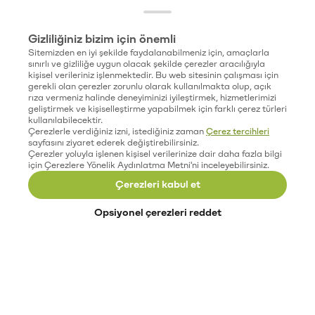
Gizliliğiniz bizim için önemli
Sitemizden en iyi şekilde faydalanabilmeniz için, amaçlarla
sınırlı ve gizliliğe uygun olacak şekilde çerezler aracılığıyla
kişisel verileriniz işlenmektedir. Bu web sitesinin çalışması için
gerekli olan çerezler zorunlu olarak kullanılmakta olup, açık
rıza vermeniz halinde deneyiminizi iyileştirmek, hizmetlerimizi
geliştirmek ve kişiselleştirme yapabilmek için farklı çerez türleri
kullanılabilecektir.
Çerezlerle verdiğiniz izni, istediğiniz zaman
Çerez tercihleri
sayfasını ziyaret ederek değiştirebilirsiniz.
Çerezler yoluyla işlenen kişisel verilerinize dair daha fazla bilgi
için Çerezlere Yönelik Aydınlatma Metni'ni inceleyebilirsiniz.
Çerezleri kabul et
Opsiyonel çerezleri reddet
Paribu’yu keşfet