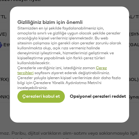
/TL
STG/TL
BTC/TL
VANRY/TL
GAL/T
Gizliliğiniz bizim için önemli
Sitemizden en iyi şekilde faydalanabilmeniz için,
amaçlarla sınırlı ve gizliliğe uygun olacak şekilde çerezler
VE)
PSG (PSG)
Waves (WAVES)
Synapse (SY
aracılığıyla kişisel verileriniz işlenmektedir. Bu web
sitesinin çalışması için gerekli olan çerezler zorunlu olarak
Ethereum (ETH)
Vanar (VANRY)
Galatasaray (GA
kullanılmakta olup, açık rıza vermeniz halinde
deneyiminizi iyileştirmek, hizmetlerimizi geliştirmek ve
kişiselleştirme yapabilmek için farklı çerez türleri
kullanılabilecektir.
Çerezlerle verdiğiniz izni, istediğiniz zaman
Çerez
tercihleri
sayfasını ziyaret ederek değiştirebilirsiniz.
Çerezler yoluyla işlenen kişisel verilerinize dair daha fazla
TRX)
Bitcoin (BTC)
Ripple (XRP)
Solana (SOL)
bilgi için Çerezlere Yönelik Aydınlatma Metni'ni
inceleyebilirsiniz.
Çerezleri kabul et
Opsiyonel çerezleri reddet
ONK)
Ethereum (ETH)
Avalanche (AVAX)
Syna
şımaz. Paribu, dijital varlıkların alım-satımı veya saklanmasıyla ilgi