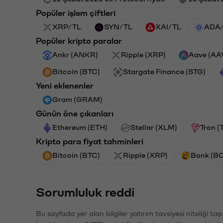
Popüler işlem çiftleri
XRP/TL
SYN/TL
XAI/TL
ADA
Popüler kripto paralar
Ankr (ANKR)
Ripple (XRP)
Aave (AA
Bitcoin (BTC)
Stargate Finance (STG)
Yeni eklenenler
Gram (GRAM)
Günün öne çıkanları
Ethereum (ETH)
Stellar (XLM)
Tron (
Kripto para fiyat tahminleri
Bitcoin (BTC)
Ripple (XRP)
Bonk (B
Sorumluluk reddi
Bu sayfada yer alan bilgiler yatırım tavsiyesi niteliği ta