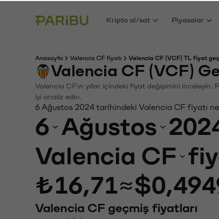
Kripto al/sat
Piyasalar
Anasayfa
Valencia CF fiyatı
Valencia CF (VCF) TL fiyat geç
Valencia CF (VCF) Ge
Valencia CF'ın yıllar içindeki fiyat değişimini inceleyi
iyi analiz edin.
6 Ağustos 2024 tarihindeki Valencia CF fiyatı n
6
Ağustos
202
Valencia CF
fi
₺16,71
≈
$0,494
Valencia CF geçmiş fiyatları