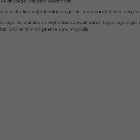
r ve ani değer kayıpları yaşanabilir.
nuzu dikkatlice değerlendirin ve gerekli durumlarda hukuk, vergi v
den veya kullanımından kaynaklanabilecek zarar, kayıp veya diğer 
Bazı ürünler tüm bölgelerde sunulmayabilir.