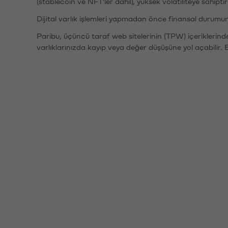
(stablecoin ve NFT'ler dahil), yüksek volatiliteye sahipti
Dijital varlık işlemleri yapmadan önce finansal durumu
Paribu, üçüncü taraf web sitelerinin (TPW) içeriklerin
varlıklarınızda kayıp veya değer düşüşüne yol açabilir. 