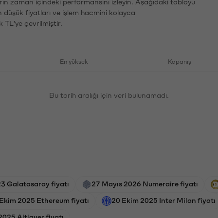
arın zaman içindeki performansını izleyin. Aşağıdaki tabloyu
n düşük fiyatları ve işlem hacmini kolayca
 TL'ye çevrilmiştir.
En yüksek
Kapanış
Bu tarih aralığı için veri bulunamadı.
23 Galatasaray fiyatı
27 Mayıs 2026 Numeraire fiyatı
 Ekim 2025 Ethereum fiyatı
20 Ekim 2025 Inter Milan fiyatı
025 Altlayer fiyatı