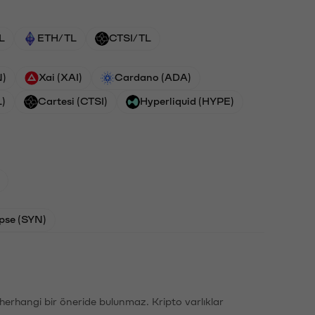
L
ETH/TL
CTSI/TL
N)
Xai (XAI)
Cardano (ADA)
L)
Cartesi (CTSI)
Hyperliquid (HYPE)
pse (SYN)
li herhangi bir öneride bulunmaz. Kripto varlıklar