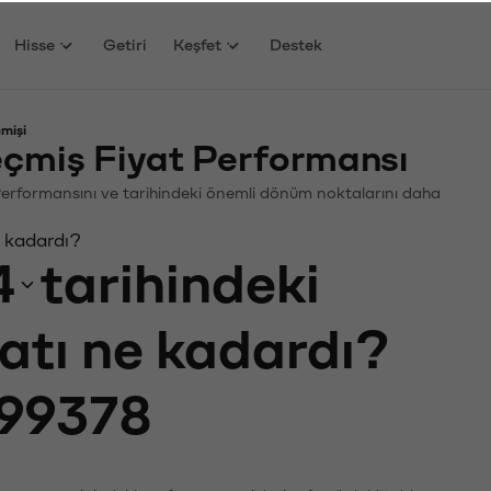
Hisse
Getiri
Keşfet
Destek
mişi
çmiş Fiyat Performansı
n. Performansını ve tarihindeki önemli dönüm noktalarını daha
e kadardı?
4
tarihindeki
yatı ne kadardı?
99378