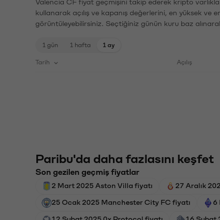
Valencia CF fiyat geçmişini takip ederek kripto varlıkl
kullanarak açılış ve kapanış değerlerini, en yüksek ve e
görüntüleyebilirsiniz. Seçtiğiniz günün kuru baz alınarak
1 gün
1 hafta
1 ay
Tarih
Açılış
Paribu'da daha fazlasını keşfet
Son gezilen geçmiş fiyatlar
2 Mart 2025 Aston Villa fiyatı
27 Aralık 20
25 Ocak 2025 Manchester City FC fiyatı
6
12 Şubat 2025 0x Protocol fiyatı
16 Şubat 2