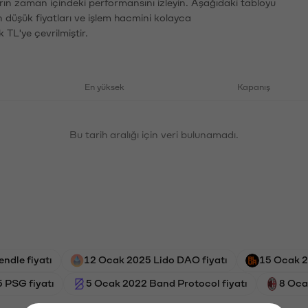
arın zaman içindeki performansını izleyin. Aşağıdaki tabloyu
n düşük fiyatları ve işlem hacmini kolayca
 TL'ye çevrilmiştir.
En yüksek
Kapanış
Bu tarih aralığı için veri bulunamadı.
endle fiyatı
12 Ocak 2025 Lido DAO fiyatı
15 Ocak 20
 PSG fiyatı
5 Ocak 2022 Band Protocol fiyatı
8 Oca