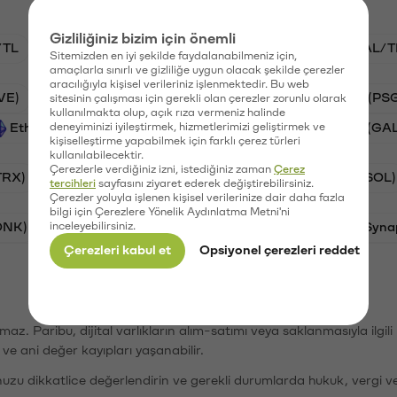
Gizliliğiniz bizim için önemli
/TL
STG/TL
BTC/TL
VANRY/TL
GAL/T
Sitemizden en iyi şekilde faydalanabilmeniz için,
amaçlarla sınırlı ve gizliliğe uygun olacak şekilde çerezler
aracılığıyla kişisel verileriniz işlenmektedir. Bu web
VE)
Synapse (SYN)
Waves (WAVES)
PSG (PS
sitesinin çalışması için gerekli olan çerezler zorunlu olarak
kullanılmakta olup, açık rıza vermeniz halinde
Ethereum (ETH)
deneyiminizi iyileştirmek, hizmetlerimizi geliştirmek ve
Vanar (VANRY)
Galatasaray (GA
kişiselleştirme yapabilmek için farklı çerez türleri
kullanılabilecektir.
Çerezlerle verdiğiniz izni, istediğiniz zaman
Çerez
TRX)
Bitcoin (BTC)
Ripple (XRP)
Solana (SOL)
tercihleri
sayfasını ziyaret ederek değiştirebilirsiniz.
Çerezler yoluyla işlenen kişisel verilerinize dair daha fazla
bilgi için Çerezlere Yönelik Aydınlatma Metni'ni
ONK)
inceleyebilirsiniz.
Ethereum (ETH)
Avalanche (AVAX)
Syna
Çerezleri kabul et
Opsiyonel çerezleri reddet
şımaz. Paribu, dijital varlıkların alım-satımı veya saklanmasıyla ilgi
r ve ani değer kayıpları yaşanabilir.
nuzu dikkatlice değerlendirin ve gerekli durumlarda hukuk, vergi v