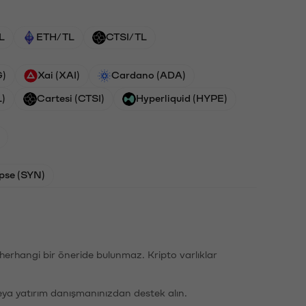
L
ETH/TL
CTSI/TL
G)
Xai (XAI)
Cardano (ADA)
L)
Cartesi (CTSI)
Hyperliquid (HYPE)
pse (SYN)
li herhangi bir öneride bulunmaz. Kripto varlıklar
eya yatırım danışmanınızdan destek alın.