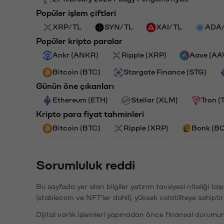
Popüler işlem çiftleri
XRP/TL
SYN/TL
XAI/TL
ADA
Popüler kripto paralar
Ankr (ANKR)
Ripple (XRP)
Aave (AA
Bitcoin (BTC)
Stargate Finance (STG)
Günün öne çıkanları
Ethereum (ETH)
Stellar (XLM)
Tron (
Kripto para fiyat tahminleri
Bitcoin (BTC)
Ripple (XRP)
Bonk (B
Sorumluluk reddi
Bu sayfada yer alan bilgiler yatırım tavsiyesi niteliği ta
(stablecoin ve NFT'ler dahil), yüksek volatiliteye sahipti
Dijital varlık işlemleri yapmadan önce finansal durumu