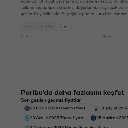
Valencia CF fiyat geçmişini takip ederek kripto varlıkl
kullanarak açılış ve kapanış değerlerini, en yüksek ve e
görüntüleyebilirsiniz. Seçtiğiniz günün kuru baz alınarak
1 gün
1 hafta
1 ay
Tarih
Açılış
Paribu'da daha fazlasını keşfet
Son gezilen geçmiş fiyatlar
25 Ocak 2024 Cosmos fiyatı
11 july 2026 P
20 Aralık 2023 Theta fiyatı
25 Haziran 2025
27 february 2026 Pudgy Penguins fiyatı