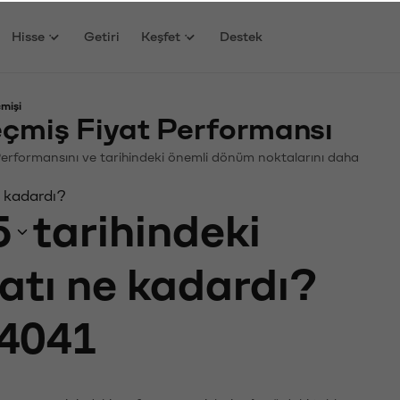
Hisse
Getiri
Keşfet
Destek
mişi
çmiş Fiyat Performansı
n. Performansını ve tarihindeki önemli dönüm noktalarını daha
e kadardı?
5
tarihindeki
yatı ne kadardı?
4041