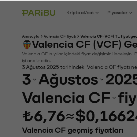
Kripto al/sat
Piyasalar
Anasayfa
Valencia CF fiyatı
Valencia CF (VCF) TL fiyat geç
Valencia CF (VCF) Ge
Valencia CF'ın yıllar içindeki fiyat değişimini inceleyi
iyi analiz edin.
3 Ağustos 2025 tarihindeki Valencia CF fiyatı n
3
Ağustos
202
Valencia CF
fi
₺6,76
≈
$0,1662
Valencia CF geçmiş fiyatları