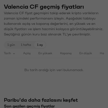
Valencia CF geçmiş fiyatları
Valencia CF fiyat geçmişini takip ederek kripto varlıkların
zaman içindeki performansını izleyin. Aşağıdaki tabloyu
kullanarak açılış ve kapanış değerlerini, en yüksek ve en
düşük fiyatları ve işlem hacmini kolayca görüntüleyebilirsiniz.
Seçtiğiniz günün kuru baz alınarak TL'ye çevrilmiştir.
1 gün
1 hafta
1 ay
Tarih
Açılış
En yüksek
Kapanış
En düşük
Haci
Bu tarih aralığı için veri bulunamadı.
Paribu'da daha fazlasını keşfet
Son gezilen geçmiş fiyatlar