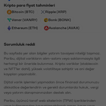
Kripto para fiyat tahminleri
Bitcoin (BTC)
Ripple (XRP)
Vanar (VANRY)
Bonk (BONK)
Ethereum (ETH)
Avalanche (AVAX)
Sorumluluk reddi
Bu sayfada yer alan bilgiler yatırım tavsiyesi niteliği taşımaz.
Paribu, dijital varlıkların alım-satımı veya saklanmasıyla ilgili
herhangi bir öneride bulunmaz. Kripto varlıklar (stablecoin
ve NFT'ler dahil), yüksek volatiliteye sahiptir ve ani değer
kayıpları yaşanabilir.
Dijital varlık işlemleri yapmadan önce finansal durumunuzu
dikkatlice değerlendirin ve gerekli durumlarda hukuk, vergi
veya yatırım danışmanınızdan destek alın.
Paribu, üçüncü taraf web sitelerinin (TPW) içeriklerinden
veya kullanımından kaynaklanabilecek zarar, kayıp veya