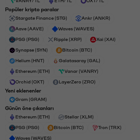
VANRY/TL
ETH/TL
OXT/TL
Popüler kripto paralar
Stargate Finance (STG)
Ankr (ANKR)
Aave (AAVE)
Waves (WAVES)
PSG (PSG)
Ripple (XRP)
Xai (XAI)
Synapse (SYN)
Bitcoin (BTC)
Helium (HNT)
Galatasaray (GAL)
Ethereum (ETH)
Vanar (VANRY)
Orchid (OXT)
LayerZero (ZRO)
Yeni eklenenler
Gram (GRAM)
Günün öne çıkanları
Ethereum (ETH)
Stellar (XLM)
PSG (PSG)
Bitcoin (BTC)
Tron (TRX)
Waves (WAVES)