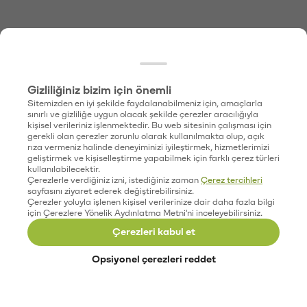
Gizliliğiniz bizim için önemli
Sitemizden en iyi şekilde faydalanabilmeniz için, amaçlarla
sınırlı ve gizliliğe uygun olacak şekilde çerezler aracılığıyla
kişisel verileriniz işlenmektedir. Bu web sitesinin çalışması için
gerekli olan çerezler zorunlu olarak kullanılmakta olup, açık
rıza vermeniz halinde deneyiminizi iyileştirmek, hizmetlerimizi
geliştirmek ve kişiselleştirme yapabilmek için farklı çerez türleri
kullanılabilecektir.
Çerezlerle verdiğiniz izni, istediğiniz zaman
Çerez tercihleri
sayfasını ziyaret ederek değiştirebilirsiniz.
Çerezler yoluyla işlenen kişisel verilerinize dair daha fazla bilgi
için Çerezlere Yönelik Aydınlatma Metni'ni inceleyebilirsiniz.
Çerezleri kabul et
Opsiyonel çerezleri reddet