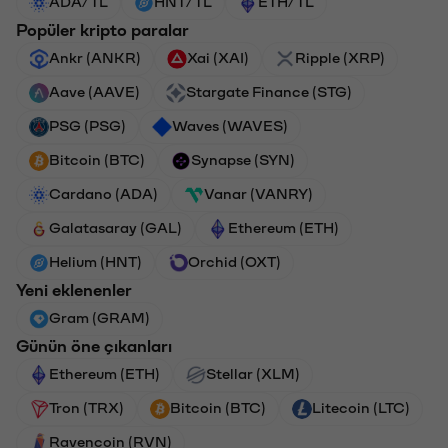
ADA/TL
HNT/TL
ETH/TL
Popüler kripto paralar
Ankr (ANKR)
Xai (XAI)
Ripple (XRP)
Aave (AAVE)
Stargate Finance (STG)
PSG (PSG)
Waves (WAVES)
Bitcoin (BTC)
Synapse (SYN)
Cardano (ADA)
Vanar (VANRY)
Galatasaray (GAL)
Ethereum (ETH)
Helium (HNT)
Orchid (OXT)
Yeni eklenenler
Gram (GRAM)
Günün öne çıkanları
Ethereum (ETH)
Stellar (XLM)
Tron (TRX)
Bitcoin (BTC)
Litecoin (LTC)
Ravencoin (RVN)