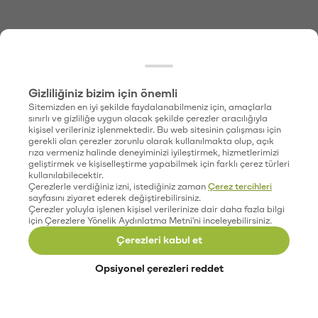
Gizliliğiniz bizim için önemli
Sitemizden en iyi şekilde faydalanabilmeniz için, amaçlarla
sınırlı ve gizliliğe uygun olacak şekilde çerezler aracılığıyla
kişisel verileriniz işlenmektedir. Bu web sitesinin çalışması için
gerekli olan çerezler zorunlu olarak kullanılmakta olup, açık
rıza vermeniz halinde deneyiminizi iyileştirmek, hizmetlerimizi
geliştirmek ve kişiselleştirme yapabilmek için farklı çerez türleri
kullanılabilecektir.
Çerezlerle verdiğiniz izni, istediğiniz zaman
Çerez tercihleri
sayfasını ziyaret ederek değiştirebilirsiniz.
Çerezler yoluyla işlenen kişisel verilerinize dair daha fazla bilgi
için Çerezlere Yönelik Aydınlatma Metni'ni inceleyebilirsiniz.
Çerezleri kabul et
Opsiyonel çerezleri reddet