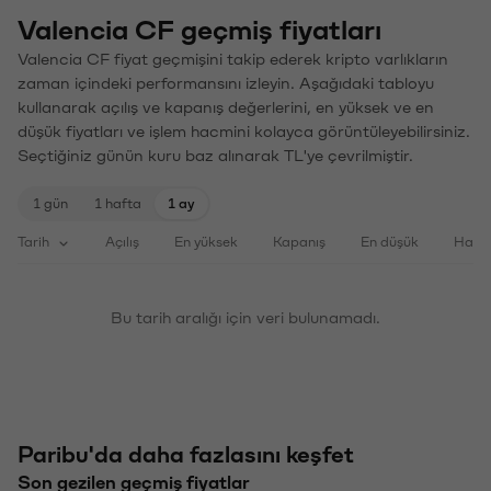
Valencia CF geçmiş fiyatları
Valencia CF fiyat geçmişini takip ederek kripto varlıkların
zaman içindeki performansını izleyin. Aşağıdaki tabloyu
kullanarak açılış ve kapanış değerlerini, en yüksek ve en
düşük fiyatları ve işlem hacmini kolayca görüntüleyebilirsiniz.
Seçtiğiniz günün kuru baz alınarak TL'ye çevrilmiştir.
1 gün
1 hafta
1 ay
Tarih
Açılış
En yüksek
Kapanış
En düşük
Haci
Bu tarih aralığı için veri bulunamadı.
Paribu'da daha fazlasını keşfet
Son gezilen geçmiş fiyatlar