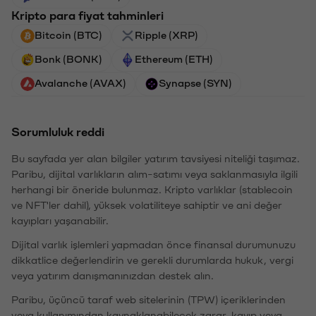
Kripto para fiyat tahminleri
Bitcoin (BTC)
Ripple (XRP)
Bonk (BONK)
Ethereum (ETH)
Avalanche (AVAX)
Synapse (SYN)
Sorumluluk reddi
Bu sayfada yer alan bilgiler yatırım tavsiyesi niteliği taşımaz.
Paribu, dijital varlıkların alım-satımı veya saklanmasıyla ilgili
herhangi bir öneride bulunmaz. Kripto varlıklar (stablecoin
ve NFT'ler dahil), yüksek volatiliteye sahiptir ve ani değer
kayıpları yaşanabilir.
Dijital varlık işlemleri yapmadan önce finansal durumunuzu
dikkatlice değerlendirin ve gerekli durumlarda hukuk, vergi
veya yatırım danışmanınızdan destek alın.
Paribu, üçüncü taraf web sitelerinin (TPW) içeriklerinden
veya kullanımından kaynaklanabilecek zarar, kayıp veya