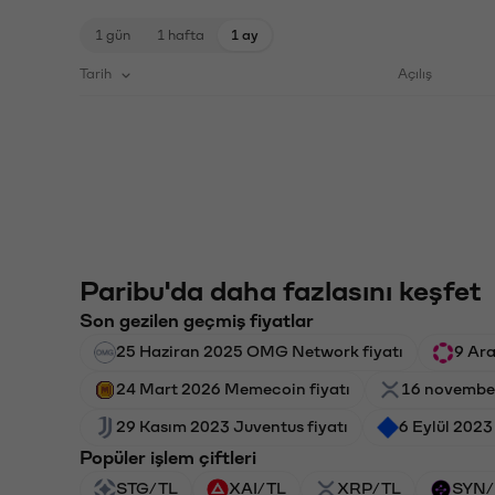
1 gün
1 hafta
1 ay
Tarih
Açılış
Paribu'da daha fazlasını keşfet
Son gezilen geçmiş fiyatlar
25 Haziran 2025 OMG Network fiyatı
9 Ara
24 Mart 2026 Memecoin fiyatı
16 november
29 Kasım 2023 Juventus fiyatı
6 Eylül 2023
Popüler işlem çiftleri
STG/TL
XAI/TL
XRP/TL
SYN/