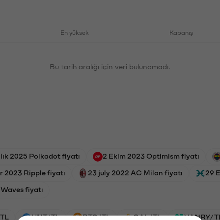
En yüksek
Kapanış
Bu tarih aralığı için veri bulunamadı.
lık 2025 Polkadot fiyatı
2 Ekim 2023 Optimism fiyatı
 2023 Ripple fiyatı
23 july 2022 AC Milan fiyatı
29 E
 Waves fiyatı
TL
HNT/TL
BTC/TL
GAL/TL
VANRY/T