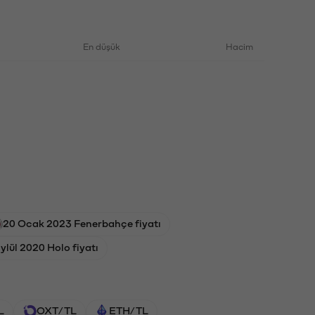
En düşük
Hacim
20 Ocak 2023 Fenerbahçe fiyatı
ylül 2020 Holo fiyatı
L
OXT/TL
ETH/TL