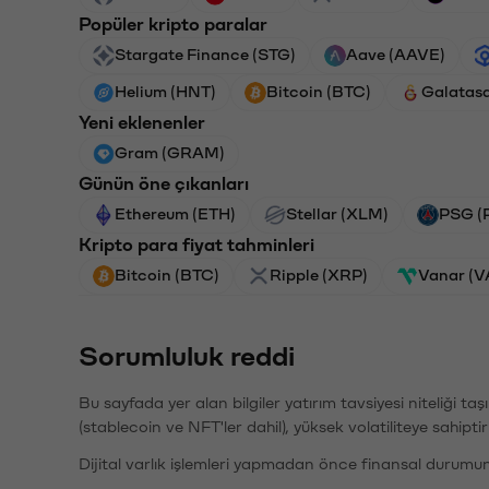
Popüler kripto paralar
Stargate Finance (STG)
Aave (AAVE)
Helium (HNT)
Bitcoin (BTC)
Galatas
Yeni eklenenler
Gram (GRAM)
Günün öne çıkanları
Ethereum (ETH)
Stellar (XLM)
PSG (
Kripto para fiyat tahminleri
Bitcoin (BTC)
Ripple (XRP)
Vanar (
Sorumluluk reddi
Bu sayfada yer alan bilgiler yatırım tavsiyesi niteliği ta
(stablecoin ve NFT'ler dahil), yüksek volatiliteye sahipti
Dijital varlık işlemleri yapmadan önce finansal durumu