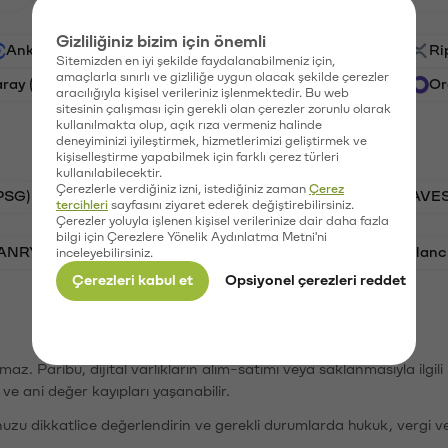
Gizliliğiniz bizim için önemli
Ankr (ANKR)
Waves (WAVES)
PSG (PSG)
Ri
Sitemizden en iyi şekilde faydalanabilmeniz için,
amaçlarla sınırlı ve gizliliğe uygun olacak şekilde çerezler
aray (GAL)
Ethereum (ETH)
Vanar (VANRY)
Or
aracılığıyla kişisel verileriniz işlenmektedir. Bu web
sitesinin çalışması için gerekli olan çerezler zorunlu olarak
kullanılmakta olup, açık rıza vermeniz halinde
deneyiminizi iyileştirmek, hizmetlerimizi geliştirmek ve
kişiselleştirme yapabilmek için farklı çerez türleri
kullanılabilecektir.
Çerezlerle verdiğiniz izni, istediğiniz zaman
Çerez
PSG)
Bitcoin (BTC)
Tron (TRX)
Waves (WAVES
tercihleri
sayfasını ziyaret ederek değiştirebilirsiniz.
Çerezler yoluyla işlenen kişisel verilerinize dair daha fazla
bilgi için Çerezlere Yönelik Aydınlatma Metni'ni
VANRY)
Bonk (BONK)
Ethereum (ETH)
Avalanc
inceleyebilirsiniz.
Çerezleri kabul et
Opsiyonel çerezleri reddet
şımaz. Paribu, dijital varlıkların alım-satımı veya saklanmasıyla ilgi
r ve ani değer kayıpları yaşanabilir.
nuzu dikkatlice değerlendirin ve gerekli durumlarda hukuk, vergi v