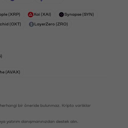
pple (XRP)
Xai (XAI)
Synapse (SYN)
chid (OXT)
LayerZero (ZRO)
)
he (AVAX)
li herhangi bir öneride bulunmaz. Kripto varlıklar
eya yatırım danışmanınızdan destek alın.