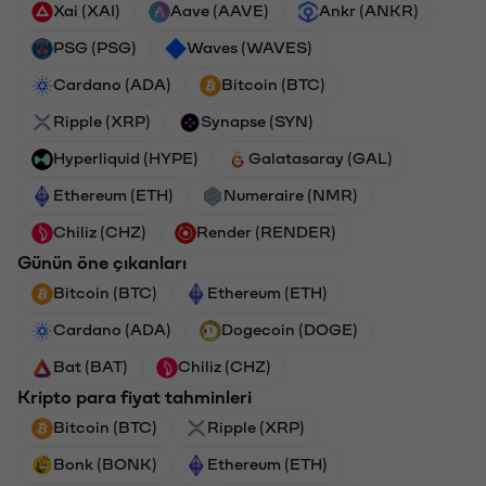
Xai (XAI)
Aave (AAVE)
Ankr (ANKR)
PSG (PSG)
Waves (WAVES)
Cardano (ADA)
Bitcoin (BTC)
Ripple (XRP)
Synapse (SYN)
Hyperliquid (HYPE)
Galatasaray (GAL)
Ethereum (ETH)
Numeraire (NMR)
Chiliz (CHZ)
Render (RENDER)
Günün öne çıkanları
Bitcoin (BTC)
Ethereum (ETH)
Cardano (ADA)
Dogecoin (DOGE)
Bat (BAT)
Chiliz (CHZ)
Kripto para fiyat tahminleri
Bitcoin (BTC)
Ripple (XRP)
Bonk (BONK)
Ethereum (ETH)