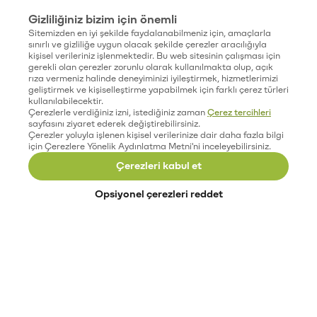
Gizliliğiniz bizim için önemli
Sitemizden en iyi şekilde faydalanabilmeniz için, amaçlarla
sınırlı ve gizliliğe uygun olacak şekilde çerezler aracılığıyla
kişisel verileriniz işlenmektedir. Bu web sitesinin çalışması için
gerekli olan çerezler zorunlu olarak kullanılmakta olup, açık
rıza vermeniz halinde deneyiminizi iyileştirmek, hizmetlerimizi
geliştirmek ve kişiselleştirme yapabilmek için farklı çerez türleri
kullanılabilecektir.
Çerezlerle verdiğiniz izni, istediğiniz zaman
Çerez tercihleri
sayfasını ziyaret ederek değiştirebilirsiniz.
Çerezler yoluyla işlenen kişisel verilerinize dair daha fazla bilgi
için Çerezlere Yönelik Aydınlatma Metni'ni inceleyebilirsiniz.
Çerezleri kabul et
Opsiyonel çerezleri reddet
Paribu’yu keşfet
Eğitimler