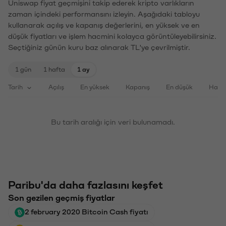
Uniswap fiyat geçmişini takip ederek kripto varlıkların
zaman içindeki performansını izleyin. Aşağıdaki tabloyu
kullanarak açılış ve kapanış değerlerini, en yüksek ve en
düşük fiyatları ve işlem hacmini kolayca görüntüleyebilirsiniz.
Seçtiğiniz günün kuru baz alınarak TL'ye çevrilmiştir.
1 gün
1 hafta
1 ay
Tarih
Açılış
En yüksek
Kapanış
En düşük
Haci
Bu tarih aralığı için veri bulunamadı.
Paribu'da daha fazlasını keşfet
Son gezilen geçmiş fiyatlar
2 february 2020 Bitcoin Cash fiyatı