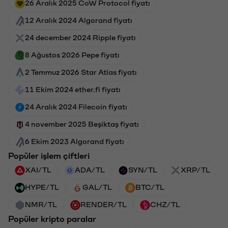
26 Aralık 2025 CoW Protocol fiyatı
12 Aralık 2024 Algorand fiyatı
24 december 2024 Ripple fiyatı
8 Ağustos 2026 Pepe fiyatı
2 Temmuz 2026 Star Atlas fiyatı
11 Ekim 2024 ether.fi fiyatı
24 Aralık 2024 Filecoin fiyatı
4 november 2025 Beşiktaş fiyatı
6 Ekim 2023 Algorand fiyatı
Popüler işlem çiftleri
XAI/TL
ADA/TL
SYN/TL
XRP/TL
HYPE/TL
GAL/TL
BTC/TL
NMR/TL
RENDER/TL
CHZ/TL
Popüler kripto paralar