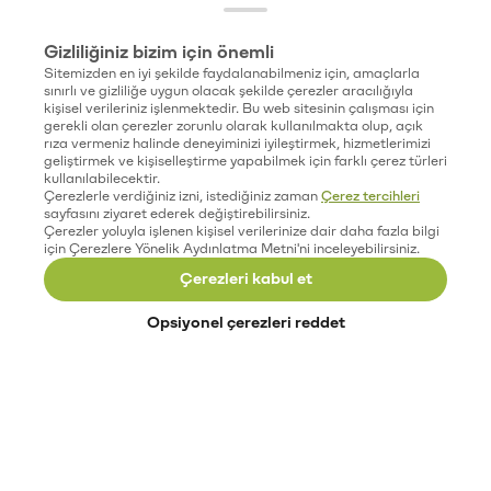
Gizliliğiniz bizim için önemli
Sitemizden en iyi şekilde faydalanabilmeniz için, amaçlarla
sınırlı ve gizliliğe uygun olacak şekilde çerezler aracılığıyla
kişisel verileriniz işlenmektedir. Bu web sitesinin çalışması için
gerekli olan çerezler zorunlu olarak kullanılmakta olup, açık
rıza vermeniz halinde deneyiminizi iyileştirmek, hizmetlerimizi
geliştirmek ve kişiselleştirme yapabilmek için farklı çerez türleri
kullanılabilecektir.
Çerezlerle verdiğiniz izni, istediğiniz zaman
Çerez tercihleri
sayfasını ziyaret ederek değiştirebilirsiniz.
Çerezler yoluyla işlenen kişisel verilerinize dair daha fazla bilgi
için Çerezlere Yönelik Aydınlatma Metni'ni inceleyebilirsiniz.
Çerezleri kabul et
Opsiyonel çerezleri reddet
Paribu’yu keşfet