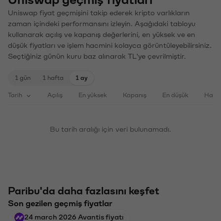
Uniswap fiyat geçmişini takip ederek kripto varlıkların
zaman içindeki performansını izleyin. Aşağıdaki tabloyu
kullanarak açılış ve kapanış değerlerini, en yüksek ve en
düşük fiyatları ve işlem hacmini kolayca görüntüleyebilirsiniz.
Seçtiğiniz günün kuru baz alınarak TL'ye çevrilmiştir.
1 gün
1 hafta
1 ay
Tarih
Açılış
En yüksek
Kapanış
En düşük
Haci
Bu tarih aralığı için veri bulunamadı.
Paribu'da daha fazlasını keşfet
Son gezilen geçmiş fiyatlar
24 march 2026 Avantis fiyatı