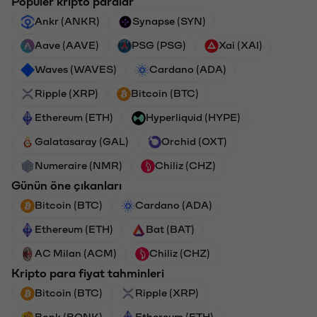
Popüler kripto paralar
Ankr (ANKR)
Synapse (SYN)
Aave (AAVE)
PSG (PSG)
Xai (XAI)
Waves (WAVES)
Cardano (ADA)
Ripple (XRP)
Bitcoin (BTC)
Ethereum (ETH)
Hyperliquid (HYPE)
Galatasaray (GAL)
Orchid (OXT)
Numeraire (NMR)
Chiliz (CHZ)
Günün öne çıkanları
Bitcoin (BTC)
Cardano (ADA)
Ethereum (ETH)
Bat (BAT)
AC Milan (ACM)
Chiliz (CHZ)
Kripto para fiyat tahminleri
Bitcoin (BTC)
Ripple (XRP)
Bonk (BONK)
Ethereum (ETH)