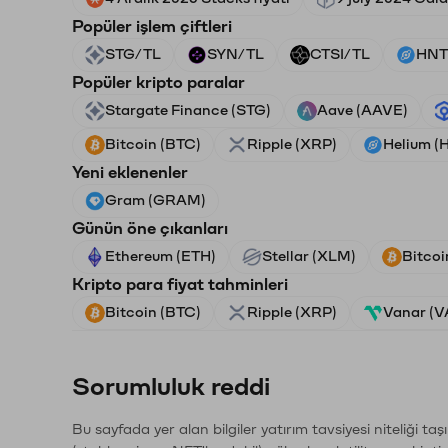
Popüler işlem çiftleri
STG/TL
SYN/TL
CTSI/TL
HNT
Popüler kripto paralar
Stargate Finance (STG)
Aave (AAVE)
Bitcoin (BTC)
Ripple (XRP)
Helium (
Yeni eklenenler
Gram (GRAM)
Günün öne çıkanları
Ethereum (ETH)
Stellar (XLM)
Bitcoi
Kripto para fiyat tahminleri
Bitcoin (BTC)
Ripple (XRP)
Vanar (
Sorumluluk reddi
Bu sayfada yer alan bilgiler yatırım tavsiyesi niteliği ta