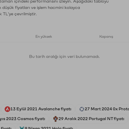
 zaman içindeki performansını izleyin. Aşağıdaki tabloyu
n düşük fiyatları ve işlem hacmini kolayca
 TL'ye çevrilmiştir.
En yüksek
Kapanış
Bu tarih aralığı için veri bulunamadı.
13 Eylül 2021 Avalanche fiyatı
27 Mart 2024 0x Proto
ıs 2023 Cosmos fiyatı
29 Aralık 2022 Portugal NT fiyatı
 fiyatı
9 Nisan 2021 Holo fiyatı