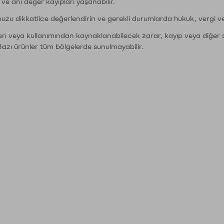
r ve ani değer kayıpları yaşanabilir.
nuzu dikkatlice değerlendirin ve gerekli durumlarda hukuk, vergi v
den veya kullanımından kaynaklanabilecek zarar, kayıp veya diğer 
Bazı ürünler tüm bölgelerde sunulmayabilir.