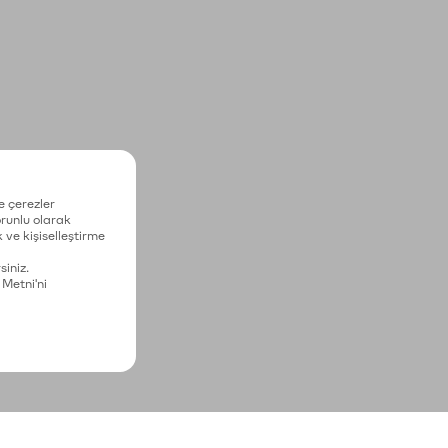
e çerezler
zorunlu olarak
 ve kişiselleştirme
siniz.
 Metni'ni