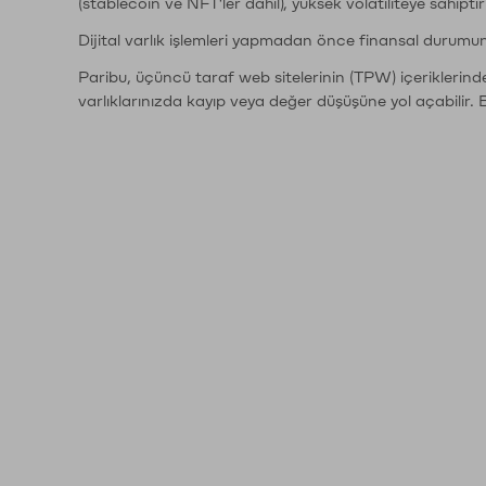
(stablecoin ve NFT'ler dahil), yüksek volatiliteye sahipti
Dijital varlık işlemleri yapmadan önce finansal durumu
Paribu, üçüncü taraf web sitelerinin (TPW) içeriklerin
varlıklarınızda kayıp veya değer düşüşüne yol açabilir. 