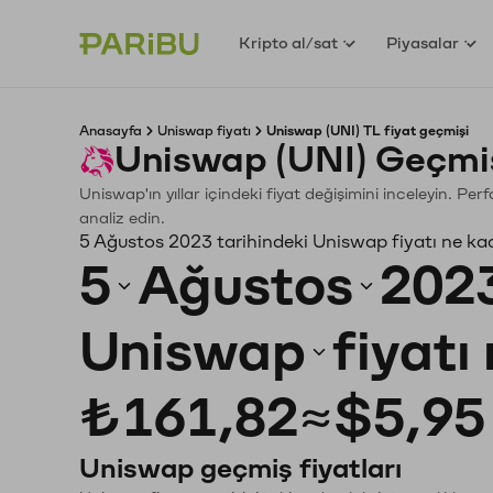
Kripto al/sat
Piyasalar
Anasayfa
Uniswap fiyatı
Uniswap (UNI) TL fiyat geçmişi
Uniswap (UNI) Geçmiş
Uniswap'ın yıllar içindeki fiyat değişimini inceleyin. Pe
analiz edin.
5 Ağustos 2023 tarihindeki Uniswap fiyatı ne ka
5
Ağustos
202
Uniswap
fiyatı
₺161,82
≈
$5,95
Uniswap geçmiş fiyatları