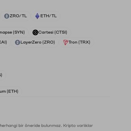
ZRO/TL
ETH/TL
napse (SYN)
Cartesi (CTSI)
XAI)
LayerZero (ZRO)
Tron (TRX)
)
um (ETH)
li herhangi bir öneride bulunmaz. Kripto varlıklar