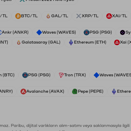
/TL
BTC/TL
GAL/TL
XRP/TL
XAI/TL
Ankr (ANKR)
Waves (WAVES)
PSG (PSG)
Sy
HNT)
Galatasaray (GAL)
Ethereum (ETH)
Xai (
n (BTC)
PSG (PSG)
Tron (TRX)
Waves (WAVES
VANRY)
Avalanche (AVAX)
Pepe (PEPE)
Ethere
şımaz. Paribu, dijital varlıkların alım-satımı veya saklanmasıyla ilgi