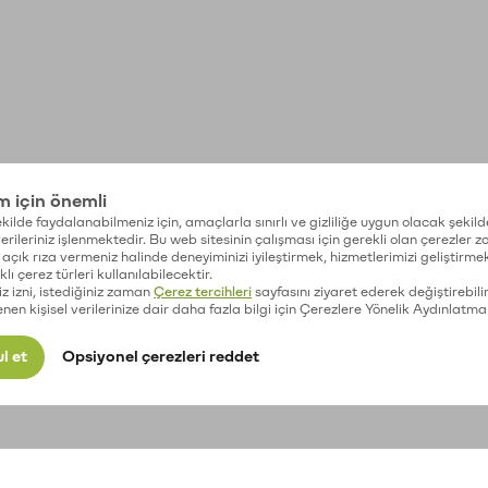
im için önemli
kilde faydalanabilmeniz için, amaçlarla sınırlı ve gizliliğe uygun olacak şekild
 verileriniz işlenmektedir. Bu web sitesinin çalışması için gerekli olan çerezler 
açık rıza vermeniz halinde deneyiminizi iyileştirmek, hizmetlerimizi geliştirmek
lı çerez türleri kullanılabilecektir.
iz izni, istediğiniz zaman
Çerez tercihleri
sayfasını ziyaret ederek değiştirebilir
enen kişisel verilerinize dair daha fazla bilgi için Çerezlere Yönelik Aydınlatma
l et
Opsiyonel çerezleri reddet