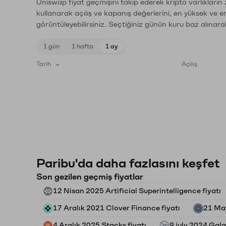
Uniswap fiyat geçmişini takip ederek kripto varlıkların
kullanarak açılış ve kapanış değerlerini, en yüksek ve e
görüntüleyebilirsiniz. Seçtiğiniz günün kuru baz alınarak
1 gün
1 hafta
1 ay
Tarih
Açılış
Paribu'da daha fazlasını keşfet
Son gezilen geçmiş fiyatlar
12 Nisan 2025 Artificial Superintelligence fiyatı
17 Aralık 2021 Clover Finance fiyatı
21 May
4 Aralık 2025 Stacks fiyatı
9 july 2024 Gala