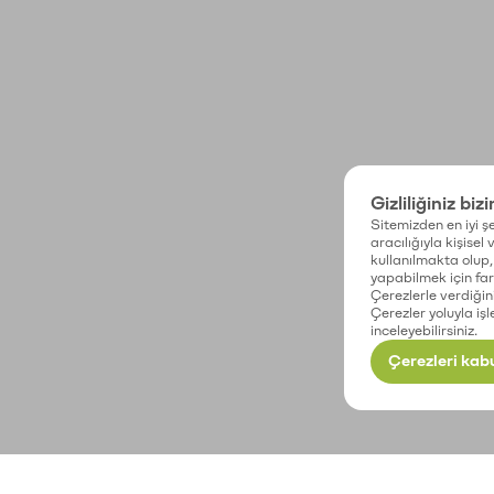
Gizliliğiniz biz
Sitemizden en iyi şe
aracılığıyla kişisel
kullanılmakta olup, 
yapabilmek için fark
Çerezlerle verdiğin
Çerezler yoluyla işl
inceleyebilirsiniz.
Çerezleri kabu