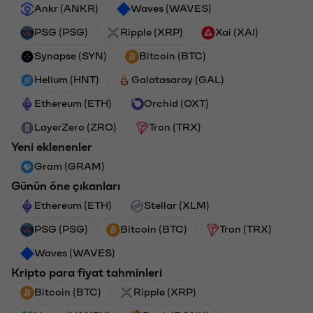
Ankr (ANKR)
Waves (WAVES)
PSG (PSG)
Ripple (XRP)
Xai (XAI)
Synapse (SYN)
Bitcoin (BTC)
Helium (HNT)
Galatasaray (GAL)
Ethereum (ETH)
Orchid (OXT)
LayerZero (ZRO)
Tron (TRX)
Yeni eklenenler
Gram (GRAM)
Günün öne çıkanları
Ethereum (ETH)
Stellar (XLM)
PSG (PSG)
Bitcoin (BTC)
Tron (TRX)
Waves (WAVES)
Kripto para fiyat tahminleri
Bitcoin (BTC)
Ripple (XRP)