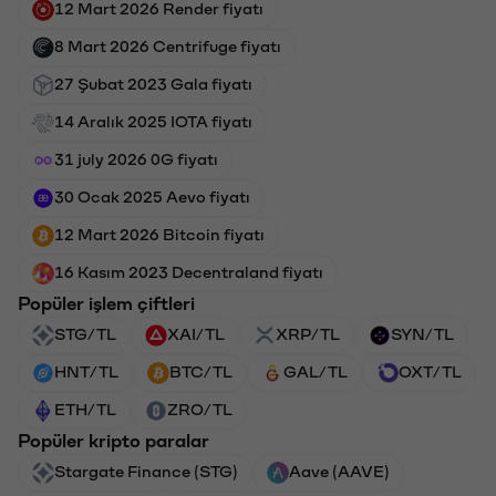
12 Mart 2026 Render fiyatı
8 Mart 2026 Centrifuge fiyatı
27 Şubat 2023 Gala fiyatı
14 Aralık 2025 IOTA fiyatı
31 july 2026 0G fiyatı
30 Ocak 2025 Aevo fiyatı
12 Mart 2026 Bitcoin fiyatı
16 Kasım 2023 Decentraland fiyatı
Popüler işlem çiftleri
STG/TL
XAI/TL
XRP/TL
SYN/TL
HNT/TL
BTC/TL
GAL/TL
OXT/TL
ETH/TL
ZRO/TL
Popüler kripto paralar
Stargate Finance (STG)
Aave (AAVE)