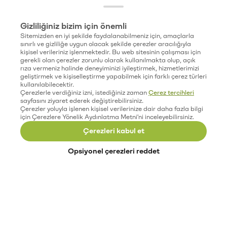
Gizliliğiniz bizim için önemli
Sitemizden en iyi şekilde faydalanabilmeniz için, amaçlarla
sınırlı ve gizliliğe uygun olacak şekilde çerezler aracılığıyla
kişisel verileriniz işlenmektedir. Bu web sitesinin çalışması için
gerekli olan çerezler zorunlu olarak kullanılmakta olup, açık
rıza vermeniz halinde deneyiminizi iyileştirmek, hizmetlerimizi
geliştirmek ve kişiselleştirme yapabilmek için farklı çerez türleri
kullanılabilecektir.
Çerezlerle verdiğiniz izni, istediğiniz zaman
Çerez tercihleri
sayfasını ziyaret ederek değiştirebilirsiniz.
Çerezler yoluyla işlenen kişisel verilerinize dair daha fazla bilgi
için Çerezlere Yönelik Aydınlatma Metni'ni inceleyebilirsiniz.
Çerezleri kabul et
Opsiyonel çerezleri reddet
Paribu’yu keşfet