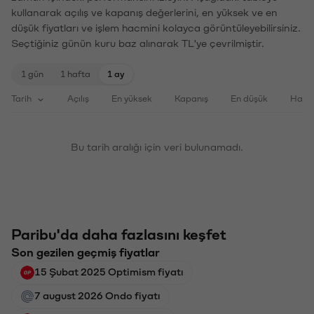
kullanarak açılış ve kapanış değerlerini, en yüksek ve en
düşük fiyatları ve işlem hacmini kolayca görüntüleyebilirsiniz.
Seçtiğiniz günün kuru baz alınarak TL'ye çevrilmiştir.
1 gün
1 hafta
1 ay
Tarih
Açılış
En yüksek
Kapanış
En düşük
Haci
Bu tarih aralığı için veri bulunamadı.
Paribu'da daha fazlasını keşfet
Son gezilen geçmiş fiyatlar
15 Şubat 2025 Optimism fiyatı
7 august 2026 Ondo fiyatı