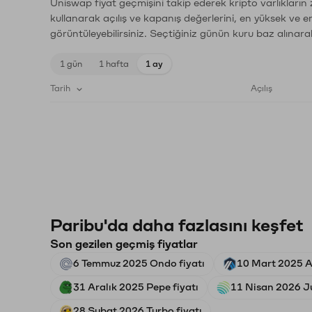
Uniswap fiyat geçmişini takip ederek kripto varlıkların
kullanarak açılış ve kapanış değerlerini, en yüksek ve e
görüntüleyebilirsiniz. Seçtiğiniz günün kuru baz alınarak
1 gün
1 hafta
1 ay
Tarih
Açılış
Paribu'da daha fazlasını keşfet
Son gezilen geçmiş fiyatlar
6 Temmuz 2025 Ondo fiyatı
10 Mart 2025 Ar
31 Aralık 2025 Pepe fiyatı
11 Nisan 2026 Ju
28 Şubat 2026 Turbo fiyatı