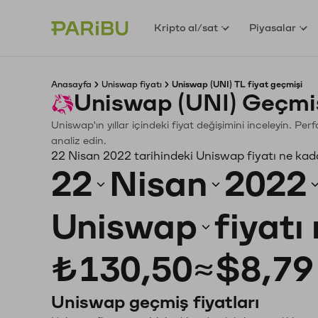
Kripto al/sat
Piyasalar
Anasayfa
Uniswap fiyatı
Uniswap (UNI) TL fiyat geçmişi
Uniswap (UNI) Geçmiş
Uniswap'ın yıllar içindeki fiyat değişimini inceleyin. Pe
analiz edin.
22 Nisan 2022 tarihindeki Uniswap fiyatı ne kad
22
Nisan
2022
Uniswap
fiyatı
₺130,50
≈
$8,79
Uniswap geçmiş fiyatları