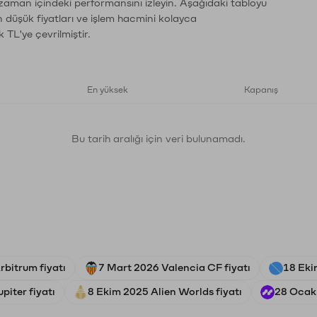
 zaman içindeki performansını izleyin. Aşağıdaki tabloyu
n düşük fiyatları ve işlem hacmini kolayca
 TL'ye çevrilmiştir.
En yüksek
Kapanış
Bu tarih aralığı için veri bulunamadı.
bitrum fiyatı
7 Mart 2026 Valencia CF fiyatı
18 Eki
piter fiyatı
8 Ekim 2025 Alien Worlds fiyatı
28 Ocak 