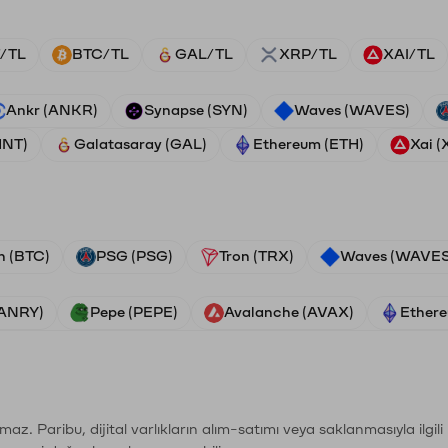
/TL
BTC/TL
GAL/TL
XRP/TL
XAI/TL
Ankr (ANKR)
Synapse (SYN)
Waves (WAVES)
HNT)
Galatasaray (GAL)
Ethereum (ETH)
Xai (
n (BTC)
PSG (PSG)
Tron (TRX)
Waves (WAVES
VANRY)
Pepe (PEPE)
Avalanche (AVAX)
Ethere
şımaz. Paribu, dijital varlıkların alım-satımı veya saklanmasıyla ilgi