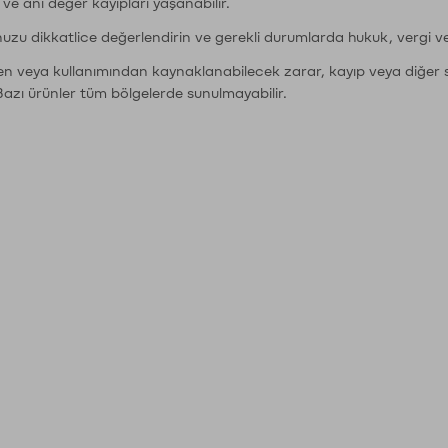
r ve ani değer kayıpları yaşanabilir.
nuzu dikkatlice değerlendirin ve gerekli durumlarda hukuk, vergi v
den veya kullanımından kaynaklanabilecek zarar, kayıp veya diğer 
Bazı ürünler tüm bölgelerde sunulmayabilir.