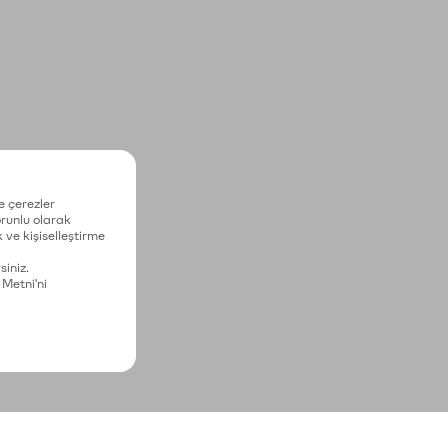
e çerezler
zorunlu olarak
 ve kişiselleştirme
siniz.
 Metni'ni