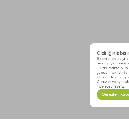
Gizliliğiniz biz
Sitemizden en iyi şe
aracılığıyla kişisel
kullanılmakta olup, 
yapabilmek için fark
Çerezlerle verdiğin
Çerezler yoluyla işl
inceleyebilirsiniz.
Çerezleri kabu