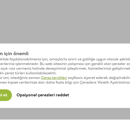
im için önemli
kilde faydalanabilmeniz için, amaçlarla sınırlı ve gizliliğe uygun olacak şekild
 verileriniz işlenmektedir. Bu web sitesinin çalışması için gerekli olan çerezler 
açık rıza vermeniz halinde deneyiminizi iyileştirmek, hizmetlerimizi geliştirmek
lı çerez türleri kullanılabilecektir.
iz izni, istediğiniz zaman
Çerez tercihleri
sayfasını ziyaret ederek değiştirebilir
enen kişisel verilerinize dair daha fazla bilgi için Çerezlere Yönelik Aydınlatma
l et
Opsiyonel çerezleri reddet