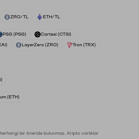
ZRO/TL
ETH/TL
PSG (PSG)
Cartesi (CTSI)
XAI)
LayerZero (ZRO)
Tron (TRX)
)
um (ETH)
li herhangi bir öneride bulunmaz. Kripto varlıklar