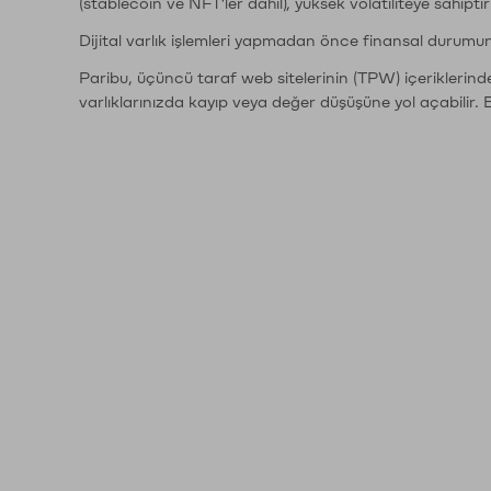
(stablecoin ve NFT'ler dahil), yüksek volatiliteye sahipti
Dijital varlık işlemleri yapmadan önce finansal durumu
Paribu, üçüncü taraf web sitelerinin (TPW) içeriklerin
varlıklarınızda kayıp veya değer düşüşüne yol açabilir. 