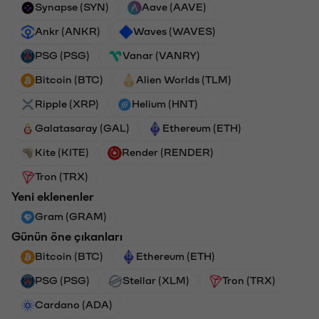
Synapse (SYN)
Aave (AAVE)
Ankr (ANKR)
Waves (WAVES)
PSG (PSG)
Vanar (VANRY)
Bitcoin (BTC)
Alien Worlds (TLM)
Ripple (XRP)
Helium (HNT)
Galatasaray (GAL)
Ethereum (ETH)
Kite (KITE)
Render (RENDER)
Tron (TRX)
Yeni eklenenler
Gram (GRAM)
Günün öne çıkanları
Bitcoin (BTC)
Ethereum (ETH)
PSG (PSG)
Stellar (XLM)
Tron (TRX)
Cardano (ADA)