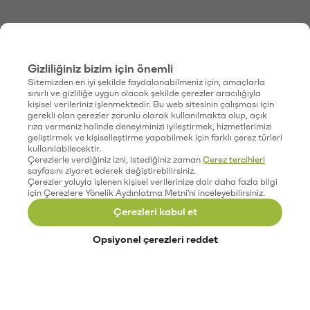
Gizliliğiniz bizim için önemli
Sitemizden en iyi şekilde faydalanabilmeniz için, amaçlarla
sınırlı ve gizliliğe uygun olacak şekilde çerezler aracılığıyla
kişisel verileriniz işlenmektedir. Bu web sitesinin çalışması için
gerekli olan çerezler zorunlu olarak kullanılmakta olup, açık
rıza vermeniz halinde deneyiminizi iyileştirmek, hizmetlerimizi
geliştirmek ve kişiselleştirme yapabilmek için farklı çerez türleri
kullanılabilecektir.
Çerezlerle verdiğiniz izni, istediğiniz zaman
Çerez tercihleri
sayfasını ziyaret ederek değiştirebilirsiniz.
Çerezler yoluyla işlenen kişisel verilerinize dair daha fazla bilgi
için Çerezlere Yönelik Aydınlatma Metni'ni inceleyebilirsiniz.
Çerezleri kabul et
Opsiyonel çerezleri reddet