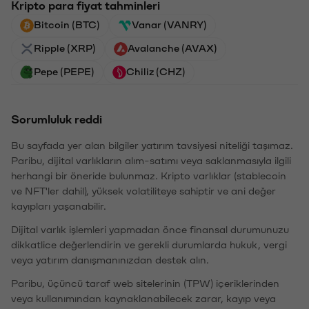
Kripto para fiyat tahminleri
Bitcoin (BTC)
Vanar (VANRY)
Ripple (XRP)
Avalanche (AVAX)
Pepe (PEPE)
Chiliz (CHZ)
Sorumluluk reddi
Bu sayfada yer alan bilgiler yatırım tavsiyesi niteliği taşımaz.
Paribu, dijital varlıkların alım-satımı veya saklanmasıyla ilgili
herhangi bir öneride bulunmaz. Kripto varlıklar (stablecoin
ve NFT'ler dahil), yüksek volatiliteye sahiptir ve ani değer
kayıpları yaşanabilir.
Dijital varlık işlemleri yapmadan önce finansal durumunuzu
dikkatlice değerlendirin ve gerekli durumlarda hukuk, vergi
veya yatırım danışmanınızdan destek alın.
Paribu, üçüncü taraf web sitelerinin (TPW) içeriklerinden
veya kullanımından kaynaklanabilecek zarar, kayıp veya