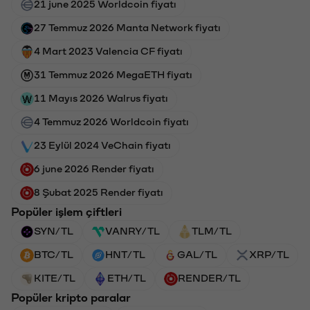
21 june 2025 Worldcoin fiyatı
27 Temmuz 2026 Manta Network fiyatı
4 Mart 2023 Valencia CF fiyatı
31 Temmuz 2026 MegaETH fiyatı
11 Mayıs 2026 Walrus fiyatı
4 Temmuz 2026 Worldcoin fiyatı
23 Eylül 2024 VeChain fiyatı
6 june 2026 Render fiyatı
8 Şubat 2025 Render fiyatı
Popüler işlem çiftleri
SYN/TL
VANRY/TL
TLM/TL
BTC/TL
HNT/TL
GAL/TL
XRP/TL
KITE/TL
ETH/TL
RENDER/TL
Popüler kripto paralar