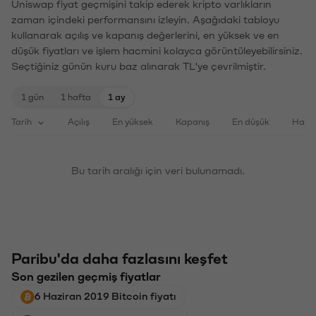
Uniswap fiyat geçmişini takip ederek kripto varlıkların
zaman içindeki performansını izleyin. Aşağıdaki tabloyu
kullanarak açılış ve kapanış değerlerini, en yüksek ve en
düşük fiyatları ve işlem hacmini kolayca görüntüleyebilirsiniz.
Seçtiğiniz günün kuru baz alınarak TL'ye çevrilmiştir.
1 gün
1 hafta
1 ay
Tarih
Açılış
En yüksek
Kapanış
En düşük
Haci
Bu tarih aralığı için veri bulunamadı.
Paribu'da daha fazlasını keşfet
Son gezilen geçmiş fiyatlar
6 Haziran 2019 Bitcoin fiyatı